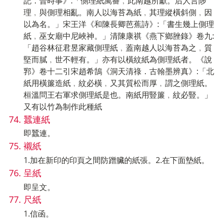
記．晉時事》:「側理紙萬番﹐此南越所獻。后人言陟
理﹐與側理相亂。南人以海苔為紙﹐其理縱橫斜側﹐因
以為名。」宋王洋《和陳長卿芭蕉詩》:「書生幾上側理
紙﹐巫女廟中尼峽神。」清陳康祺《燕下鄉脞錄》卷九:
「趙谷林征君昱家藏側理紙﹐蓋南越人以海苔為之﹐質
堅而膩﹐世不輕有。」亦有以橫紋紙為側理紙者。《說
郛》卷十二引宋趙希鵠《洞天清祿．古翰墨辨真》:「北
紙用橫簾造紙﹐紋必橫﹐又其質松而厚﹐謂之側理紙。
桓溫問王右軍求側理紙是也。南紙用豎簾﹐紋必豎。」
又有以竹為制作此種紙
蠶連紙
即蠶連。
襯紙
1.加在新印的印頁之間防蹭臟的紙張。2.在下面墊紙。
呈紙
即呈文。
尺紙
1.信函。