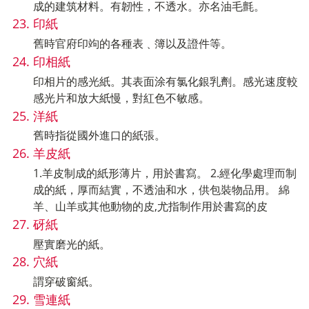
成的建筑材料。有韌性，不透水。亦名油毛氈。
印紙
舊時官府印竘的各種表﹑簿以及證件等。
印相紙
印相片的感光紙。其表面涂有氯化銀乳劑。感光速度較
感光片和放大紙慢，對紅色不敏感。
洋紙
舊時指從國外進口的紙張。
羊皮紙
1.羊皮制成的紙形薄片，用於書寫。 2.經化學處理而制
成的紙，厚而結實，不透油和水，供包裝物品用。 綿
羊、山羊或其他動物的皮,尤指制作用於書寫的皮
砑紙
壓實磨光的紙。
穴紙
謂穿破窗紙。
雪連紙