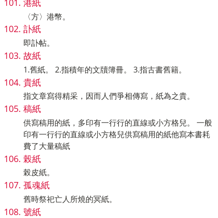
港紙
〈方〉港幣。
訃紙
即訃帖。
故紙
1.舊紙。 2.指積年的文牘簿冊。 3.指古書舊籍。
貴紙
指文章寫得精采，因而人們爭相傳寫，紙為之貴。
稿紙
供寫稿用的紙，多印有一行行的直線或小方格兒。 一般
印有一行行的直線或小方格兒供寫稿用的紙他寫本書耗
費了大量稿紙
榖紙
榖皮紙。
孤魂紙
舊時祭祀亡人所燒的冥紙。
號紙