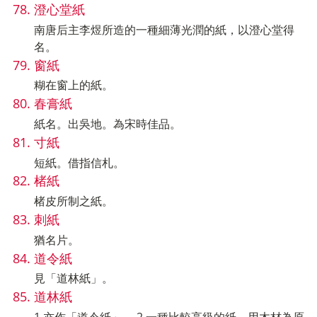
澄心堂紙
南唐后主李煜所造的一種細薄光潤的紙，以澄心堂得
名。
窗紙
糊在窗上的紙。
春膏紙
紙名。出吳地。為宋時佳品。
寸紙
短紙。借指信札。
楮紙
楮皮所制之紙。
刺紙
猶名片。
道令紙
見「道林紙」。
道林紙