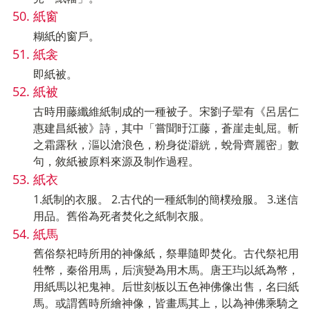
紙窗
糊紙的窗戶。
紙衾
即紙被。
紙被
古時用藤纖維紙制成的一種被子。宋劉子翚有《呂居仁
惠建昌紙被》詩，其中「嘗聞旴江藤，蒼崖走虬屈。斬
之霜露秋，漚以滄浪色，粉身從澼絖，蛻骨齊麗密」數
句，敘紙被原料來源及制作過程。
紙衣
1.紙制的衣服。 2.古代的一種紙制的簡樸殮服。 3.迷信
用品。舊俗為死者焚化之紙制衣服。
紙馬
舊俗祭祀時所用的神像紙，祭畢隨即焚化。古代祭祀用
牲幣，秦俗用馬，后演變為用木馬。唐王玙以紙為幣，
用紙馬以祀鬼神。后世刻板以五色神佛像出售，名曰紙
馬。或謂舊時所繪神像，皆畫馬其上，以為神佛乘騎之