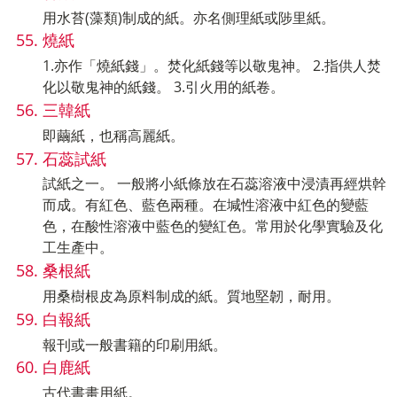
用水苔(藻類)制成的紙。亦名側理紙或陟里紙。
燒紙
1.亦作「燒紙錢」。焚化紙錢等以敬鬼神。 2.指供人焚
化以敬鬼神的紙錢。 3.引火用的紙卷。
三韓紙
即繭紙，也稱高麗紙。
石蕊試紙
試紙之一。 一般將小紙條放在石蕊溶液中浸漬再經烘幹
而成。有紅色、藍色兩種。在堿性溶液中紅色的變藍
色，在酸性溶液中藍色的變紅色。常用於化學實驗及化
工生產中。
桑根紙
用桑樹根皮為原料制成的紙。質地堅韌，耐用。
白報紙
報刊或一般書籍的印刷用紙。
白鹿紙
古代書畫用紙。