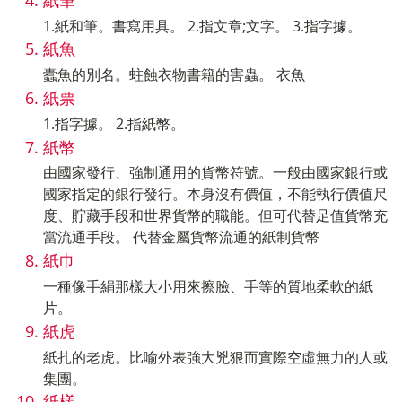
1.紙和筆。書寫用具。 2.指文章;文字。 3.指字據。
紙魚
蠹魚的別名。蛀蝕衣物書籍的害蟲。 衣魚
紙票
1.指字據。 2.指紙幣。
紙幣
由國家發行、強制通用的貨幣符號。一般由國家銀行或
國家指定的銀行發行。本身沒有價值，不能執行價值尺
度、貯藏手段和世界貨幣的職能。但可代替足值貨幣充
當流通手段。 代替金屬貨幣流通的紙制貨幣
紙巾
一種像手絹那樣大小用來擦臉、手等的質地柔軟的紙
片。
紙虎
紙扎的老虎。比喻外表強大兇狠而實際空虛無力的人或
集團。
紙樣