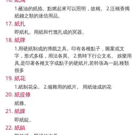
1.蘸油的紙捻。點燃起來可以照明，故稱。 2.泛稱香燭
紙錢之類的迷信用品。
紙扎
即紙札。用紙和竹篾扎成的冥器。
紙牌
1.用硬紙制成的博戲之具。印有各種點子﹑圖案或文
字，形式多樣，用法各異。 2.舊時下行公文名。 娛樂用
具,是印著各種文字或點子的硬紙片,若幹張為一副,種類
很多
紙花
1.紙制花朵。 2.備雜用的紙片。 用紙做成的花
紙提條
紙條。
紙錁
即紙錠。
紙鎮