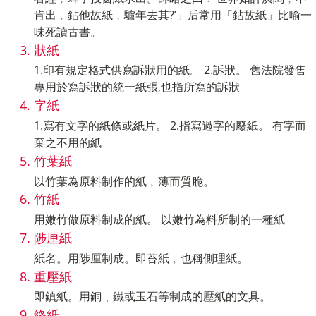
肯出﹐鉆他故紙﹐驢年去其?’」后常用「鉆故紙」比喻一
味死讀古書。
狀紙
1.印有規定格式供寫訴狀用的紙。 2.訴狀。 舊法院發售
專用於寫訴狀的統一紙張,也指所寫的訴狀
字紙
1.寫有文字的紙條或紙片。 2.指寫過字的廢紙。 有字而
棄之不用的紙
竹葉紙
以竹葉為原料制作的紙﹐薄而質脆。
竹紙
用嫩竹做原料制成的紙。 以嫩竹為料所制的一種紙
陟厘紙
紙名。用陟厘制成。即苔紙﹐也稱側理紙。
重壓紙
即鎮紙。用銅﹑鐵或玉石等制成的壓紙的文具。
終紙