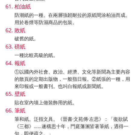
柏油紙
防潮紙的一種。在兩層強韌耐拉的原紙間涂柏油而成。
用於卷煙等防濕商品的包裝。
敗紙
破舊的紙。
磅紙
一種比較高級的紙。
報紙
①以國內外社會、政治、經濟、文化等新聞為主要內容
的散頁的定期出版物，一般指日報。②紙張的一種，用
來印報或一般書刊。也叫白報紙或新聞紙。
壁紙
貼在室內墻上做裝飾用的紙。
筆紙
筆和紙。泛指文具。《晉書·文苑傳·左思》：「復欲賦
《三都》……遂構思十年，門庭藩溷皆著筆紙，遇得一
句，即便疏之。」