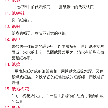
一批紙張中的代表紙頁。 一批紙張中的代表紙頁
紙銅錢
見「紙錢」。
紙冠
紙糊的帽子。喻名不副實的稱號。
紙甲
古代的一種簡易的護身甲，以硬布裱骨，再用紙筋搪塞
而成。宋代的士卒﹑民間武裝曾用之。清代有前胸安鐵
葉絮紙布甲。
紙捻
1.用表芯紙搓成的細紙卷兒，用以點火或吸水煙。又稱
紙煤或紙媒。 2.以堅韌的紙條搓成的細紙繩，用以裝訂
簿冊。
紙帳梅花
1.同「梅花紙帳」。 2.一種由多樣物件組合﹑裝飾而成
的臥具。
紙燭