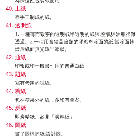
為保護性包裝紙使用
土紙
靠手工制成的紙。
透明紙
1. 一種薄而致密的透明或半透明的紙張,空氣與油酯很難
透過。2.一種用含結晶鹽類的膠粘劑涂面的紙,當涂面幹
燥后紙面無光澤呈霜狀。
通紙
印報或印一般書刊用的普通白紙。
題紙
寫有考題的試紙。
糖紙
包在糖果外的紙，多印有圖案。
炭紙
即炭精紙。參見「炭精紙」。
圖紙
畫了圖樣的紙;設計圖。