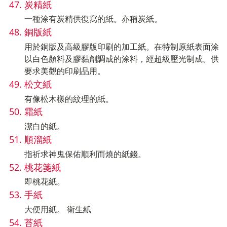
炭精紙
一種涂有炭精供復寫的紙。亦稱炭紙。
銅版紙
用於銅版及高級膠版印刷的加工紙。在特制原紙表面涂
以白色顏料及膠黏劑調成的涂料，經超級壓光制成。供
要求美觀的印刷品用。
松文紙
有像松木樣的紋理的紙。
霜紙
潔白的紙。
順溜紙
指祈求神鬼保佑順利而燒的紙錢。
桃花箋紙
即桃花紙。
手紙
大便用紙。 衛生紙
苔紙