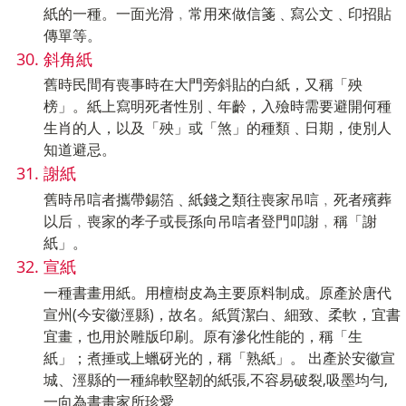
紙的一種。一面光滑﹐常用來做信箋﹑寫公文﹑印招貼
傳單等。
斜角紙
舊時民間有喪事時在大門旁斜貼的白紙，又稱「殃
榜」。紙上寫明死者性別﹑年齡，入殮時需要避開何種
生肖的人，以及「殃」或「煞」的種類﹑日期，使別人
知道避忌。
謝紙
舊時吊唁者攜帶錫箔﹑紙錢之類往喪家吊唁﹐死者殯葬
以后﹐喪家的孝子或長孫向吊唁者登門叩謝﹐稱「謝
紙」。
宣紙
一種書畫用紙。用檀樹皮為主要原料制成。原產於唐代
宣州(今安徽涇縣)，故名。紙質潔白、細致、柔軟，宜書
宜畫，也用於雕版印刷。原有滲化性能的，稱「生
紙」；煮捶或上蠟砑光的，稱「熟紙」。 出產於安徽宣
城、涇縣的一種綿軟堅韌的紙張,不容易破裂,吸墨均勻,
一向為書畫家所珍愛