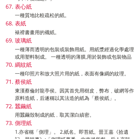
表心紙
一種質地比較疏松的紙。
表紙
裱禙書畫用的襯紙。
玻璃紙
一種薄而透明的包裝或裝飾用紙。用紙漿經過化學處理
或用塑料制成。 一種透明的薄膜,用於裝飾或包裝物品
綢紋紙
一種印照片和放大照片用的紙，表面有像綢的紋理。
蔡侯紙
東漢蔡倫封龍亭侯。因其首先用樹皮﹑弊布﹑破網等作
原料造紙，后遂稱以其法造的紙為「蔡侯紙」。
蠶繭紙
用蠶繭殼制成的紙﹐取其潔白縝密。
側理紙
1.亦省稱「側理」。 2.紙名。即苔紙。晉王嘉《拾遺