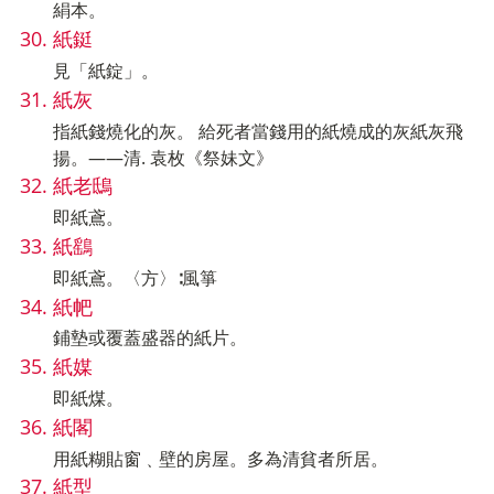
絹本。
紙鋌
見「紙錠」。
紙灰
指紙錢燒化的灰。 給死者當錢用的紙燒成的灰紙灰飛
揚。——清. 袁枚《祭妹文》
紙老鴟
即紙鳶。
紙鷂
即紙鳶。〈方〉∶風箏
紙帊
鋪墊或覆蓋盛器的紙片。
紙媒
即紙煤。
紙閣
用紙糊貼窗﹑壁的房屋。多為清貧者所居。
紙型