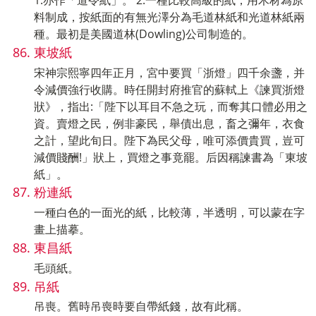
1.亦作「道令紙」。 2.一種比較高級的紙，用木材為原
料制成，按紙面的有無光澤分為毛道林紙和光道林紙兩
種。最初是美國道林(Dowling)公司制造的。
東坡紙
宋神宗熙寧四年正月，宮中要買「浙燈」四千余盞，并
令減價強行收購。時任開封府推官的蘇軾上《諫買浙燈
狀》，指出:「陛下以耳目不急之玩，而奪其口體必用之
資。賣燈之民，例非豪民，舉債出息，畜之彌年，衣食
之計，望此旬日。陛下為民父母，唯可添價貴買，豈可
減價賤酬!」狀上，買燈之事竟罷。后因稱諫書為「東坡
紙」。
粉連紙
一種白色的一面光的紙，比較薄，半透明，可以蒙在字
畫上描摹。
東昌紙
毛頭紙。
吊紙
吊喪。舊時吊喪時要自帶紙錢，故有此稱。