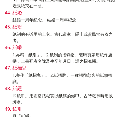
幾張紙夾在一起。
紙婚
結婚一周年紀念。 結婚一周年紀念
紙襖
紙制的有襯里的上衣。古代道家﹑隱士或貧民常有衣之
者。
紙幡
1.亦稱「紙引」。 2.紙制的招魂幡。舊時喪家用紙作旗
幡，上書死者名諱及生卒年月日，謂之招魂幡。
紙標兒
1.亦作「紙招兒」。 2.紙招牌。一種招攬顧客的紙頭標
識。
紙鎧
即紙甲。用布帛裱糊實以紙筋的鎧甲。古時戰爭時用以
護身。
紙引
見「紙幡」。