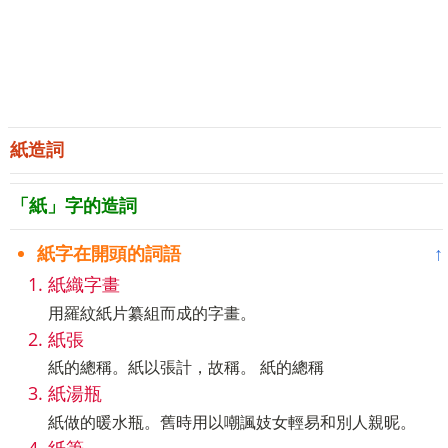
紙造詞
「紙」字的造詞
紙字在開頭的詞語
↑
紙織字畫
用羅紋紙片纂組而成的字畫。
紙張
紙的總稱。紙以張計，故稱。 紙的總稱
紙湯瓶
紙做的暖水瓶。舊時用以嘲諷妓女輕易和別人親昵。
紙筆