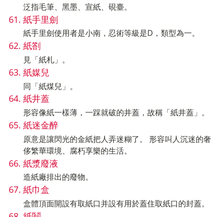
泛指毛筆、黑墨、宣紙、硯臺。
紙手里劍
紙手里劍使用者是小南，忍術等級是D，類型為一。
紙劄
見「紙札」。
紙媒兒
同「紙煤兒」。
紙井蓋
形容像紙一樣薄，一踩就破的井蓋，故稱「紙井蓋」。
紙迷金醉
原意是讓閃光的金紙把人弄迷糊了。 形容叫人沉迷的奢
侈繁華環境、腐朽享樂的生活。
紙漿廢液
造紙廠排出的廢物。
紙巾盒
盒體頂面開設有取紙口并設有用於蓋住取紙口的封蓋。
紙鬮