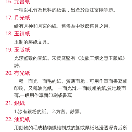
元書紙
一種以毛竹為原料的紙張，出產於浙江富陽等縣。
月光紙
繪有月神和月宮的紙。舊俗為中秋節祭月之用。
玉鎮紙
玉制的壓紙文具。
玉版紙
光潔堅致的宣紙。宋黃庭堅有《次韻王炳之惠玉版紙》
詩。
有光紙
一種一面光一面毛的紙。質薄而脆﹐可用作單面書寫或
印刷。又稱油光紙。 一面光滑,一面較粗的紙,質地脆而
薄,一般用作單面印刷或書寫
銀紙
1.涂有銀粉的紙。 2.方言。鈔票。
油氈紙
用動物的毛或植物纖維制成的氈或厚紙坯浸透瀝青后所