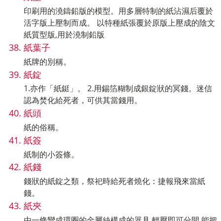
印刷用的澆鑄鉛版的模型。用多層特制的紙沾濕后覆於
活字版上壓制而成。 以特種紙張覆於原版上壓成的陰文
紙質型版,用於澆制鉛版
紙葉子
紙牌的別稱。
紙錠
1.亦作「紙鋌」。 2.用錫箔糊制成銀錠狀的冥錢。迷信
認為焚化給死者，可供其當錢用。
紙頭
紙的俗稱。
紙簽
紙制的小簽條。
紙錢
錢狀的紙錠之類，祭祀時給死者燒化：捷報飛來當紙
錢。
紙夾
由一條彎成環圈的金屬絲構成的器具,輕壓即可分開,能把