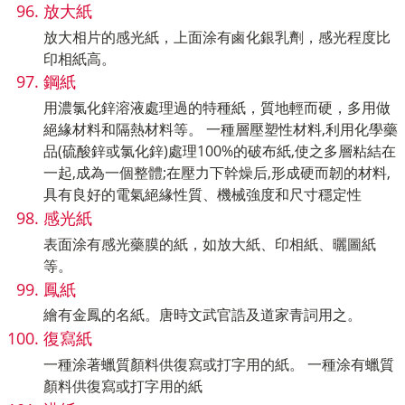
放大紙
放大相片的感光紙，上面涂有鹵化銀乳劑，感光程度比
印相紙高。
鋼紙
用濃氯化鋅溶液處理過的特種紙，質地輕而硬，多用做
絕緣材料和隔熱材料等。 一種層壓塑性材料,利用化學藥
品(硫酸鋅或氯化鋅)處理100%的破布紙,使之多層粘結在
一起,成為一個整體;在壓力下幹燥后,形成硬而韌的材料,
具有良好的電氣絕緣性質、機械強度和尺寸穩定性
感光紙
表面涂有感光藥膜的紙，如放大紙、印相紙、曬圖紙
等。
鳳紙
繪有金鳳的名紙。唐時文武官誥及道家青詞用之。
復寫紙
一種涂著蠟質顏料供復寫或打字用的紙。 一種涂有蠟質
顏料供復寫或打字用的紙