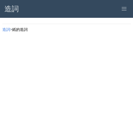
造詞
造詞
紙的造詞