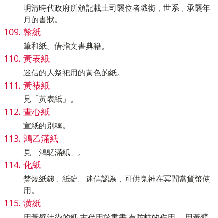
明清時代政府所頒記載土司襲位者職銜﹐世系﹑承襲年
月的書狀。
翰紙
筆和紙。借指文書典籍。
黃表紙
迷信的人祭祀用的黃色的紙。
黃裱紙
見「黃表紙」。
畫心紙
宣紙的別稱。
鴻乙滿紙
見「鴻鳦滿紙」。
化紙
焚燒紙錢﹑紙錠。迷信認為，可供鬼神在冥間當貨幣使
用。
潢紙
用黃檗汁染的紙,古代用於書畫,有防蛀的作用。 用黃檗