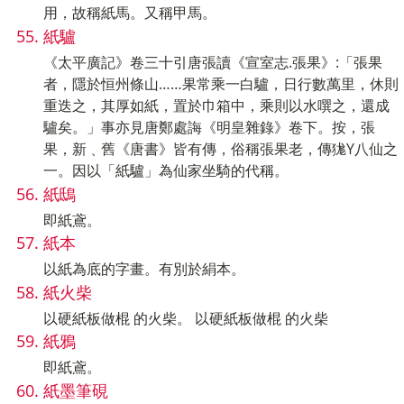
用，故稱紙馬。又稱甲馬。
紙驢
《太平廣記》卷三十引唐張讀《宣室志.張果》:「張果
者，隱於恒州條山……果常乘一白驢，日行數萬里，休則
重迭之，其厚如紙，置於巾箱中，乘則以水噀之，還成
驢矣。」事亦見唐鄭處誨《明皇雜錄》卷下。按，張
果，新﹑舊《唐書》皆有傳，俗稱張果老，傳狵Y八仙之
一。因以「紙驢」為仙家坐騎的代稱。
紙鴟
即紙鳶。
紙本
以紙為底的字畫。有別於絹本。
紙火柴
以硬紙板做棍 的火柴。 以硬紙板做棍 的火柴
紙鴉
即紙鳶。
紙墨筆硯