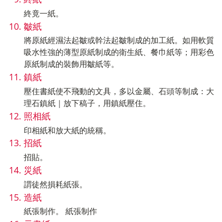
終竟一紙。
皺紙
將原紙經濕法起皺或幹法起皺制成的加工紙。如用軟質
吸水性強的薄型原紙制成的衛生紙、餐巾紙等；用彩色
原紙制成的裝飾用皺紙等。
鎮紙
壓住書紙使不飛動的文具，多以金屬、石頭等制成：大
理石鎮紙｜放下稿子，用鎮紙壓住。
照相紙
印相紙和放大紙的統稱。
招紙
招貼。
災紙
謂徒然損耗紙張。
造紙
紙張制作。 紙張制作