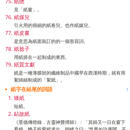
紙牕
見「紙窗」。
紙煤兒
引火用的很細的紙卷兒。也作紙媒兒。
紙皮書
是意思為紙面裝訂的的一個形容詞。
紙捻子
用紙搓在一起制成的東西。
紙質文獻
紙是一種薄膜狀的纖維制品中國早在西漢時期，就有用
絮綿絲制成的「絮紙」。
紙字在結尾的詞語
↑
矮紙
短紙。
鉆故紙
《景德傳燈錄．古靈神贊禪師》﹕「其師又一日在窗下
看經﹐蜂子投窗紙求出。師睹之曰﹕‘世界如許廣闊﹐不