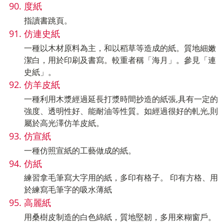
度紙
指讀書跳頁。
仿連史紙
一種以木材原料為主，和以稻草等造成的紙。質地細嫩
潔白，用於印刷及書寫。較重者稱「海月」。參見「連
史紙」。
仿羊皮紙
一種利用木漿經過延長打漿時間抄造的紙張,具有一定的
強度、透明性好、能耐油等性質。如經過很好的軋光,則
屬於高光澤仿羊皮紙。
仿宣紙
一種仿照宣紙的工藝做成的紙。
仿紙
練習拿毛筆寫大字用的紙，多印有格子。 印有方格、用
於練寫毛筆字的吸水薄紙
高麗紙
用桑樹皮制造的白色綿紙，質地堅韌，多用來糊窗戶。