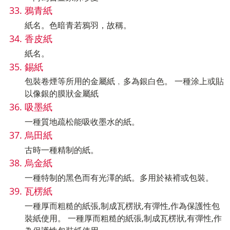
鴉青紙
紙名。色暗青若鴉羽，故稱。
香皮紙
紙名。
錫紙
包裝卷煙等所用的金屬紙﹐多為銀白色。 一種涂上或貼
以像銀的膜狀金屬紙
吸墨紙
一種質地疏松能吸收墨水的紙。
烏田紙
古時一種精制的紙。
烏金紙
一種特制的黑色而有光澤的紙。多用於裱褙或包裝。
瓦楞紙
一種厚而粗糙的紙張,制成瓦楞狀,有彈性,作為保護性包
裝紙使用。 一種厚而粗糙的紙張,制成瓦楞狀,有彈性,作