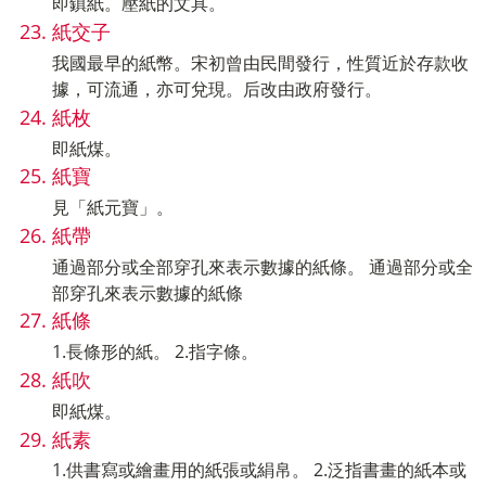
即鎮紙。壓紙的文具。
紙交子
我國最早的紙幣。宋初曾由民間發行，性質近於存款收
據，可流通，亦可兌現。后改由政府發行。
紙枚
即紙煤。
紙寶
見「紙元寶」。
紙帶
通過部分或全部穿孔來表示數據的紙條。 通過部分或全
部穿孔來表示數據的紙條
紙條
1.長條形的紙。 2.指字條。
紙吹
即紙煤。
紙素
1.供書寫或繪畫用的紙張或絹帛。 2.泛指書畫的紙本或