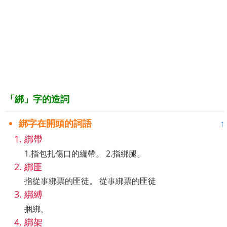
「綁」字的造詞
綁字在開頭的詞語
↑
綁帶
1.指包扎傷口的繃帶。 2.指綁腿。
綁匪
指從事綁票的匪徒。 從事綁票的匪徒
綁縛
捆綁。
綁架