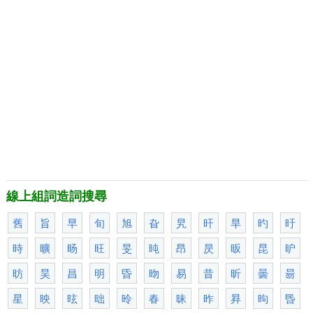
線上組詞造詞搜尋
舊
旨
早
旬
旭
旮
旯
旰
旱
旳
旴
時
曠
旸
旺
旻
旽
昂
昃
昄
昆
昈
昉
昊
昌
明
昏
昒
易
昔
昕
曇
昜
星
映
昡
昢
昤
春
昧
昨
昪
昫
昬