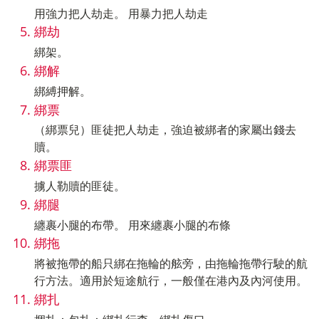
用強力把人劫走。 用暴力把人劫走
綁劫
綁架。
綁解
綁縛押解。
綁票
（綁票兒）匪徒把人劫走，強迫被綁者的家屬出錢去
贖。
綁票匪
擄人勒贖的匪徒。
綁腿
纏裹小腿的布帶。 用來纏裹小腿的布條
綁拖
將被拖帶的船只綁在拖輪的舷旁，由拖輪拖帶行駛的航
行方法。適用於短途航行，一般僅在港內及內河使用。
綁扎