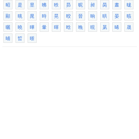
昭
是
昱
昲
昳
昴
昵
昶
昺
晝
昽
顯
晀
晁
時
晃
晈
晉
晌
晎
晏
晐
曬
曉
曄
暈
暉
晗
晚
晛
晜
晞
晟
晡
晢
晣