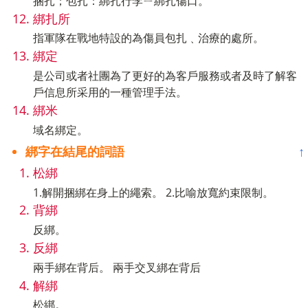
捆扎；包扎：綁扎行李ㄧ綁扎傷口。
綁扎所
指軍隊在戰地特設的為傷員包扎﹑治療的處所。
綁定
是公司或者社團為了更好的為客戶服務或者及時了解客
戶信息所采用的一種管理手法。
綁米
域名綁定。
綁字在結尾的詞語
↑
松綁
1.解開捆綁在身上的繩索。 2.比喻放寬約束限制。
背綁
反綁。
反綁
兩手綁在背后。 兩手交叉綁在背后
解綁
松綁。