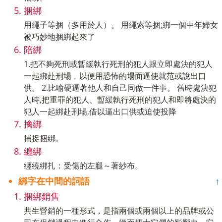
捆綁
用繩子等捆（多用於人）。 用繩索等捆;綁一個中年婦女
被巧妙地捆綁起來了
陪綁
1.把不夠死刑或暫緩執行死刑的犯人跟立即處決的犯人
一起綁赴刑場﹐以便用恐怖的場面逼使就范或說出口
供。 2.比喻硬逼著他人和自己同做一件事。 舊時處決犯
人時,把重罪的犯人、暫緩執行死刑的犯人和即將處決的
犯人一起綁赴刑場,借以逼出口供或迫使投降
擒綁
捕捉捆綁。
纏綁
纏繞綁扎：受傷的左腿～著紗布。
綁字在中間的詞語
↑
捆綁銷售
共生營銷的一種形式，是指兩個或兩個以上的品牌或公