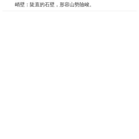
峭壁：陡直的石壁，形容山勢險峻。