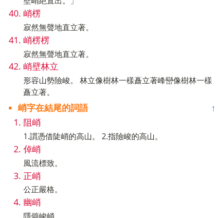
壁峭絶直出。」
峭楞
寂然無聲地直立著。
峭楞楞
寂然無聲地直立著。
峭壁林立
形容山勢險峻。 林立像樹林一樣矗立著峰巒像樹林一樣
矗立著。
峭字在結尾的詞語
↑
阻峭
1.謂憑借陡峭的高山。 2.指險峻的高山。
倬峭
風流標致。
正峭
公正嚴格。
幽峭
隱僻峻峭。