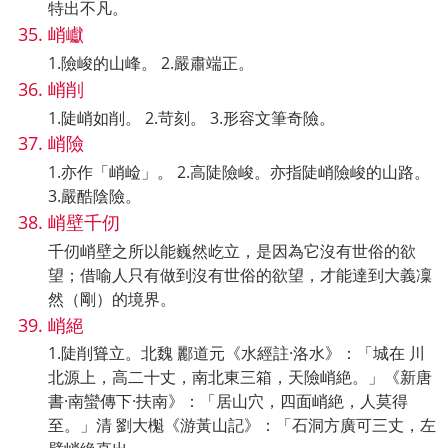
特出不凡。
峭巘
1.險峻的山峰。 2.嚴肅端正。
峭削
1.陡峭如削。 2.苛刻。 3.形容文筆奇險。
峭險
1.亦作「峭崄」。 2.高陡險峻。亦指陡峭險峻的山路。
3.嚴酷陰險。
峭壁千仞
千仞峭壁之所以能巍然屹立，是因為它沒有世俗的欲
望；借喻人只有做到沒有世俗的欲望，才能達到大義凜
然（剛）的境界。
峭絕
1.陡削聳立。北魏 酈道元《水經註·洛水》：「城在 川
北源上，高二十丈，南北東三箱，天險峭絶。」《新唐
書·南蠻傳下·扶南》：「居山穴，四面峭絶，人莫得
至。」清 劉大櫆《游黃山記》：「石洞方廣可三丈，左