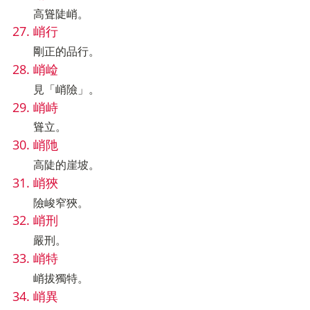
高聳陡峭。
峭行
剛正的品行。
峭崄
見「峭險」。
峭峙
聳立。
峭阤
高陡的崖坡。
峭狹
險峻窄狹。
峭刑
嚴刑。
峭特
峭拔獨特。
峭異