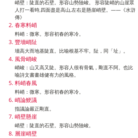
峭壁：陡直的石壁。形容山勢險峻。 形容陡峭的山崖眾
人打一看時,四面盡是高山,左右是懸崖峭壁。——《水滸
傳》
春寒料峭
料峭：微寒。形容初春的寒冷。
豐墻峭阯
墻高大而地基陡直。比喻根基不牢。阯，同「址」。
風骨峭峻
峭峻：山又高又陡。形容人很有骨氣，剛直不阿。也比
喻詩文書畫雄健有力的風格。
料峭春風
料峭：微寒。形容初春的寒冷。
峭論鯁議
指議論嚴正剛直。
峭壁懸崖
峭壁：陡直的石壁。形容山勢險峻。
層崖峭壁