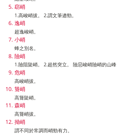
窈峭
1.高峻峭拔。 2.謂文筆遒勁。
逸峭
超逸峻峭。
小峭
蜂之別名。
險峭
1.險阻陡峭。 2.超然突立。 險惡峻峭險峭的山峰
危峭
高峻峭拔。
聳峭
高聳陡峭。
森峭
高聳峭拔。
拗峭
謂不同於常調而峭勁有力。