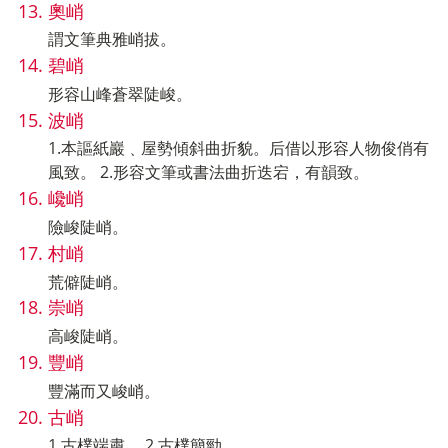
奧峭
謂文筆典雅峭拔。
碧峭
形容山峰蒼翠陡峻。
波峭
1.本謳紙巖﹑屋勢傾斜曲折貌。后借以形容人物俊俏有
風致。 2.形容文筆或書法曲折迭宕，有韻致。
巉峭
險峻陡峭。
村峭
荒僻陡峭。
崇峭
高峻陡峭。
豐峭
豐滿而又峻峭。
古峭
1.古樸端肅。 2.古樸簡勁。