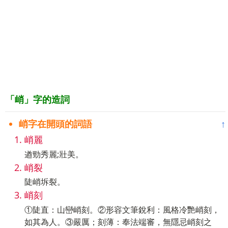
「峭」字的造詞
峭字在開頭的詞語
↑
峭麗
遒勁秀麗;壯美。
峭裂
陡峭坼裂。
峭刻
①陡直：山巒峭刻。②形容文筆銳利：風格冷艷峭刻，
如其為人。③嚴厲；刻薄：奉法端審，無隱忌峭刻之