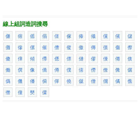
線上組詞造詞搜尋
傔
傛
傜
傝
傞
傢
傣
傤
儻
儐
儲
儺
傪
傫
催
傮
傱
傲
傳
債
傷
傺
傻
傽
傾
僀
僁
僄
僆
僇
僈
僊
僋
働
僎
像
僑
僔
僕
僖
僗
僚
僛
僝
僞
僟
僠
僢
僤
僥
僦
僧
僩
僪
僬
僭
僮
僰
僳