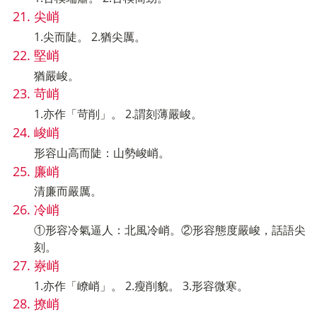
尖峭
1.尖而陡。 2.猶尖厲。
堅峭
猶嚴峻。
苛峭
1.亦作「苛削」。 2.謂刻薄嚴峻。
峻峭
形容山高而陡：山勢峻峭。
廉峭
清廉而嚴厲。
冷峭
①形容冷氣逼人：北風冷峭。②形容態度嚴峻，話語尖
刻。
嶚峭
1.亦作「嶛峭」。 2.瘦削貌。 3.形容微寒。
撩峭