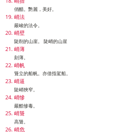
峭措
俏醋。艷麗，美好。
峭法
嚴峻的法令。
峭壁
陡削的山崖。 陡峭的山崖
峭薄
刻薄。
峭帆
聳立的船帆。亦借指駕船。
峭逼
陡峭狹窄。
峭慘
嚴酷慘毒。
峭聳
高聳。
峭危