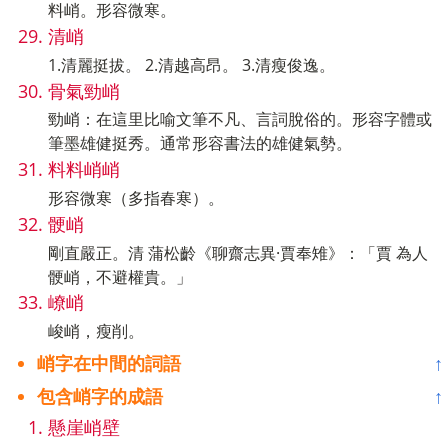
料峭。形容微寒。
清峭
1.清麗挺拔。 2.清越高昂。 3.清瘦俊逸。
骨氣勁峭
勁峭：在這里比喻文筆不凡、言詞脫俗的。形容字體或
筆墨雄健挺秀。通常形容書法的雄健氣勢。
料料峭峭
形容微寒（多指春寒）。
骾峭
剛直嚴正。清 蒲松齡《聊齋志異·賈奉雉》：「賈 為人
骾峭，不避權貴。」
嶛峭
峻峭，瘦削。
峭字在中間的詞語
↑
包含峭字的成語
↑
懸崖峭壁