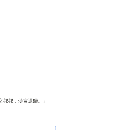
之祁祁，薄言還歸。」
↑