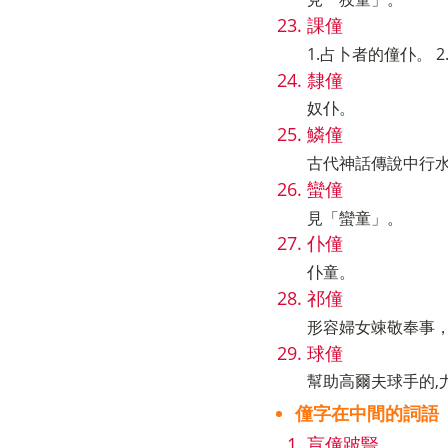
課僮
1.占卜者的僮仆。 
隸僮
奴仆。
鱗僮
古代神話傳說中行
蠻僮
見「蠻童」。
仆僮
仆童。
祁僮
形容婦女竦敬奉事，
球僮
幫助高爾夫球手的,
僮字在中間的詞語
盲僮跛豎