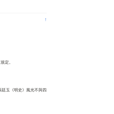
↑
束規定。
 張廷玉《明史》風光不與四