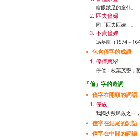
瞎眼跛足的童仆。
匹夫僮婦
同「匹夫匹婦」。
不責僮婢
馮夢龍（1574－1
包含僮字的成語
停僮蔥翠
停僮：枝葉茂密；
「僮」字的造詞
僮字在開頭的詞語
僮族
我國少數民族之一，
僮字在結尾的詞語
僮字在中間的詞語