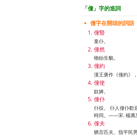
「僮」字的造詞
僮字在開頭的詞語
僮豎
童仆。
僮然
物始生貌。
僮約
漢王褒作《僮約》
僮使
奴婢。
僮仆
仆役。 仆人僮仆歡
時同。——宋. 楊
僮夫
猶言匹夫。指平民