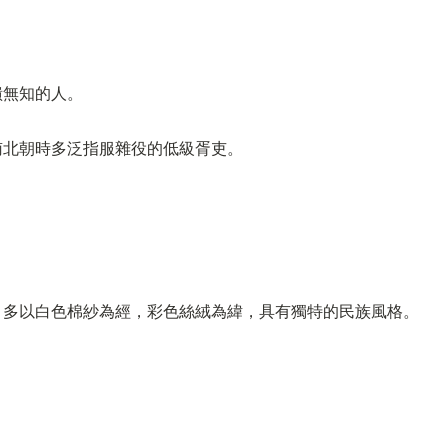
憒無知的人。
南北朝時多泛指服雜役的低級胥吏。
。多以白色棉紗為經，彩色絲絨為緯，具有獨特的民族風格。