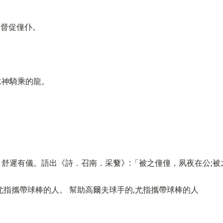
2.督促僮仆。
水神騎乘的龍。
舒遲有儀。語出《詩．召南．采蘩》:「被之僮僮，夙夜在公;被
尤指攜帶球棒的人。 幫助高爾夫球手的,尤指攜帶球棒的人