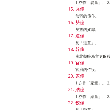
1.亦作「嬖童」。 
孱僮
幼弱的僮仆。
僰僮
僰族的奴隸。
道僮
見「道童」。
幹僮
南北朝時為官吏服
官僮
官府的侍役。
家僮
1.亦作「家童」。 
結僮
1.亦作「結童」。 
狡僮
見「狡童」。