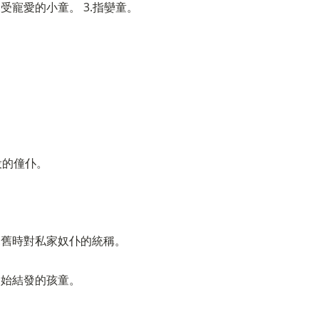
2.受寵愛的小童。 3.指孌童。
役的僮仆。
2.舊時對私家奴仆的統稱。
2.始結發的孩童。