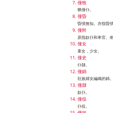
僮牧
猶僮仆。
僮昏
昏憒無知。亦指昏
僮幹
原指奴仆和卑官。
僮女
童女，少女。
僮史
仆隸。
僮錦
壯族婦女編織的錦
僮隸
奴仆。
僮役
仆役。
僮娃