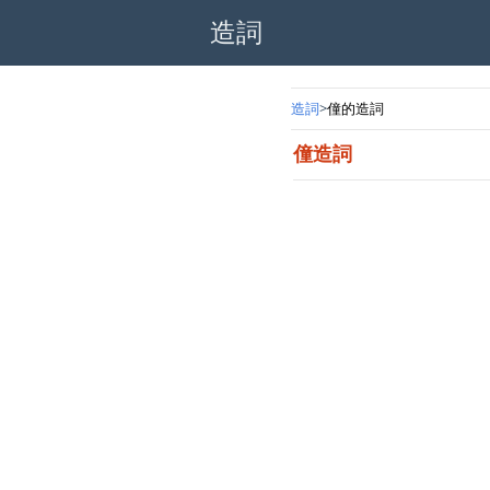
造詞
造詞
僮的造詞
僮造詞