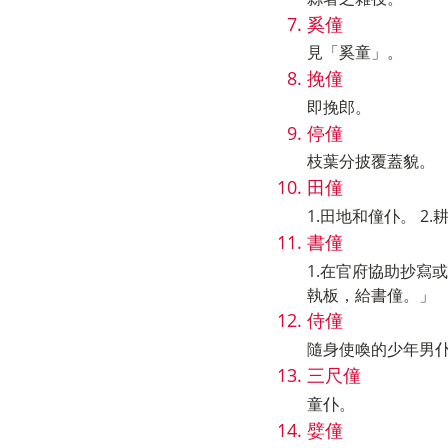
奚僮
見「奚童」。
挽僮
即挽郎。
停僮
枝葉分披覆蓋貌。
田僮
1.田地和僮仆。 2
書僮
1.在官府協助抄寫
執板，給書僮。」
侍僮
隨身使喚的少年男
三尺僮
童仆。
嬖僮