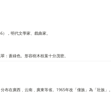
646），明代文學家、戲曲家。
蔥翠：蒼綠色。形容樹木枝葉十分茂密。
分布在廣西﹑云南﹑廣東等省。1965年改「僮族」為「壯族」