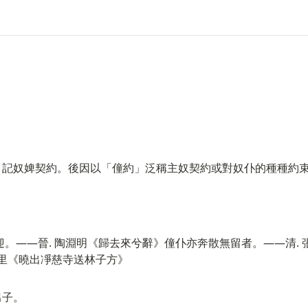
，記奴婢契約。後因以「僮約」泛稱主奴契約或對奴仆的種種約
迎。——晉. 陶淵明《歸去來兮辭》僮仆亦奔散無留者。——清.
萬里《曉出凈慈寺送林子方》
男子。