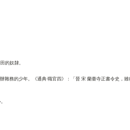
.耕田的奴隸。
或辦雜務的少年。《通典·職官四》：「晉 宋 蘭臺寺正書令史，
仆。