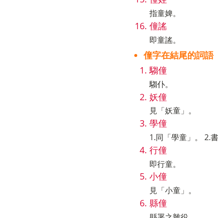
指童婢。
僮謠
即童謠。
僮字在結尾的詞語
騶僮
騶仆。
妖僮
見「妖童」。
學僮
1.同「學童」。 2.
行僮
即行童。
小僮
見「小童」。
縣僮
縣署之雜役。