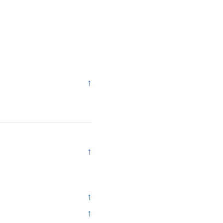
↑
↑
。
↑
↑