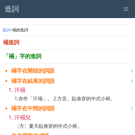
造詞
造詞
褟的造詞
褟造詞
「褟」字的造詞
褟字在開頭的詞語
↑
褟字在結尾的詞語
↑
汗褟
1.亦作「汗塌」。 2.方言。貼身穿的中式小褂。
褟字在中間的詞語
↑
汗褟兒
〈方〉夏天貼身穿的中式小褂。