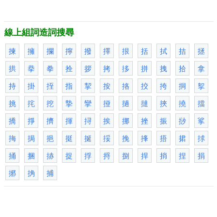
線上組詞造詞搜尋
揀
擁
攔
擰
撥
擇
拫
括
拭
拮
拯
拱
拲
拳
拴
拶
拷
拸
拼
拽
拾
拿
持
掛
挃
指
挈
按
挌
挍
挎
挏
挐
挑
挓
挖
摯
攣
挜
撾
撻
挾
撓
擋
撟
掙
擠
揮
挦
挨
挪
挫
振
挱
挲
挴
挶
挹
挺
挻
挼
挽
捀
捂
捃
捄
捅
捆
捇
捉
捊
捋
捌
捍
捎
捏
捐
捓
捔
捕