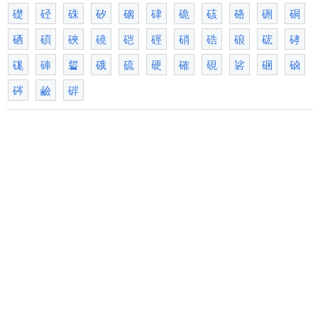
礎
硁
硃
矽
硇
硉
硊
硋
硌
硎
硐
硒
碩
硤
磽
硙
硜
硝
硞
硠
硡
硣
硥
硨
硩
硪
硫
硬
確
硯
硰
硱
硵
硶
鹼
硸