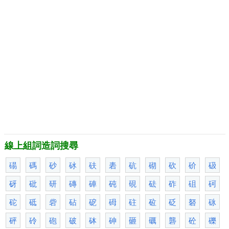
線上組詞造詞搜尋
碭
碼
砂
砅
砆
砉
砊
砌
砍
砎
砐
砑
砒
研
磚
硨
砘
硯
砝
砟
砠
砢
砣
砥
砦
砧
砨
砪
砫
砬
砭
砮
砯
砰
砱
砲
破
砵
砷
砸
礪
礱
砼
礫