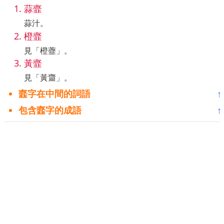
蒜韲
蒜汁。
橙韲
見「橙虀」。
黃韲
見「黃齏」。
韲字在中間的詞語
↑
包含韲字的成語
↑