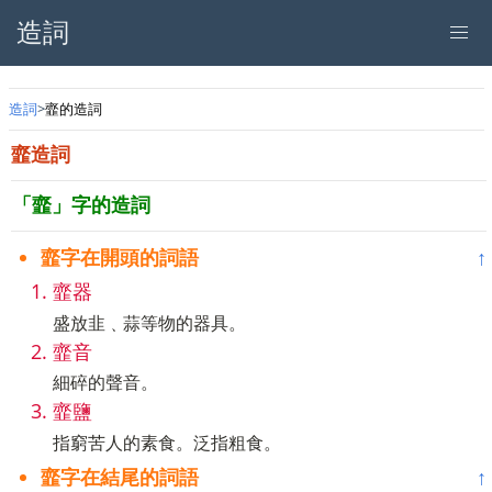
造詞
造詞
韲的造詞
韲造詞
「韲」字的造詞
韲字在開頭的詞語
↑
韲器
盛放韭﹑蒜等物的器具。
韲音
細碎的聲音。
韲鹽
指窮苦人的素食。泛指粗食。
韲字在結尾的詞語
↑