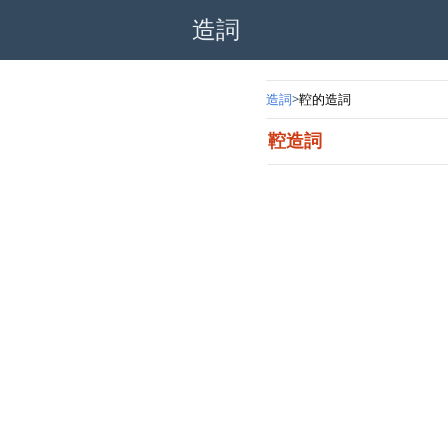
造詞
造詞
鞚的造詞
鞚造詞