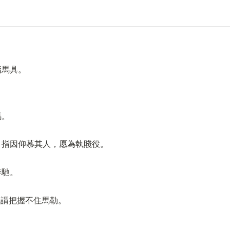
指馬具。
馬。
。指因仰慕其人，愿為執賤役。
奔馳。
2.謂把握不住馬勒。