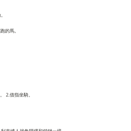
勒。
.快跑的馬。
。 2.借指坐騎。