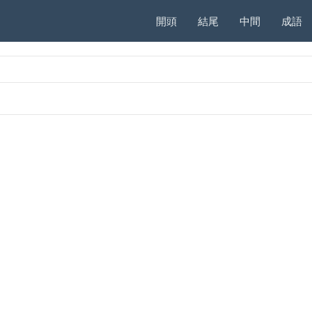
開頭
結尾
中間
成語