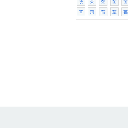
茯
茱
茳
茴
茵
草
荊
荋
荎
荏