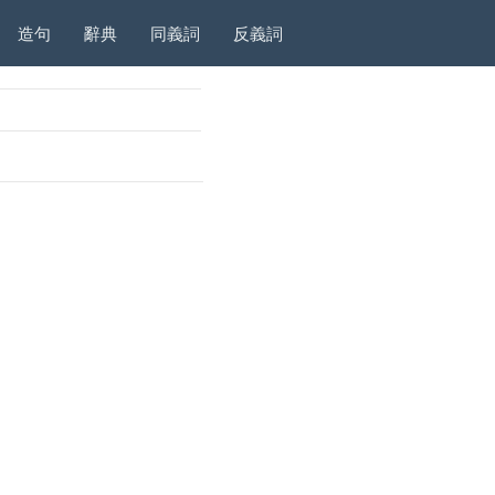
造句
辭典
同義詞
反義詞