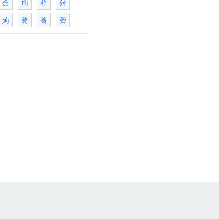
荅
荊
荇
荈
荝
蕎
薈
薺