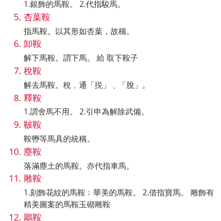
1.銀飾的馬鞍。 2.代指駿馬。
杏葉鞍
指馬鞍。以其形如杏葉，故稱。
卸鞍
解下馬鞍。謂下馬。 給 取下鞍子
稅鞍
解去馬鞍。稅﹐通「捝」﹑「脫」。
釋鞍
1.謂舍馬不用。 2.引申為解除武備。
鞁鞍
鞍轡等馬具的統稱。
塵鞍
落滿塵土的馬鞍。亦代指車馬。
雕鞍
1.刻飾花紋的馬鞍﹔華美的馬鞍。 2.借指寶馬。 雕飾有
精美圖案的馬鞍玉砌雕鞍
鵰鞍