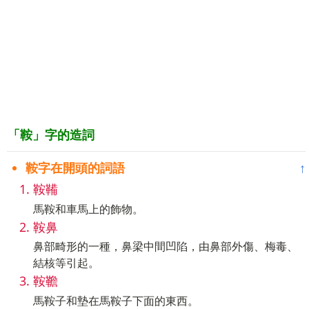
「鞍」字的造詞
鞍字在開頭的詞語
↑
鞍鞴
馬鞍和車馬上的飾物。
鞍鼻
鼻部畸形的一種，鼻梁中間凹陷，由鼻部外傷、梅毒、
結核等引起。
鞍韂
馬鞍子和墊在馬鞍子下面的東西。