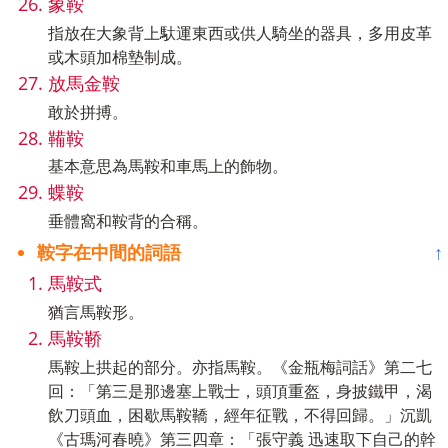
象鞍
指放在大象背上馱運東西或供人騎坐的器具，多用皮革
或木頭加棉墊制成。
放馬金鞍
敢於拼搏。
鞴鞍
基本意思為馬鞍和車馬上的飾物。
蝶鞍
垂體窩和鞍背的合稱。
鞍字在中間的詞語
↑
馬鞍式
猶言馬鞍形。
馬鞍鞒
馬鞍上拱起的部分。亦指馬鞍。《金瓶梅詞話》第二七
回：「第三是那邊塞上戰士，頭頂重盔，身披鐵甲，渴
飲刀頭血，困歇馬鞍鞽，經年征戰，不得回歸。」沉凱
《古瑪河春曉》第三四章：「張守義 迅速取下自己的幹