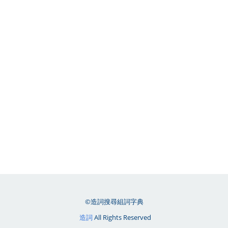
©造詞搜尋組詞字典
造詞
All Rights Reserved