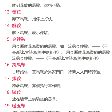
雕刻花紋的馬鞍。借指坐騎。
發鞍
卸下馬鞍。指停止打仗。
解鞍
解下馬鞍。表示停駐。
金鏤鞍
用金屬雕花為裝飾的馬鞍。如：流蘇金鏤鞍。——《玉
臺新詠.古詩為焦仲卿妻作》。 用金屬雕花為裝飾的馬鞍
流蘇金鏤鞍。——《玉臺新詠.古詩為焦仲卿妻作》
跨馬鞍
古時婚俗，置馬鞍於男家門口，待新人入門時跨過。
據鞍
跨著馬鞍。亦借指行軍作戰。
驢鞍
放在驢背上供騎坐的器具。
暖玉鞍