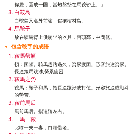
糧袋，團成一團，當炮盤墊在馬鞍鞒上。」
白鞍島
白鞍島又名外前嶺，俗稱棺材島。
馬鞍子
放在騾馬背上供騎坐的器具，兩頭高，中間低。
包含鞍字的成語
↑
鞍馬勞頓
頓：困頓。騎馬趕路過久，勞累疲困。形容旅途勞累。
長途策馬跋涉,勞累疲困
鞍馬之勞
鞍馬：鞍子和馬，指長途跋涉或打仗。形容旅途或戰斗
的勞苦。
鞍前馬后
馬前馬后。指追隨左右。
一馬一鞍
比喻一夫一妻，白頭偕老。