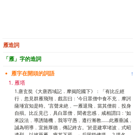
雁造詞
「雁」字的造詞
雁字在開頭的詞語
↑
雁塔
1.唐玄奘《大唐西域記．摩揭陀國下》﹕「有比丘經
行﹐忽見群雁飛翔﹐戲言曰﹕‘今日眾僧中食不充﹐摩訶
薩埵宜知是時。’言聲未絶﹐一雁退飛﹐當其僧前﹐投身
自殞。比丘見已﹐具白眾僧﹐聞者悲感﹐咸相謂曰﹕‘如
來設法﹐導誘隨機﹐我等守愚﹐遵行漸教……此雁垂誡﹐
誠為明導﹐宜旌厚德﹐傳記終古。’於是建窣堵波﹐式昭
遺烈﹐以彼死雁﹐瘞其下焉。」后因指佛塔。 2.塔名。