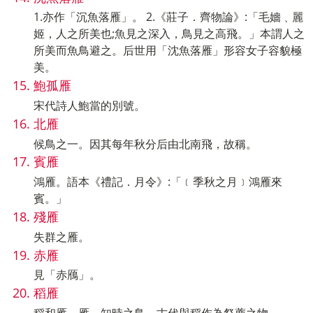
1.亦作「沉魚落雁」。 2.《莊子．齊物論》:「毛嬙﹑麗
姬，人之所美也;魚見之深入，鳥見之高飛。」本謂人之
所美而魚鳥避之。后世用「沈魚落雁」形容女子容貌極
美。
鮑孤雁
宋代詩人鮑當的別號。
北雁
候鳥之一。因其每年秋分后由北南飛，故稱。
賓雁
鴻雁。語本《禮記．月令》:「﹝季秋之月﹞鴻雁來
賓。」
殘雁
失群之雁。
赤雁
見「赤鴈」。
稻雁