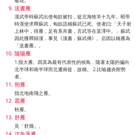
靨花。
送書雁
漢武帝時蘇武出使匈奴被扣，徙北海牧羊十九年。昭帝
時漢使求釋蘇武，匈奴謊稱蘇武已死。使者曰:「天子射
上林中，得雁，足有系帛書，言武等在某澤中。」蘇武
因此獲釋歸漢．事見《漢書．蘇武傳》。后因以稱雁為
「送書雁」。
隨陽雁
1.指大雁。因其為最有代表性的候鳥﹐隨著太陽的偏向
北半球和南半球而北遷南徙﹐故稱。 2.比喻趨炎附勢
者。
朔雁
指北地南飛之雁。
霜雁
秋雁。
舒雁
見「舒鴈」。
沈魚落雁