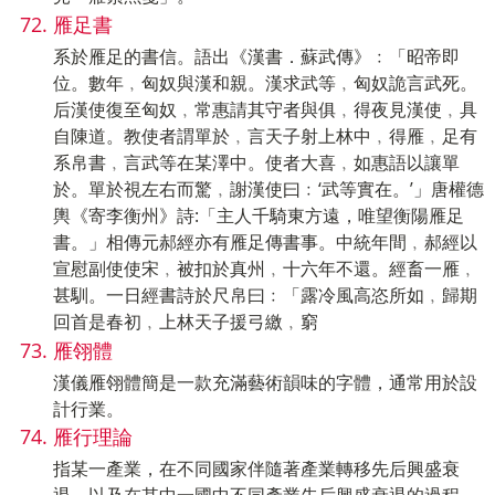
雁足書
系於雁足的書信。語出《漢書．蘇武傳》﹕「昭帝即
位。數年﹐匈奴與漢和親。漢求武等﹐匈奴詭言武死。
后漢使復至匈奴﹐常惠請其守者與俱﹐得夜見漢使﹐具
自陳道。教使者謂單於﹐言天子射上林中﹐得雁﹐足有
系帛書﹐言武等在某澤中。使者大喜﹐如惠語以讓單
於。單於視左右而驚﹐謝漢使曰﹕‘武等實在。’」唐權德
輿《寄李衡州》詩:「主人千騎東方遠，唯望衡陽雁足
書。」相傳元郝經亦有雁足傳書事。中統年間﹐郝經以
宣慰副使使宋﹐被扣於真州﹐十六年不還。經畜一雁﹐
甚馴。一日經書詩於尺帛曰﹕「露冷風高恣所如﹐歸期
回首是春初﹐上林天子援弓繳﹐窮
雁翎體
漢儀雁翎體簡是一款充滿藝術韻味的字體，通常用於設
計行業。
雁行理論
指某一產業，在不同國家伴隨著產業轉移先后興盛衰