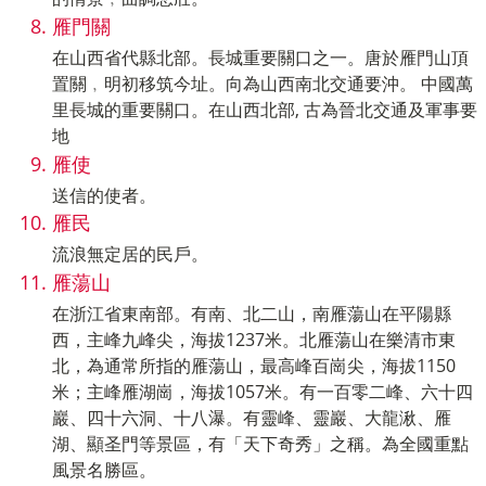
雁門關
在山西省代縣北部。長城重要關口之一。唐於雁門山頂
置關﹐明初移筑今址。向為山西南北交通要沖。 中國萬
里長城的重要關口。在山西北部, 古為晉北交通及軍事要
地
雁使
送信的使者。
雁民
流浪無定居的民戶。
雁蕩山
在浙江省東南部。有南、北二山，南雁蕩山在平陽縣
西，主峰九峰尖，海拔1237米。北雁蕩山在樂清市東
北，為通常所指的雁蕩山，最高峰百崗尖，海拔1150
米；主峰雁湖崗，海拔1057米。有一百零二峰、六十四
巖、四十六洞、十八瀑。有靈峰、靈巖、大龍湫、雁
湖、顯圣門等景區，有「天下奇秀」之稱。為全國重點
風景名勝區。