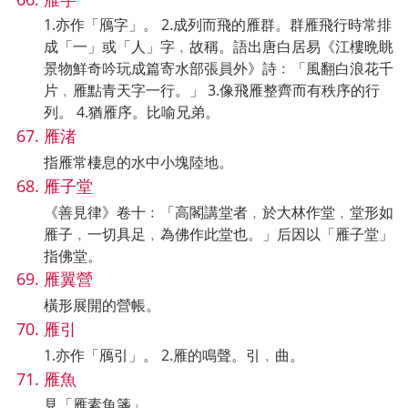
1.亦作「鴈字」。 2.成列而飛的雁群。群雁飛行時常排
成「一」或「人」字﹐故稱。語出唐白居易《江樓晩眺
景物鮮奇吟玩成篇寄水部張員外》詩﹕「風翻白浪花千
片﹐雁點青天字一行。」 3.像飛雁整齊而有秩序的行
列。 4.猶雁序。比喻兄弟。
雁渚
指雁常棲息的水中小塊陸地。
雁子堂
《善見律》卷十﹕「高閣講堂者﹐於大林作堂﹐堂形如
雁子﹐一切具足﹐為佛作此堂也。」后因以「雁子堂」
指佛堂。
雁翼營
橫形展開的營帳。
雁引
1.亦作「鴈引」。 2.雁的鳴聲。引﹐曲。
雁魚
見「雁素魚箋」。