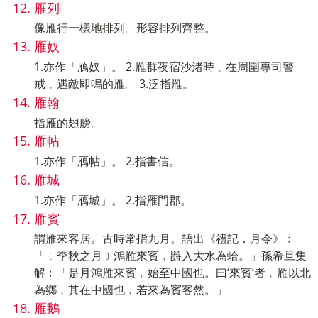
雁列
像雁行一樣地排列。形容排列齊整。
雁奴
1.亦作「鴈奴」。 2.雁群夜宿沙渚時﹐在周圍專司警
戒﹐遇敵即鳴的雁。 3.泛指雁。
雁翰
指雁的翅膀。
雁帖
1.亦作「鴈帖」。 2.指書信。
雁城
1.亦作「鴈城」。 2.指雁門郡。
雁賓
謂雁來客居。古時常指九月。語出《禮記．月令》﹕
「﹝季秋之月﹞鴻雁來賓﹐爵入大水為蛤。」孫希旦集
解﹕「是月鴻雁來賓﹐始至中國也。曰‘來賓’者﹐雁以北
為鄉﹐其在中國也﹐若來為賓客然。」
雁鵝