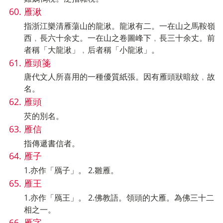
雁湫
指浙江樂清雁蕩山的龍湫。龍湫有二。一在山之馬鞍嶺
西﹐長六十余丈。一在山之卷圖峰下﹐長三十余丈。前
者稱「大龍湫」﹐后者稱「小龍湫」。
雁頭箋
唐代文人所喜用的一種優質紙張。因有雁頭狀暗紋﹐故
名。
雁頭
芡的別名。
雁信
指傳遞書信者。
雁子
1.亦作「鴈子」。 2.雛雁。
雁王
1.亦作「鴈王」。 2.佛教語。領頭的大雁。為佛三十二
相之一。
雁字