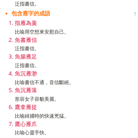
泛指書信。
包含雁字的成語
↑
指雁為羹
比喻用空想來安慰自己。
魚書雁信
泛指書信。
魚腸雁足
泛指書信。
魚沉雁渺
比喻書信不通，音信斷絕。
魚沉雁落
形容女子容貌美麗。
鷹拿雁捉
比喻緝捕時的快速兇猛。
鷹心雁爪
比喻心靈手快。