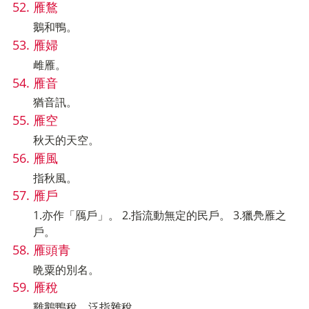
雁鶩
鵝和鴨。
雁婦
雌雁。
雁音
猶音訊。
雁空
秋天的天空。
雁風
指秋風。
雁戶
1.亦作「鴈戶」。 2.指流動無定的民戶。 3.獵鳧雁之
戶。
雁頭青
晩粟的別名。
雁稅
雞鵝鴨稅。泛指雜稅。