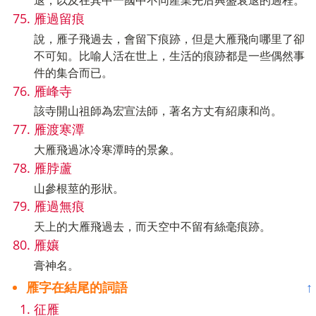
退，以及在其中一國中不同產業先后興盛衰退的過程。
雁過留痕
說，雁子飛過去，會留下痕跡，但是大雁飛向哪里了卻
不可知。比喻人活在世上，生活的痕跡都是一些偶然事
件的集合而已。
雁峰寺
該寺開山祖師為宏宣法師，著名方丈有紹康和尚。
雁渡寒潭
大雁飛過冰冷寒潭時的景象。
雁脖蘆
山參根莖的形狀。
雁過無痕
天上的大雁飛過去，而天空中不留有絲毫痕跡。
雁孃
膏神名。
雁字在結尾的詞語
↑
征雁