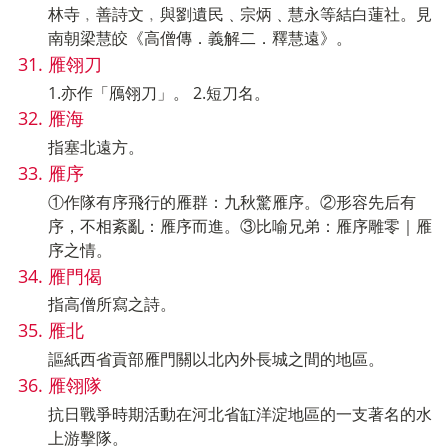
林寺﹐善詩文﹐與劉遺民﹑宗炳﹑慧永等結白蓮社。見
南朝梁慧皎《高僧傳．義解二．釋慧遠》。
雁翎刀
1.亦作「鴈翎刀」。 2.短刀名。
雁海
指塞北遠方。
雁序
①作隊有序飛行的雁群：九秋驚雁序。②形容先后有
序，不相紊亂：雁序而進。③比喻兄弟：雁序雕零｜雁
序之情。
雁門偈
指高僧所寫之詩。
雁北
謳紙西省貢部雁門關以北內外長城之間的地區。
雁翎隊
抗日戰爭時期活動在河北省缸洋淀地區的一支著名的水
上游擊隊。