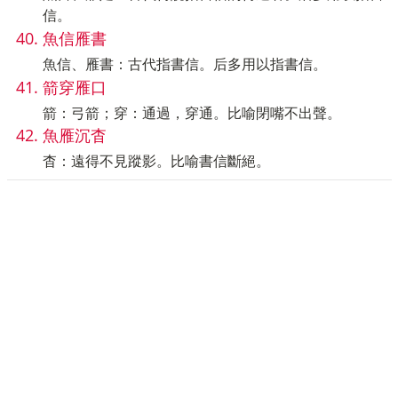
信。
魚信雁書
魚信、雁書：古代指書信。后多用以指書信。
箭穿雁口
箭：弓箭；穿：通過，穿通。比喻閉嘴不出聲。
魚雁沉杳
杳：遠得不見蹤影。比喻書信斷絕。