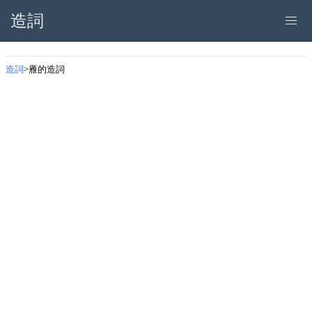
造詞
造詞
雁的造詞