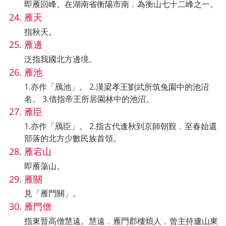
即雁回峰。在湖南省衡陽市南﹐為衡山七十二峰之一。
雁天
指秋天。
雁邊
泛指我國北方邊境。
雁池
1.亦作「鴈池」。 2.漢梁孝王劉武所筑兔園中的池沼
名。 3.借指帝王所居園林中的池沼。
雁臣
1.亦作「鴈臣」。 2.指古代逢秋到京師朝覲﹐至春始還
部落的北方少數民族首領。
雁宕山
即雁蕩山。
雁關
見「雁門關」。
雁門僧
指東晉高僧慧遠。慧遠﹐雁門郡樓煩人﹐曾主持廬山東