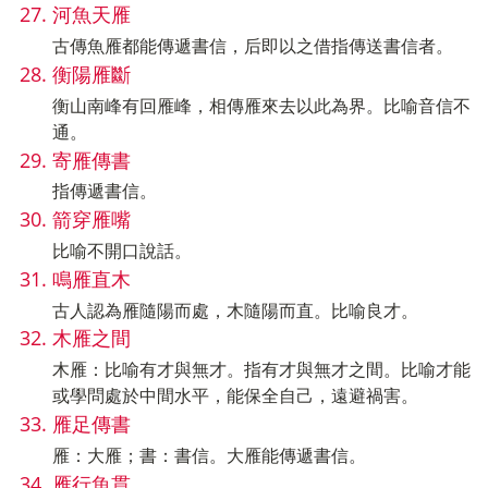
河魚天雁
古傳魚雁都能傳遞書信，后即以之借指傳送書信者。
衡陽雁斷
衡山南峰有回雁峰，相傳雁來去以此為界。比喻音信不
通。
寄雁傳書
指傳遞書信。
箭穿雁嘴
比喻不開口說話。
鳴雁直木
古人認為雁隨陽而處，木隨陽而直。比喻良才。
木雁之間
木雁：比喻有才與無才。指有才與無才之間。比喻才能
或學問處於中間水平，能保全自己，遠避禍害。
雁足傳書
雁：大雁；書：書信。大雁能傳遞書信。
雁行魚貫