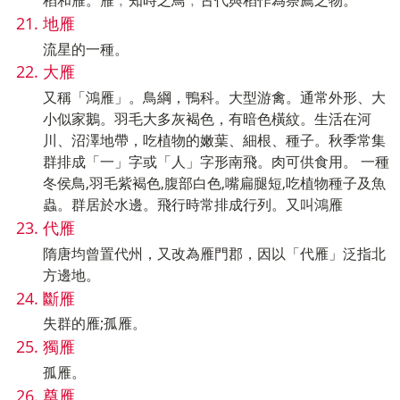
稻和雁。雁﹐知時之鳥﹐古代與稻作為祭薦之物。
地雁
流星的一種。
大雁
又稱「鴻雁」。鳥綱，鴨科。大型游禽。通常外形、大
小似家鵝。羽毛大多灰褐色，有暗色橫紋。生活在河
川、沼澤地帶，吃植物的嫩葉、細根、種子。秋季常集
群排成「一」字或「人」字形南飛。肉可供食用。 一種
冬侯鳥,羽毛紫褐色,腹部白色,嘴扁腿短,吃植物種子及魚
蟲。群居於水邊。飛行時常排成行列。又叫鴻雁
代雁
隋唐均曾置代州，又改為雁門郡，因以「代雁」泛指北
方邊地。
斷雁
失群的雁;孤雁。
獨雁
孤雁。
奠雁