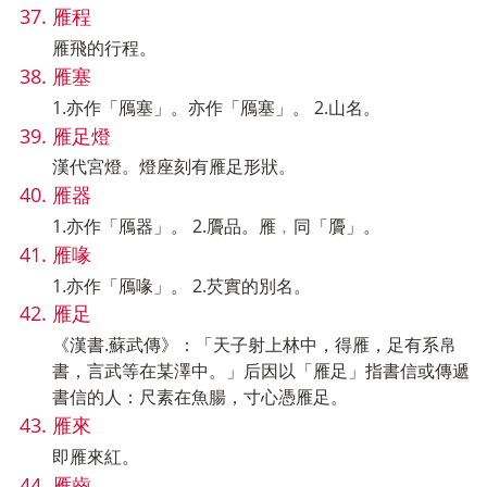
雁程
雁飛的行程。
雁塞
1.亦作「鴈塞」。亦作「鴈塞」。 2.山名。
雁足燈
漢代宮燈。燈座刻有雁足形狀。
雁器
1.亦作「鴈器」。 2.贗品。雁﹐同「贗」。
雁喙
1.亦作「鴈喙」。 2.芡實的別名。
雁足
《漢書.蘇武傳》：「天子射上林中，得雁，足有系帛
書，言武等在某澤中。」后因以「雁足」指書信或傳遞
書信的人：尺素在魚腸，寸心憑雁足。
雁來
即雁來紅。
雁齒