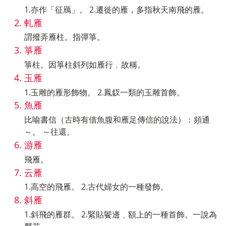
1.亦作「征鴈」。 2.遷徙的雁，多指秋天南飛的雁。
軋雁
謂撥弄雁柱。指彈箏。
箏雁
箏柱。因箏柱斜列如雁行﹐故稱。
玉雁
1.玉雕的雁形飾物。 2.鳳釵一類的玉雕首飾。
魚雁
比喻書信（古時有借魚腹和雁足傳信的說法）：頻通
～。 ～往還。
游雁
飛雁。
云雁
1.高空的飛雁。 2.古代婦女的一種發飾。
斜雁
1.斜飛的雁群。 2.緊貼鬢邊﹑額上的一種首飾。一說為