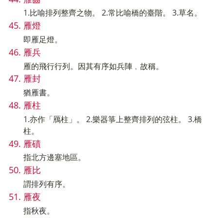
1.比喻排列整齊之物。 2.常比喻橋的臺階。 3.草名。
雁燈
即雁足燈。
雁兵
雁的飛行行列。因其有序如兵陣﹐故稱。
雁封
猶雁書。
雁柱
1.亦作「鴈柱」。 2.樂器箏上整齊排列的弦柱。 3.橋
柱。
雁磧
指北方邊塞地區。
雁比
謂排列有序。
雁夜
指秋夜。