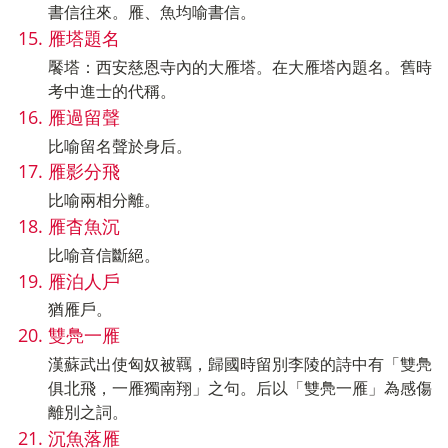
書信往來。雁、魚均喻書信。
雁塔題名
饜塔：西安慈恩寺內的大雁塔。在大雁塔內題名。舊時
考中進士的代稱。
雁過留聲
比喻留名聲於身后。
雁影分飛
比喻兩相分離。
雁杳魚沉
比喻音信斷絕。
雁泊人戶
猶雁戶。
雙鳧一雁
漢蘇武出使匈奴被羈，歸國時留別李陵的詩中有「雙鳧
俱北飛，一雁獨南翔」之句。后以「雙鳧一雁」為感傷
離別之詞。
沉魚落雁