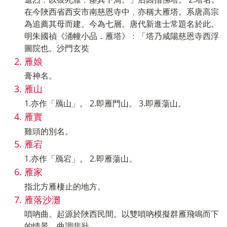
在今陜西省西安市南慈恩寺中﹐亦稱大雁塔。系唐高宗
為追薦其母而建。今為七層。唐代新進士常題名於此。
明朱國禎《涌幢小品．雁塔》﹕「塔乃咸陽慈恩寺西浮
圖院也。沙門玄奘
雁娘
膏神名。
雁山
1.亦作「鴈山」。 2.即雁門山。 3.即雁蕩山。
雁實
雞頭的別名。
雁宕
1.亦作「鴈宕」。 2.即雁蕩山。
雁家
指北方雁棲止的地方。
雁落沙灘
嗩吶曲。起源於陜西民間。以雙嗩吶模擬群雁飛鳴而下
的情景﹐曲調悲壯。