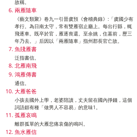
故稱。
兩雁隨車
《藝文類聚》卷九一引晉虞預《會稽典錄》:「虞國少有
孝行。為日南太守，常有雙雁宿止廳上。每出行縣，輒
飛逐車。既卒於官，雁逐喪還。至余姚，住墓前，歷三
年乃去。」后因以「兩雁隨車」指州郡長官亡故。
魚牋雁書
泛指書信。
北雁南飛
鴻雁傳書
通信。
大雁爸爸
小孩去國外上學，老婆陪讀，丈夫留在國內掙錢，這個
詞語頗有種「做男人不容易」的意味1。
孤雁哀鳴
離群孤單的大雁悲痛哀傷的鳴叫。
魚水雁信