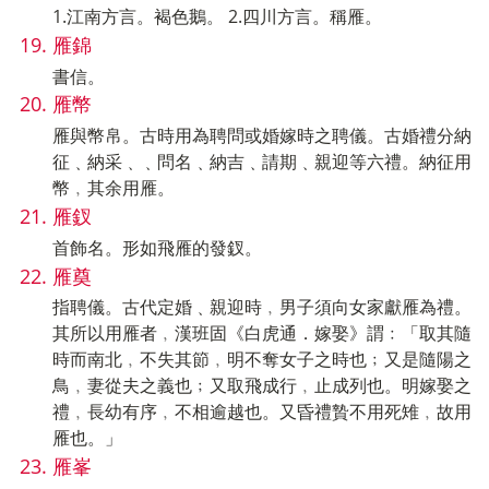
1.江南方言。褐色鵝。 2.四川方言。稱雁。
雁錦
書信。
雁幣
雁與幣帛。古時用為聘問或婚嫁時之聘儀。古婚禮分納
征﹑納采﹑﹑問名﹑納吉﹑請期﹑親迎等六禮。納征用
幣﹐其余用雁。
雁釵
首飾名。形如飛雁的發釵。
雁奠
指聘儀。古代定婚﹑親迎時﹐男子須向女家獻雁為禮。
其所以用雁者﹐漢班固《白虎通．嫁娶》謂﹕「取其隨
時而南北﹐不失其節﹐明不奪女子之時也﹔又是隨陽之
鳥﹐妻從夫之義也﹔又取飛成行﹐止成列也。明嫁娶之
禮﹐長幼有序﹐不相逾越也。又昏禮贄不用死雉﹐故用
雁也。」
雁峯