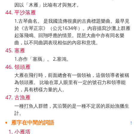
因以「木雁」比喻有才與無才。
平沙落雁
1.古琴曲名。 是我國流傳很廣的古典標題樂曲。最早見
於《古琴正宗》（公元1634年）。內容描寫沙灘上群雁
起落飛鳴、回翔呼應的情景。琵琶大曲中亦有同名樂
曲，以不同曲調表現相似的內容和意境。
塞雁
1.亦作「塞鴈」。 2.塞鴻。
領頭雁
大雁在飛行時，前面總會有一個領袖，這個領導者被稱
為領頭雁。 比喻在眾人眼里有一定的號召力和領導能
力，具有榜樣力量的人。
古漁雁
一種打魚人群體，其沿襲的是一種不定居的原始漁獵生
計。
雁字在中間的詞語
↑
小雁塔