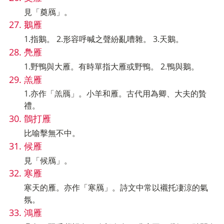
見「奠鴈」。
鵝雁
1.指鵝。 2.形容呼喊之聲紛亂嘈雜。 3.天鵝。
鳧雁
1.野鴨與大雁。有時單指大雁或野鴨。 2.鴨與鵝。
羔雁
1.亦作「羔鴈」。小羊和雁。古代用為卿、大夫的贄
禮。
鶻打雁
比喻擊無不中。
候雁
見「候鴈」。
寒雁
寒天的雁。亦作「寒鴈」。詩文中常以襯托凄涼的氣
氛。
鴻雁