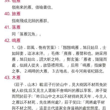
嶺雁
嶺南來的雁。借喻書信。
旅雁
指南飛或北歸的雁群。
落雁
同「落雁沉魚」。
鳴雁
1.《詩．邶風．匏有苦葉》:「雝雝鳴雁，旭日始旦，士
如歸妻，迨冰未泮。」毛傳:「雍雍，雁聲和也。納采用
雁，旭日始出，謂大昕之時。」鄭玄箋:「雁者，隨陽而
處，似婦人從夫，故昏禮用焉。」后用「鳴雁」指嫁娶
之事。 2.鳴啼的大雁。 3.古地名。在今河南省杞縣北。
木雁
《莊子．山木》載:莊子行於山中，見大樹因不材而免於
被人砍伐;后又見主人選殺不會鳴叫的雁以享客。弟子疑
而問於莊子:「昨日山中之木以不材得終其天年，今主人
之雁以不材死，先生將何處?」莊子笑曰:「周將處乎材
與不材之間。」這是古代道家全身遠禍的處世態度。后