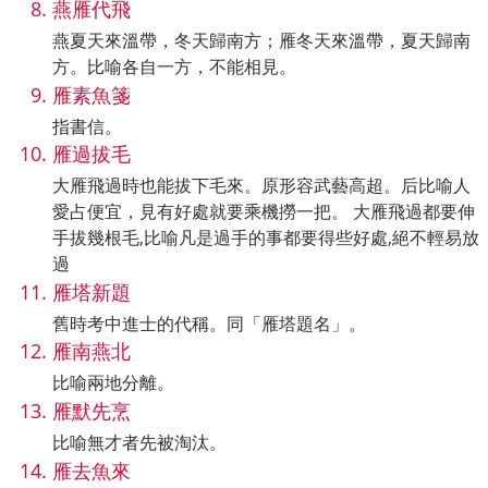
燕雁代飛
燕夏天來溫帶，冬天歸南方；雁冬天來溫帶，夏天歸南
方。比喻各自一方，不能相見。
雁素魚箋
指書信。
雁過拔毛
大雁飛過時也能拔下毛來。原形容武藝高超。后比喻人
愛占便宜，見有好處就要乘機撈一把。 大雁飛過都要伸
手拔幾根毛,比喻凡是過手的事都要得些好處,絕不輕易放
過
雁塔新題
舊時考中進士的代稱。同「雁塔題名」。
雁南燕北
比喻兩地分離。
雁默先烹
比喻無才者先被淘汰。
雁去魚來