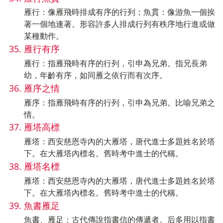
雁行：像雁飛時排成有序的行列；魚貫：像游魚一個挨
著一個地連著。形容許多人排成行列有秩序地行進或做
某種動作。
雁行有序
雁行：指雁飛時有序的行列，引申為兄弟。指兄長弟
幼，年齡有序，如同雁之依行而有次序。
雁序之情
雁序：指雁飛時有序的行列，引申為兄弟。比喻兄弟之
情。
雁塔高標
雁塔：西安慈恩寺內的大雁塔，唐代進士多題姓名於塔
下。在大雁塔內標名。舊時考中進士的代稱。
雁塔名標
雁塔：西安慈恩寺內的大雁塔，唐代進士多題姓名於塔
下。在大雁塔內標名。舊時考中進士的代稱。
魚書雁足
魚書、雁足：古代傳說指書信的傳遞者。后多用以指書