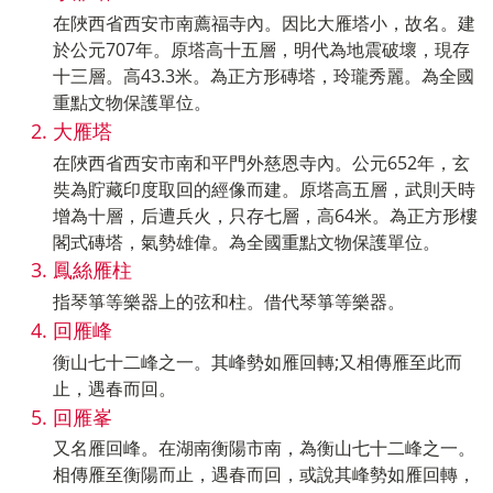
在陜西省西安市南薦福寺內。因比大雁塔小，故名。建
於公元707年。原塔高十五層，明代為地震破壞，現存
十三層。高43.3米。為正方形磚塔，玲瓏秀麗。為全國
重點文物保護單位。
大雁塔
在陜西省西安市南和平門外慈恩寺內。公元652年，玄
奘為貯藏印度取回的經像而建。原塔高五層，武則天時
增為十層，后遭兵火，只存七層，高64米。為正方形樓
閣式磚塔，氣勢雄偉。為全國重點文物保護單位。
鳳絲雁柱
指琴箏等樂器上的弦和柱。借代琴箏等樂器。
回雁峰
衡山七十二峰之一。其峰勢如雁回轉;又相傳雁至此而
止，遇春而回。
回雁峯
又名雁回峰。在湖南衡陽市南，為衡山七十二峰之一。
相傳雁至衡陽而止，遇春而回，或說其峰勢如雁回轉，