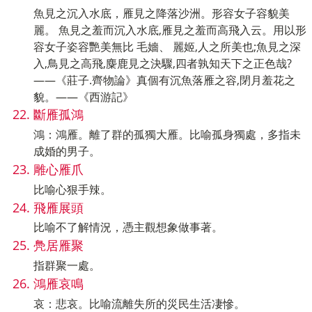
魚見之沉入水底，雁見之降落沙洲。形容女子容貌美
麗。 魚見之羞而沉入水底,雁見之羞而高飛入云。用以形
容女子姿容艷美無比 毛嬙、 麗姬,人之所美也;魚見之深
入,鳥見之高飛,麋鹿見之決驟,四者孰知天下之正色哉?
——《莊子.齊物論》真個有沉魚落雁之容,閉月羞花之
貌。——《西游記》
斷雁孤鴻
鴻：鴻雁。離了群的孤獨大雁。比喻孤身獨處，多指未
成婚的男子。
雕心雁爪
比喻心狠手辣。
飛雁展頭
比喻不了解情況，憑主觀想象做事著。
鳧居雁聚
指群聚一處。
鴻雁哀鳴
哀：悲哀。比喻流離失所的災民生活凄慘。