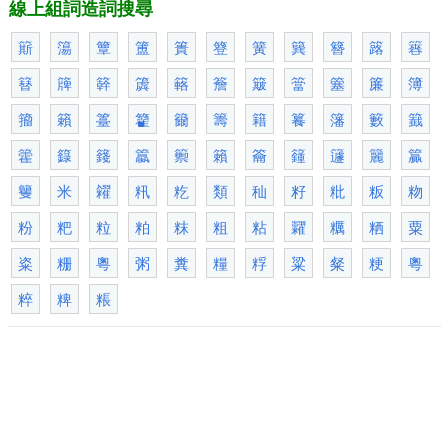
線上組詞造詞搜尋
簛
簜
簟
簠
簣
簦
簧
簨
簪
簬
簭
簮
簰
簳
簴
簵
簷
簸
簹
簺
簾
簿
籀
籟
籉
籊
籋
籌
籍
籑
籓
籔
籖
籗
籙
籛
籝
籞
籟
籥
籦
籧
籭
籯
籰
米
糴
籸
籺
類
秈
籽
粃
粄
粅
粉
粑
粒
粕
粖
粗
粘
糶
糲
粞
粟
粢
粣
粵
粥
糞
糧
粰
粱
粲
粳
粵
粹
粺
粻