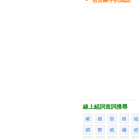
線上組詞造詞搜尋
瞅
瞇
瞉
瞋
瞌
瞤
瞥
瞧
矚
瞪