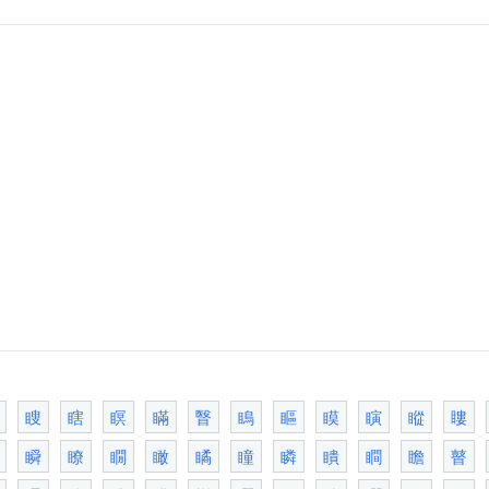
瞍
瞎
瞑
瞞
瞖
瞗
瞘
瞙
瞚
瞛
瞜
瞬
瞭
瞯
瞰
瞲
瞳
瞵
瞶
瞷
瞻
瞽