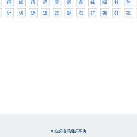
矐
矑
矒
矔
矕
矖
矗
矘
矙
矜
矝
矬
矮
矯
矰
矱
矲
石
矴
磯
矸
矹
©造詞搜尋組詞字典