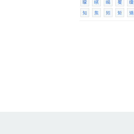
矇
矉
矊
矍
矎
知
矦
矧
矩
矯