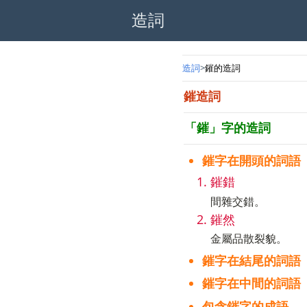
造詞
造詞
鏙的造詞
鏙造詞
「鏙」字的造詞
鏙字在開頭的詞語
鏙錯
間雜交錯。
鏙然
金屬品散裂貌。
鏙字在結尾的詞語
鏙字在中間的詞語
包含鏙字的成語