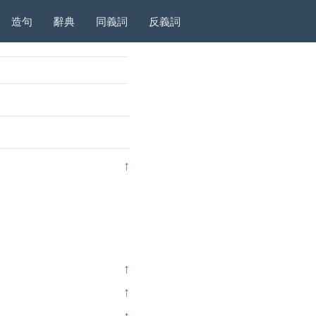
造句
辭典
同義詞
反義詞
↑
↑
↑
↑