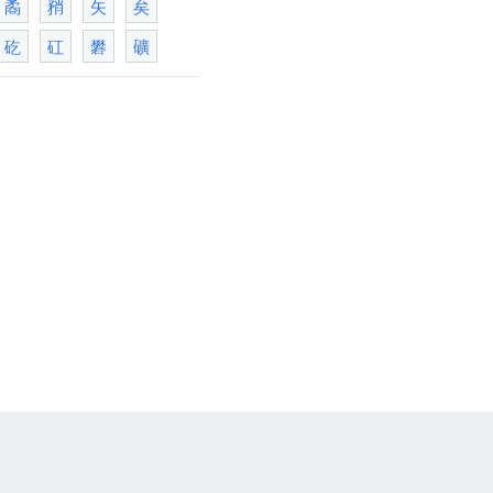
矞
矟
矢
矣
矻
矼
礬
礦