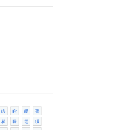
瞟
瞠
瞡
瞢
瞿
矂
矅
矆