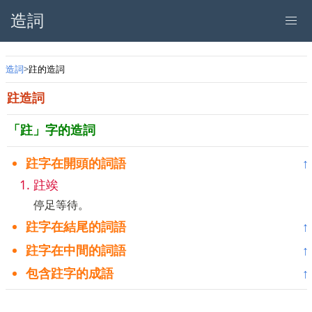
造詞
造詞
跓的造詞
跓造詞
「跓」字的造詞
跓字在開頭的詞語
↑
跓竢
停足等待。
跓字在結尾的詞語
↑
跓字在中間的詞語
↑
包含跓字的成語
↑