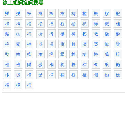
線上組詞造詞搜尋
樂
樊
樏
樐
樔
樕
樗
樘
樚
樛
樝
樟
樠
模
橫
樫
檣
櫻
樲
樳
樴
樵
樷
樹
樻
樼
樽
樾
樿
橀
橄
橇
橉
橏
橐
橑
橓
橘
橙
橚
橛
橜
橡
橤
櫫
橦
橧
橨
橪
橫
橭
櫥
櫓
櫞
橾
橿
檀
檃
檄
檇
檎
檐
檑
檖
檗
檛
檝
檞
檟
檠
檡
檢
檣
檥
檦
檧
檨
檁
檬
檮