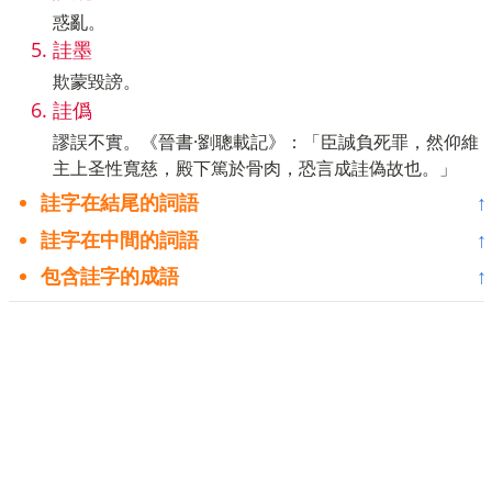
惑亂。
詿墨
欺蒙毀謗。
詿僞
謬誤不實。《晉書·劉聰載記》：「臣誠負死罪，然仰維
主上圣性寬慈，殿下篤於骨肉，恐言成詿偽故也。」
詿字在結尾的詞語
↑
詿字在中間的詞語
↑
包含詿字的成語
↑