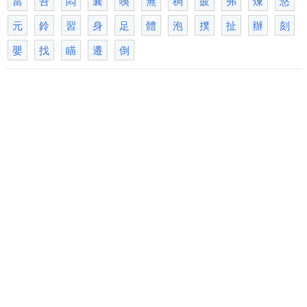
當
吾
悶
囊
咦
無
稠
疲
弗
煉
悠
元
鈴
習
身
足
體
泡
撲
扯
辦
刻
嬰
找
瞄
遷
倒