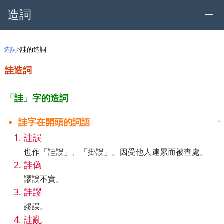
造詞
造詞
詿的造詞
詿造詞
「詿」字的造詞
詿字在開頭的詞語
↑
詿誤
也作「詿誤」、「掛誤」。因受他人連累而被查處。
詿偽
謬誤不實。
詿謬
謬誤。
詿亂