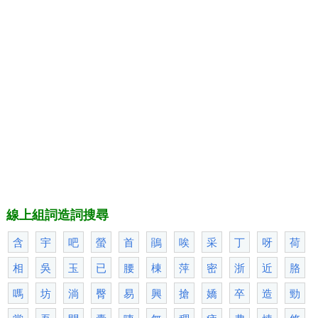
線上組詞造詞搜尋
含
宇
吧
螢
首
鵑
唉
采
丁
呀
荷
相
吳
玉
已
腰
棟
萍
密
浙
近
胳
嗎
坊
淌
臀
易
興
搶
嬌
卒
造
勁