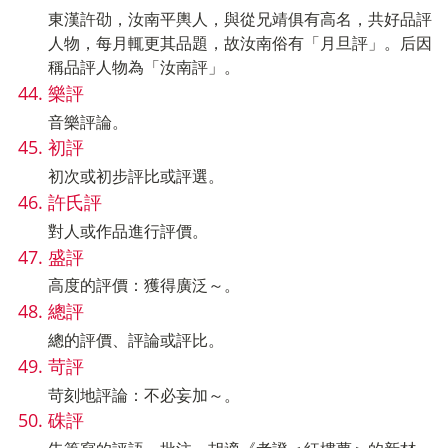
東漢許劭，汝南平輿人，與從兄靖俱有高名，共好品評
人物，每月輒更其品題，故汝南俗有「月旦評」。后因
稱品評人物為「汝南評」。
樂評
音樂評論。
初評
初次或初步評比或評選。
許氏評
對人或作品進行評價。
盛評
高度的評價：獲得廣泛～。
總評
總的評價、評論或評比。
苛評
苛刻地評論：不必妄加～。
硃評