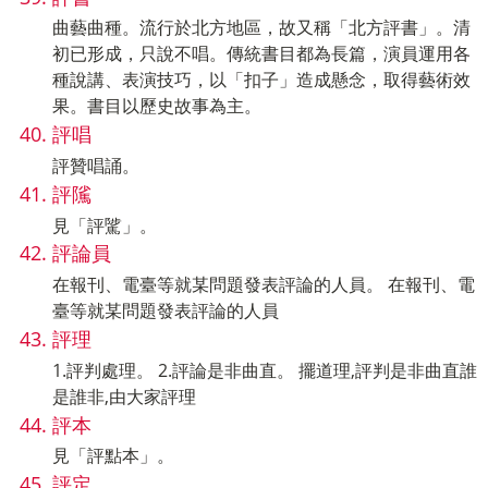
曲藝曲種。流行於北方地區，故又稱「北方評書」。清
初已形成，只說不唱。傳統書目都為長篇，演員運用各
種說講、表演技巧，以「扣子」造成懸念，取得藝術效
果。書目以歷史故事為主。
評唱
評贊唱誦。
評隲
見「評騭」。
評論員
在報刊、電臺等就某問題發表評論的人員。 在報刊、電
臺等就某問題發表評論的人員
評理
1.評判處理。 2.評論是非曲直。 擺道理,評判是非曲直誰
是誰非,由大家評理
評本
見「評點本」。
評定