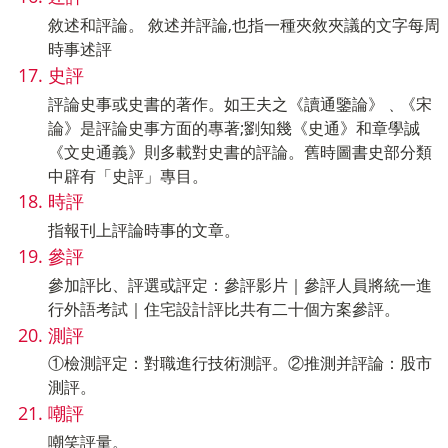
敘述和評論。 敘述并評論,也指一種夾敘夾議的文字每周
時事述評
史評
評論史事或史書的著作。如王夫之《讀通鑒論》﹑《宋
論》是評論史事方面的專著;劉知幾《史通》和章學誠
《文史通義》則多載對史書的評論。舊時圖書史部分類
中辟有「史評」專目。
時評
指報刊上評論時事的文章。
參評
參加評比、評選或評定：參評影片｜參評人員將統一進
行外語考試｜住宅設計評比共有二十個方案參評。
測評
①檢測評定：對職進行技術測評。②推測并評論：股市
測評。
嘲評
嘲笑評量。