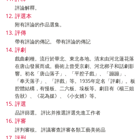
評論解釋。
評選本
附有評論的作品選集。
評傳
帶有評論的傳記。 帶有評論的傳記
評劇
戲曲劇種。流行於華北、東北各地。清末由河北蓮花落
在唐山發展而成。藝術上曾受京劇、河北梆子和話劇影
響。初名「唐山落子」、「平腔子戲」、「蹦蹦」、
「奉天落子」、「評戲」等。1935年定名「評劇」。板
腔體結構，有慢板、二六板、垛板等。劇目有《楊三姐
告狀》、《花為媒》、《小女婿》等。
評選
品評篩選。 評比并推選評選先進工作者
評審
評判審核。 評議審查評審各類工藝美術品
評刑