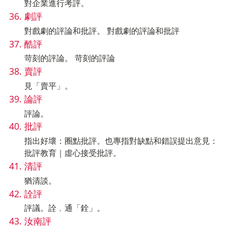
對企業進行考評。
劇評
對戲劇的評論和批評。 對戲劇的評論和批評
酷評
苛刻的評論。 苛刻的評論
賣評
見「賣平」。
論評
評論。
批評
指出好壞：圈點批評。也專指對缺點和錯誤提出意見：
批評教育｜虛心接受批評。
清評
猶清談。
詮評
評議。詮﹐通「銓」。
汝南評