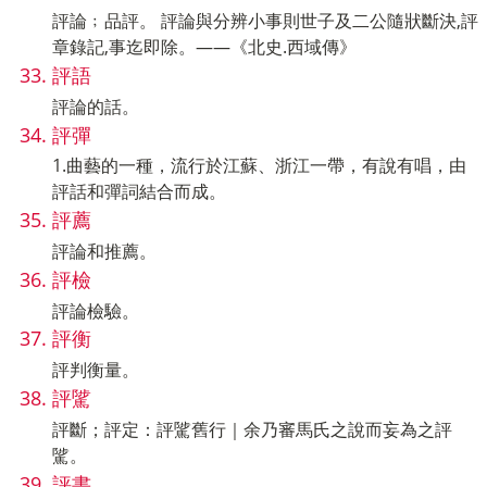
評論﹔品評。 評論與分辨小事則世子及二公隨狀斷決,評
章錄記,事迄即除。——《北史.西域傳》
評語
評論的話。
評彈
1.曲藝的一種，流行於江蘇、浙江一帶，有說有唱，由
評話和彈詞結合而成。
評薦
評論和推薦。
評檢
評論檢驗。
評衡
評判衡量。
評騭
評斷；評定：評騭舊行｜余乃審馬氏之說而妄為之評
騭。
評書