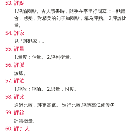
評點
1.評論圈點。古人讀書時﹐隨手在字里行間寫上一點體
會﹑感受﹐對精美的句子加圈點﹐稱為評點。 2.評論比
量。
評家
見「評點家」。
評量
1.量度﹔估量。 2.評判衡量。
評脈
診脈。
評泊
1.評說﹔評論。 2.思量﹐忖度。
評比
通過比較﹐評定高低。 進行比較,評議高低或優劣
評銓
評議衡量。
評判人