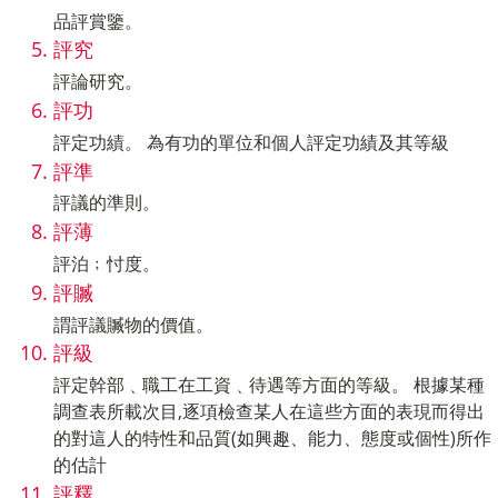
品評賞鑒。
評究
評論研究。
評功
評定功績。 為有功的單位和個人評定功績及其等級
評準
評議的準則。
評薄
評泊﹔忖度。
評贓
謂評議贓物的價值。
評級
評定幹部﹑職工在工資﹑待遇等方面的等級。 根據某種
調查表所載次目,逐項檢查某人在這些方面的表現而得出
的對這人的特性和品質(如興趣、能力、態度或個性)所作
的估計
評釋