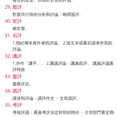
做官的聲望。亦指對官吏的評價。
股評
對股市行情的分析和評論：晚間股評。
宦評
猶官聲。
后評
1.指紀傳末尾作者的評論。 2.指文末或書后讀者所寫的
評論。
譏評
1.亦作「譏平」。 2.譏議評論﹔譏諷批評。 譏諷評議譏
評時政
鑒評
鑒察評定。
講評
講述和評論：講評作文 ㄧ文章講評。
考評
考核評議：通過考評決定幹部的聘任 ㄧ主管部門要定期