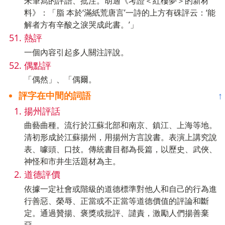
朱筆寫的評語、批注。胡適《考證＜紅樓夢＞的新材
料》：「脂 本於‘滿紙荒唐言’一詩的上方有硃評云：‘能
解者方有辛酸之淚哭成此書。’」
熱評
一個內容引起多人關注評說。
偶點評
「偶然」、「偶爾。
評字在中間的詞語
↑
揚州評話
曲藝曲種。流行於江蘇北部和南京、鎮江、上海等地。
清初形成於江蘇揚州，用揚州方言說書。表演上講究說
表、噱頭、口技。傳統書目都為長篇，以歷史、武俠、
神怪和市井生活題材為主。
道德評價
依據一定社會或階級的道德標準對他人和自己的行為進
行善惡、榮辱、正當或不正當等道德價值的評論和斷
定。通過贊揚、褒獎或批評、譴責，激勵人們揚善棄
惡。