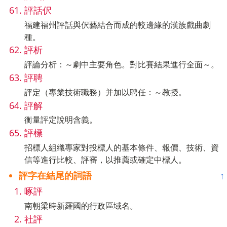
評話伬
福建福州評話與伬藝結合而成的較邊緣的漢族戲曲劇
種。
評析
評論分析：～劇中主要角色。對比賽結果進行全面～。
評聘
評定（專業技術職務）并加以聘任：～教授。
評解
衡量評定說明含義。
評標
招標人組織專家對投標人的基本條件、報價、技術、資
信等進行比較、評審，以推薦或確定中標人。
評字在結尾的詞語
↑
啄評
南朝梁時新羅國的行政區域名。
社評