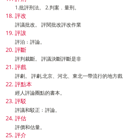
1.批評刑法。 2.判案﹐量刑。
評改
評議批改。 評閱批改評改作業
評詙
評泊﹔評論。
評斷
評判裁斷。 評議決斷評斷是非
評戲
評劇。 評劇,北京、河北、東北一帶流行的地方戲
評點本
經人評論圈點的書本。
評駁
評議和駁正﹔評論。
評估
評價和估量。
評介