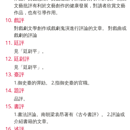
文藝批評有利於文藝創作的健康發展，對讀者欣賞文藝
作品，也有引導作用。
戲評
對戲劇文學創作或戲劇鬼演進行評論的文章。 對戲曲或
戲劇的評論
廷評
見「廷尉平」。
廷尉評
見「廷尉平」。
臺評
1.御史臺的彈劾。 2.指御史臺的官職。
題評
品評。
書評
1.書法評論。南朝梁袁昂著有《古今書評》。 2.評論或
介紹書籍的文章。
述評