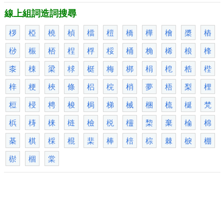
線上組詞造詞搜尋
桚
椏
橈
楨
檔
榿
橋
樺
檜
槳
樁
桫
桭
桮
桯
桴
桵
桶
桷
桸
桹
桻
桼
梀
梁
梂
梃
梅
梆
梋
梎
梏
梐
梓
梗
梜
條
梠
梡
梢
夢
梧
梨
梩
梪
梫
梬
梭
梮
梯
械
梱
梳
梴
梵
梹
梼
梾
梿
檢
棁
欞
棃
棄
棆
棉
棊
棋
棌
棍
棐
棒
棓
棕
棘
棙
棚
棜
棝
棠