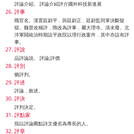
評論介紹。 評論介紹評介國外科技新進展
評事
職官名。漢置廷尉平﹐與廷尉正﹑廷尉監同掌決斷疑
獄。魏晉改稱評﹐隋改為評事﹐屬大理寺。清末廢。北
洋軍閥統治時期設平政院以理行政案件﹐其中亦設有評
事。
評說
品評論說。 評論;評價
評別
猶評判。
評述
評論﹑敘述。
評決
評判決定。
評點家
指以評論圈點詩文優劣為專長的人。
評章