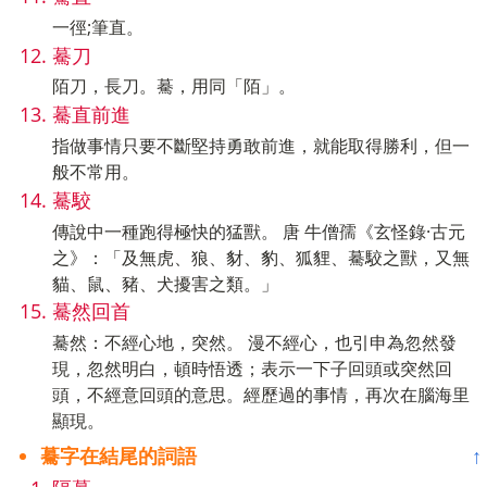
一徑;筆直。
驀刀
陌刀，長刀。驀，用同「陌」。
驀直前進
指做事情只要不斷堅持勇敢前進，就能取得勝利，但一
般不常用。
驀駮
傳說中一種跑得極快的猛獸。 唐 牛僧孺《玄怪錄·古元
之》：「及無虎、狼、豺、豹、狐貍、驀駮之獸，又無
貓、鼠、豬、犬擾害之類。」
驀然回首
驀然：不經心地，突然。 漫不經心，也引申為忽然發
現，忽然明白，頓時悟透；表示一下子回頭或突然回
頭，不經意回頭的意思。經歷過的事情，再次在腦海里
顯現。
驀字在結尾的詞語
↑