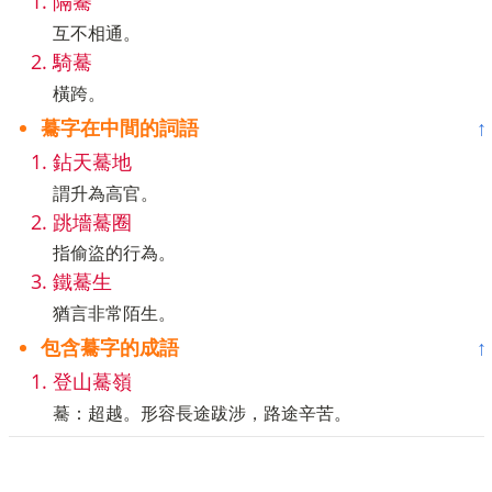
隔驀
互不相通。
騎驀
橫跨。
驀字在中間的詞語
↑
鉆天驀地
謂升為高官。
跳墻驀圈
指偷盜的行為。
鐵驀生
猶言非常陌生。
包含驀字的成語
↑
登山驀嶺
驀：超越。形容長途跋涉，路途辛苦。