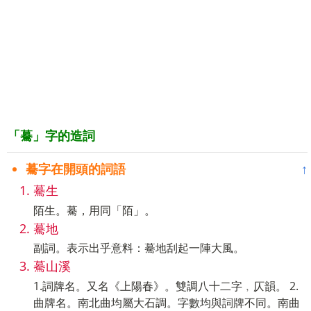
「驀」字的造詞
驀字在開頭的詞語
↑
驀生
陌生。驀，用同「陌」。
驀地
副詞。表示出乎意料：驀地刮起一陣大風。
驀山溪
1.詞牌名。又名《上陽春》。雙調八十二字﹐仄韻。 2.
曲牌名。南北曲均屬大石調。字數均與詞牌不同。南曲