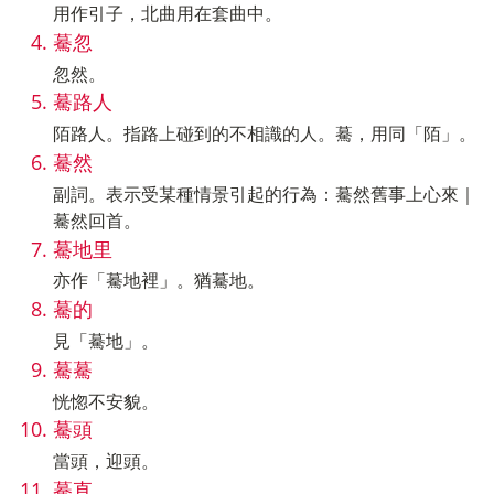
用作引子，北曲用在套曲中。
驀忽
忽然。
驀路人
陌路人。指路上碰到的不相識的人。驀，用同「陌」。
驀然
副詞。表示受某種情景引起的行為：驀然舊事上心來｜
驀然回首。
驀地里
亦作「驀地裡」。猶驀地。
驀的
見「驀地」。
驀驀
恍惚不安貌。
驀頭
當頭，迎頭。
驀直