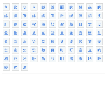
臯
皎
皏
皐
皚
皓
皕
皖
皙
皛
皜
皞
皟
皠
皡
皤
皥
皦
皧
皪
皭
皮
皯
皰
皺
皸
皴
皵
皶
皻
皿
盂
盅
盆
盈
盉
益
盋
盌
盍
盎
盞
鹽
監
盒
盔
蓋
盜
盤
盛
盝
盞
盟
盠
盡
盥
盦
盩
盬
盭
目
盯
盱
盲
直
盷
相
盹
盻
盼
盾
盿
眀
省
眂
眄
眅
眇
眈
眉