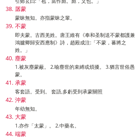
引鄭玄曰:「苞，當作彪。彪，文也。」
孱蒙
蒙昧無知。亦指蒙昧之輩。
不蒙
即夫蒙。古西羌姓。唐王維有《奉和圣制送不蒙都護兼
鴻臚卿歸安西應制》詩，趙殿成注:「不蒙，蕃將之
姓。」
塵蒙
1.被灰塵蒙蔽。 2.喻塵世的束縛或煩擾。 3.猶言世俗愚
蒙。
承蒙
客套語。受到。 套語,多虧受到承蒙關照
沖蒙
年幼無知。
大蒙
1.亦作「太蒙」。 2.中藥名。
端蒙