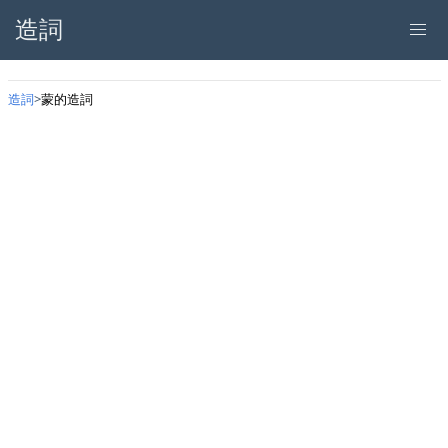
造詞
造詞
蒙的造詞