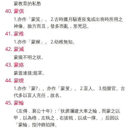
蒙教育的私塾
蒙倛
1.亦作「蒙箕」。 2.古時臘月驅逐疫鬼或出喪時所用之
神像。臉方而丑，發多而亂，形兇惡。
蒙稚
1.亦作「蒙穉」。 2.幼稚無知。
蒙滅
蒙朧不明之狀。
蒙絡
蒙蓋連接;籠罩。
蒙瞍
1.亦作「蒙?」。亦作「蒙叟」。 2.盲人。 3.指樂官。古
代多以盲人充任，故名。
蒙輪
《左傳．襄公十年》:「狄虒彌建大車之輪，而蒙之以
甲，以為櫓，左執之，右拔戟，以成一隊。」后因以
「蒙輪」指沖鋒陷陣。