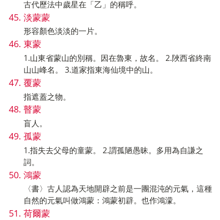
古代歷法中歲星在「乙」的稱呼。
淡蒙蒙
形容顏色淡淡的一片。
東蒙
1.山東省蒙山的別稱。因在魯東，故名。 2.陜西省終南
山山峰名。 3.道家指東海仙境中的山。
覆蒙
指遮蓋之物。
瞽蒙
盲人。
孤蒙
1.指失去父母的童蒙。 2.謂孤陋愚昧。多用為自謙之
詞。
鴻蒙
〈書〉古人認為天地開辟之前是一團混沌的元氣，這種
自然的元氣叫做鴻蒙：鴻蒙初辟。也作鴻濛。
荷爾蒙