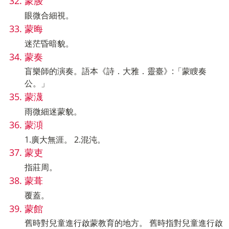
蒙脧
眼微合細視。
蒙晦
迷茫昏暗貌。
蒙奏
盲樂師的演奏。語本《詩．大雅．靈臺》:「蒙瞍奏
公。」
蒙瀎
雨微細迷蒙貌。
蒙澒
1.廣大無涯。 2.混沌。
蒙吏
指莊周。
蒙葺
覆蓋。
蒙館
舊時對兒童進行啟蒙教育的地方。 舊時指對兒童進行啟