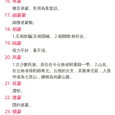
幸蒙
猶言承蒙。常用為客套語。
細蒙蒙
細微迷蒙貌。
相蒙
1.互相欺騙;互相隱瞞。 2.相關聯;相符合。
瞈蒙
視力不好﹐看不清。
烏蒙
1.古少數民族。居住在今云南省昭通縣一帶。 2.山名。
在云南省祿勸縣東北。云嶺的分支，其脈東北延，入貴
州省為七里山，總稱為烏蒙山脈。
蓊蒙
濃郁。
微蒙
隱約迷蒙。
猥蒙