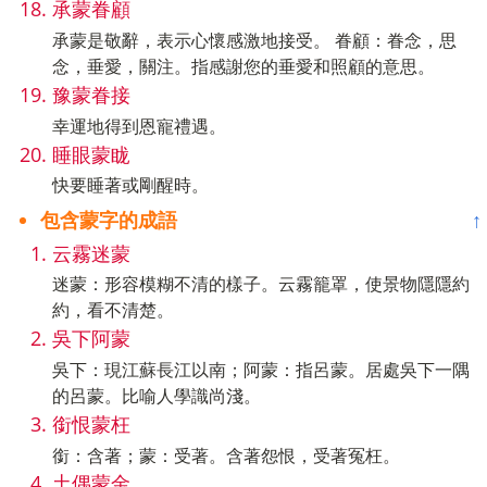
承蒙眷顧
承蒙是敬辭，表示心懷感激地接受。 眷顧：眷念，思
念，垂愛，關注。指感謝您的垂愛和照顧的意思。
豫蒙眷接
幸運地得到恩寵禮遇。
睡眼蒙眬
快要睡著或剛醒時。
包含蒙字的成語
↑
云霧迷蒙
迷蒙：形容模糊不清的樣子。云霧籠罩，使景物隱隱約
約，看不清楚。
吳下阿蒙
吳下：現江蘇長江以南；阿蒙：指呂蒙。居處吳下一隅
的呂蒙。比喻人學識尚淺。
銜恨蒙枉
銜：含著；蒙：受著。含著怨恨，受著冤枉。
土偶蒙金