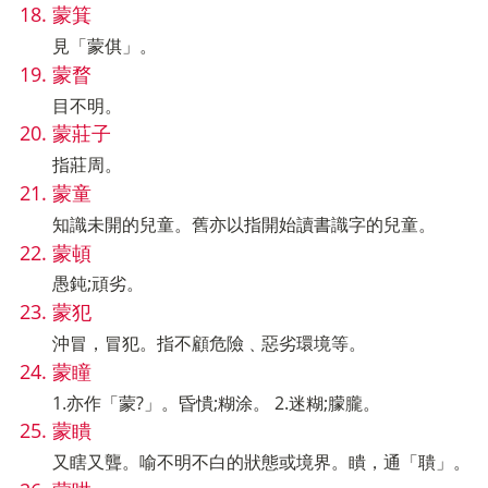
蒙箕
見「蒙倛」。
蒙瞀
目不明。
蒙莊子
指莊周。
蒙童
知識未開的兒童。舊亦以指開始讀書識字的兒童。
蒙頓
愚鈍;頑劣。
蒙犯
沖冒，冒犯。指不顧危險﹑惡劣環境等。
蒙瞳
1.亦作「蒙?」。昏憒;糊涂。 2.迷糊;朦朧。
蒙瞶
又瞎又聾。喻不明不白的狀態或境界。瞶，通「聵」。