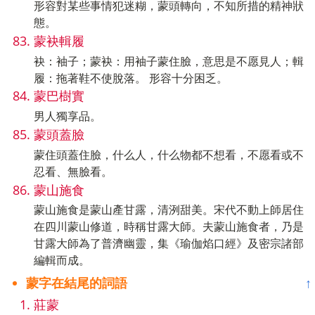
形容對某些事情犯迷糊，蒙頭轉向，不知所措的精神狀
態。
蒙袂輯履
袂：袖子；蒙袂：用袖子蒙住臉，意思是不愿見人；輯
履：拖著鞋不使脫落。 形容十分困乏。
蒙巴樹實
男人獨享品。
蒙頭蓋臉
蒙住頭蓋住臉，什么人，什么物都不想看，不愿看或不
忍看、無臉看。
蒙山施食
蒙山施食是蒙山產甘露，清洌甜美。宋代不動上師居住
在四川蒙山修道，時稱甘露大師。夫蒙山施食者，乃是
甘露大師為了普濟幽靈，集《瑜伽焰口經》及密宗諸部
編輯而成。
蒙字在結尾的詞語
↑
莊蒙