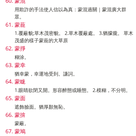
蒙混
用欺詐的手法使人信以為真：蒙混過關｜蒙混廣大群
眾。
蒙蘢
1.覆蔽貌;草木茂密貌。 2.草木覆蔽處。 3.猶朦朧。 草木
茂盛的樣子蒙蘢的大草原
蒙掙
糊涂。
蒙幸
猶幸蒙，幸運地受到。謙詞。
蒙眬
1.眼睛欲閉又開。形容醉態或睡態。 2.模糊，不分明。
蒙面
遮飾臉面。猶厚顏無恥。
蒙揜
蒙蔽。
蒙鳩