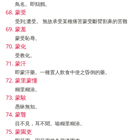
鳥名。即鷦鷯。
蒙受
受到;遭受。 無故承受某種痛苦蒙受斷臂割鼻的苦難
蒙羞
蒙受恥辱。
蒙化
受教化。
蒙汗
即蒙汗藥。一種置人飲食中使之昏倒的藥。
蒙里蒙懂
糊里糊涂。
蒙騃
愚昧無知。
蒙聾
目不見，耳不聞。喻糊里糊涂。
蒙園吏