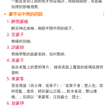
一般是形容江南的雨才用這個詞，雨絲很細密，有如霧
似煙的那種感覺。
蒙字在中間的詞語
↑
醉態蒙眬
醉后神志迷糊，兩眼半開半閉的樣子。
宜蒙子
黎檬的別稱。
訓蒙師
舊稱學塾的啟蒙老師。也叫塾師。
表蒙子
裝在表盤上的透明薄片。 鐘表表面上覆蓋的玻璃或透明
塑料
東蒙客
晉皇甫謐《高士傳．老萊子》:「老萊子者，楚人也。當
時世亂，逃世，耕於蒙山之陽……飲水食菽，墾山播
種。」后因以「東蒙客」泛指處士﹑隱士。
放蒙掙