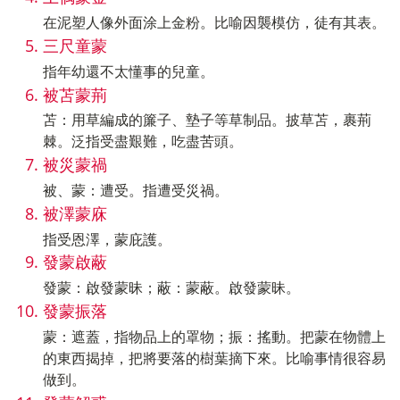
在泥塑人像外面涂上金粉。比喻因襲模仿，徒有其表。
三尺童蒙
指年幼還不太懂事的兒童。
被苫蒙荊
苫：用草編成的簾子、墊子等草制品。披草苫，裹荊
棘。泛指受盡艱難，吃盡苦頭。
被災蒙禍
被、蒙：遭受。指遭受災禍。
被澤蒙庥
指受恩澤，蒙庇護。
發蒙啟蔽
發蒙：啟發蒙昧；蔽：蒙蔽。啟發蒙昧。
發蒙振落
蒙：遮蓋，指物品上的罩物；振：搖動。把蒙在物體上
的東西揭掉，把將要落的樹葉摘下來。比喻事情很容易
做到。