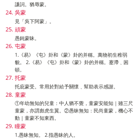
謙詞。猶辱蒙。
吳蒙
見「吳下阿蒙」。
頑蒙
愚鈍蒙昧。
屯蒙
1.《易》《屯》卦和《蒙》卦的并稱。萬物初生稚弱
貌。 2.《易》《屯》卦和《蒙》卦的并稱。蹇滯﹑困
頓。
托蒙
托庇蒙受。常用於對給予關懷﹑幫助表示感謝。
童蒙
①年幼無知的兒童：中人猶不覺，童蒙安能知｜雖三尺
童蒙，亦謂彪虎生翼。②愚昧無知：民尚童蒙，機心不
動｜童蒙不知東西。
瞳蒙
1.愚昧無知。 2.指愚昧的人。