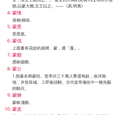
順,以蒙大難,文王以之。——《易.明夷》
蒙憧
迷糊;糊涂。
蒙恩
受恩惠。
蒙伐
上面畫有花紋的盾牌。蒙，通「厖」。
蒙鄙
愚昧鄙陋。
蒙公
1.指秦名將蒙恬。曾率兵三十萬人擊退匈奴，收河南
地，并筑長城。 2.即旄頭騎。古代皇帝儀仗中一種先驅
的騎兵。
蒙陋
蒙昧淺陋。
蒙皮