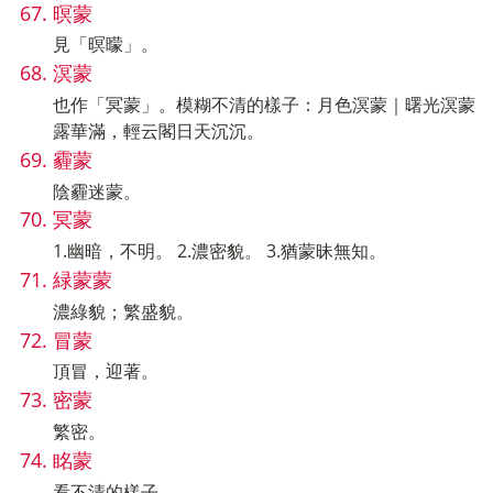
暝蒙
見「暝曚」。
溟蒙
也作「冥蒙」。模糊不清的樣子：月色溟蒙｜曙光溟蒙
露華滿，輕云閣日天沉沉。
霾蒙
陰霾迷蒙。
冥蒙
1.幽暗，不明。 2.濃密貌。 3.猶蒙昧無知。
緑蒙蒙
濃綠貌；繁盛貌。
冒蒙
頂冒，迎著。
密蒙
繁密。
眳蒙
看不清的樣子。