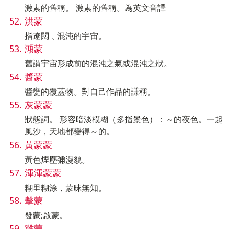
激素的舊稱。 激素的舊稱。為英文音譯
洪蒙
指遼闊﹑混沌的宇宙。
澒蒙
舊謂宇宙形成前的混沌之氣或混沌之狀。
醬蒙
醬甕的覆蓋物。對自己作品的謙稱。
灰蒙蒙
狀態詞。 形容暗淡模糊（多指景色）：～的夜色。一起
風沙，天地都變得～的。
黃蒙蒙
黃色煙塵彌漫貌。
渾渾蒙蒙
糊里糊涂，蒙昧無知。
擊蒙
發蒙;啟蒙。
雞蒙