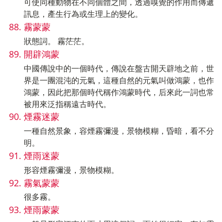
可使同種動物在不同個體之間，透過嗅覺的作用而傳遞
訊息，產生行為或生理上的變化。
霧蒙蒙
狀態詞。 霧茫茫。
開辟鴻蒙
中國傳說中的一個時代，傳說在盤古開天辟地之前，世
界是一團混沌的元氣，這種自然的元氣叫做鴻蒙，也作
鴻蒙，因此把那個時代稱作鴻蒙時代，后來此一詞也常
被用來泛指稱遠古時代。
煙霧迷蒙
一種自然景象，容煙霧彌漫，景物模糊，昏暗，看不分
明。
煙雨迷蒙
形容煙霧彌漫，景物模糊。
霧氣蒙蒙
很多霧。
煙雨蒙蒙