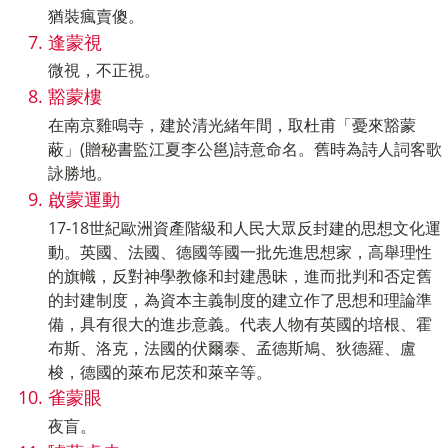
猶裝瘋賣傻。
逢蒙視
微視，不正視。
豁蒙樓
在南京雞鳴寺，建於清光緒年間，取杜甫「憂來豁蒙
蔽」(贈秘書監江夏李公邕)詩意命名。舊時為詩人詞客歌
詠勝地。
啟蒙運動
17-18世紀歐洲資產階級和人民大眾反封建的思想文化運
動。英國、法國、德國等國一批先進思想家，高舉理性
的旗幟，反對神學教條和封建愚昧，進而批判和否定舊
的封建制度，為資本主義制度的建立作了思想和理論準
備，具有很大的進步意義。代表人物有英國的培根、霍
布斯、洛克，法國的伏爾泰、孟德斯鳩、狄德羅、盧
梭，德國的萊布尼茨和萊辛等。
雀蒙眼
夜盲。