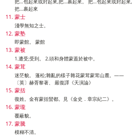
把…包起來或封起來,把…裹起來。 把…包起來或封起來,
把…裹起來
蒙士
淺學無知之士。
蒙塾
即蒙館。 蒙館
蒙被
1.遭受;受到。 2.頭和身體蒙蓋於被中。
蒙茸
迷茫貌。 蓬松;雜亂的樣子雜花蒙茸蒙茸山麓。——
〔英〕赫胥黎著、 嚴復譯《天演論》
蒙括
復姓。金有蒙括蠻都。見《金史．章宗紀二》。
蒙瓏
覆蔽貌。
蒙騰
模糊不清。