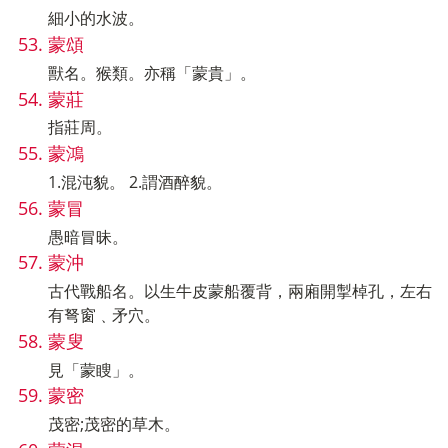
細小的水波。
蒙頌
獸名。猴類。亦稱「蒙貴」。
蒙莊
指莊周。
蒙鴻
1.混沌貌。 2.謂酒醉貌。
蒙冒
愚暗冒昧。
蒙沖
古代戰船名。以生牛皮蒙船覆背，兩廂開掣棹孔，左右
有弩窗﹑矛穴。
蒙叟
見「蒙瞍」。
蒙密
茂密;茂密的草木。