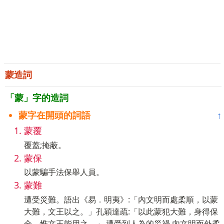
蒙造詞
「蒙」字的造詞
蒙字在開頭的詞語
↑
蒙覆
覆蓋;掩蔽。
蒙保
以蒙騙手法保舉人員。
蒙難
遭受災難。語出《易．明夷》:「內文明而處柔順，以蒙
大難，文王以之。」孔穎達疏:「以此蒙犯大難，身得保
全，惟文王能用之。」 遭受到人為的災禍 內文明而外柔