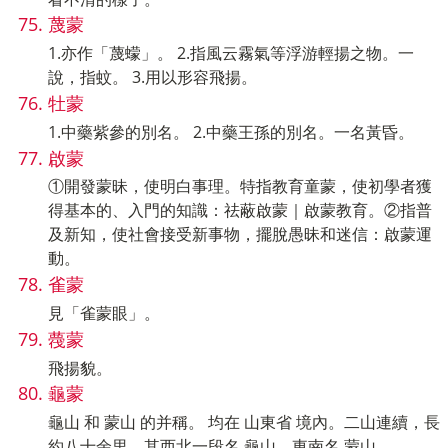
蔑蒙
1.亦作「蔑蠓」。 2.指風云霧氣等浮游輕揚之物。一
說，指蚊。 3.用以形容飛揚。
牡蒙
1.中藥紫參的別名。 2.中藥王孫的別名。一名黃昏。
啟蒙
①開發蒙昧，使明白事理。特指教育童蒙，使初學者獲
得基本的、入門的知識：祛蔽啟蒙｜啟蒙教育。②指普
及新知，使社會接受新事物，擺脫愚昧和迷信：啟蒙運
動。
雀蒙
見「雀蒙眼」。
薎蒙
飛揚貌。
龜蒙
龜山 和 蒙山 的并稱。 均在 山東省 境內。二山連續，長
約八十余里，其西北一段名 龜山，東南名 蒙山。