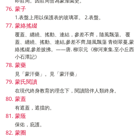
即莊周。因莊周曾為蒙漆園吏。
蒙子
1.表盤上用以保護表的玻璃罩。 2.表盤。
蒙絡搖綴
覆蓋、纏繞、搖動、連結，參差不齊，隨風飄蕩。 覆
蓋、纏繞、搖動、連結,參差不齊,隨風飄蕩 青樹翠蔓,蒙
絡搖綴,參差披拂。——唐. 柳宗元《柳河東集.至小丘西
小石潭記》
蒙藥
見「蒙汗藥」。見「蒙汗藥」
蒙氏閱讀
在現代終身教育的理念下，閱讀陪伴人類終身。
蒙蓋
有遮蓋，遮擋的。
蒙蔭
保佑，庇護。
蒙圈