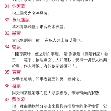
吳阿蒙
指三國吳之名將呂蒙。
蔥蘢迷蒙
草木青翠茂盛；形容樹木茂盛。
墨蒙
古代象刑的一種。 在犯人頭上蒙以黑巾。
啓蒙
1.開導蒙昧，使之明白事理。 清 劉獻廷《廣陽雜記》卷
三：「嗟乎，物理幽玄，人知淺眇，安得一切智人出興
於世，作大歸依，為我啟蒙發覆耶！」
表蒙
對手表玻璃，即手表鏡面的另一種叫法。
嚇蒙
因受到某種驚嚇而使人頭腦糊涂、暈頭轉向的狀態。
費落蒙
指一種由動物體分泌出來且具有揮發性的化學物質，它