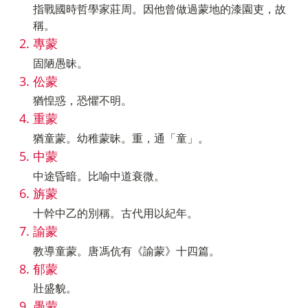
指戰國時哲學家莊周。因他曾做過蒙地的漆園吏，故
稱。
專蒙
固陋愚昧。
伀蒙
猶惶惑，恐懼不明。
重蒙
猶童蒙。幼稚蒙昧。重，通「童」。
中蒙
中途昏暗。比喻中道衰微。
旃蒙
十幹中乙的別稱。古代用以紀年。
諭蒙
教導童蒙。唐馮伉有《諭蒙》十四篇。
郁蒙
壯盛貌。
愚蒙