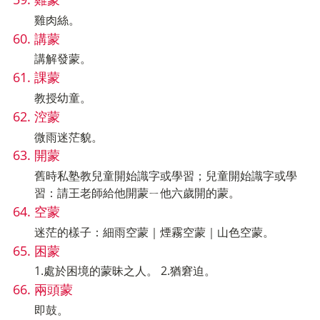
雞肉絲。
講蒙
講解發蒙。
課蒙
教授幼童。
涳蒙
微雨迷茫貌。
開蒙
舊時私塾教兒童開始識字或學習；兒童開始識字或學
習：請王老師給他開蒙ㄧ他六歲開的蒙。
空蒙
迷茫的樣子：細雨空蒙｜煙霧空蒙｜山色空蒙。
困蒙
1.處於困境的蒙昧之人。 2.猶窘迫。
兩頭蒙
即鼓。