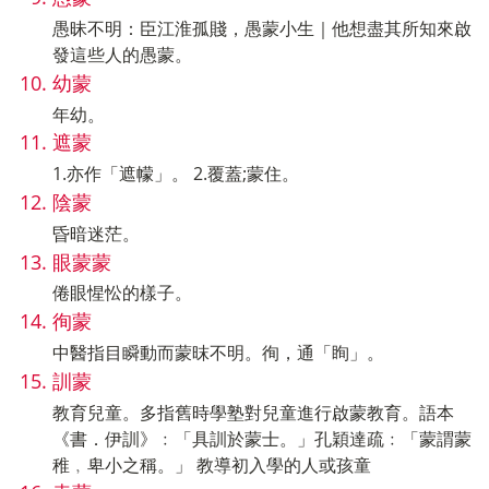
愚昧不明：臣江淮孤賤，愚蒙小生｜他想盡其所知來啟
發這些人的愚蒙。
幼蒙
年幼。
遮蒙
1.亦作「遮幪」。 2.覆蓋;蒙住。
陰蒙
昏暗迷茫。
眼蒙蒙
倦眼惺忪的樣子。
徇蒙
中醫指目瞬動而蒙昩不明。徇，通「眴」。
訓蒙
教育兒童。多指舊時學塾對兒童進行啟蒙教育。語本
《書．伊訓》﹕「具訓於蒙士。」孔穎達疏﹕「蒙謂蒙
稚﹐卑小之稱。」 教導初入學的人或孩童