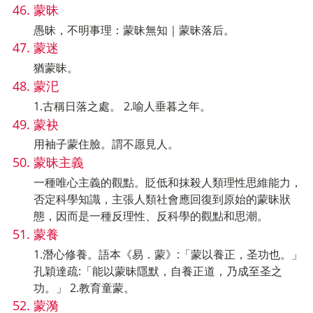
蒙昧
愚昧，不明事理：蒙昧無知｜蒙昧落后。
蒙迷
猶蒙昧。
蒙汜
1.古稱日落之處。 2.喻人垂暮之年。
蒙袂
用袖子蒙住臉。謂不愿見人。
蒙昧主義
一種唯心主義的觀點。貶低和抹殺人類理性思維能力，
否定科學知識，主張人類社會應回復到原始的蒙昧狀
態，因而是一種反理性、反科學的觀點和思潮。
蒙養
1.潛心修養。語本《易．蒙》:「蒙以養正，圣功也。」
孔穎達疏:「能以蒙昧隱默，自養正道，乃成至圣之
功。」 2.教育童蒙。
蒙漪