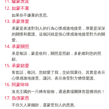
驢蒙虎皮
如蒙不棄
如果你不嫌棄的意思。
承蒙厚愛
承蒙是表達對別人的行為心懷感激地接受，厚愛是深深
的關懷和愛護。這個詞就是指心懷感激地接受對方的關
愛。
承蒙關照
承是敬語，蒙是收到，關照是照顧，多虧都到您的照
顧。
承蒙錯愛
客套話，敬詞。您錯愛了我，交給我重任。其實是表示
心懷感激地接受。謙詞。表示身受對方憐惜愛護。
阿蒙哞哞
洛克王國的一只稀有寵物，通過農場團隊答題獲得的！
負債蒙恩
不但欠人家錢財，還蒙受別人的恩惠。