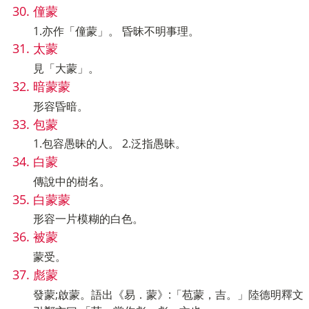
僮蒙
1.亦作「僮蒙」。 昏昧不明事理。
太蒙
見「大蒙」。
暗蒙蒙
形容昏暗。
包蒙
1.包容愚昧的人。 2.泛指愚昧。
白蒙
傳說中的樹名。
白蒙蒙
形容一片模糊的白色。
被蒙
蒙受。
彪蒙
發蒙;啟蒙。語出《易．蒙》:「苞蒙，吉。」陸德明釋文