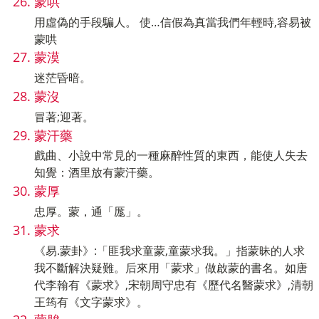
蒙哄
用虛偽的手段騙人。 使…信假為真當我們年輕時,容易被
蒙哄
蒙漠
迷茫昏暗。
蒙沒
冒著;迎著。
蒙汗藥
戲曲、小說中常見的一種麻醉性質的東西，能使人失去
知覺：酒里放有蒙汗藥。
蒙厚
忠厚。蒙，通「厖」。
蒙求
《易.蒙卦》:「匪我求童蒙,童蒙求我。」指蒙昧的人求
我不斷解決疑難。后來用「蒙求」做啟蒙的書名。如唐
代李翰有《蒙求》,宋朝周守忠有《歷代名醫蒙求》,清朝
王筠有《文字蒙求》。