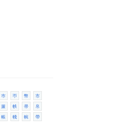
巿
帀
幣
市
簾
帙
帚
帛
帳
帴
帵
帶