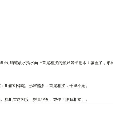
的船只 舳艫蔽水指水面上首尾相接的船只幾乎把水面覆蓋了，形
艫：船前刺棹處。形容船多，首尾相接，千里不絕。
頭。指船首尾相接，數量很多。亦作「舳艫相接」。