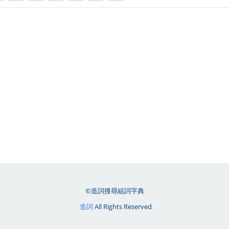
©造詞搜尋組詞字典
造詞
All Rights Reserved