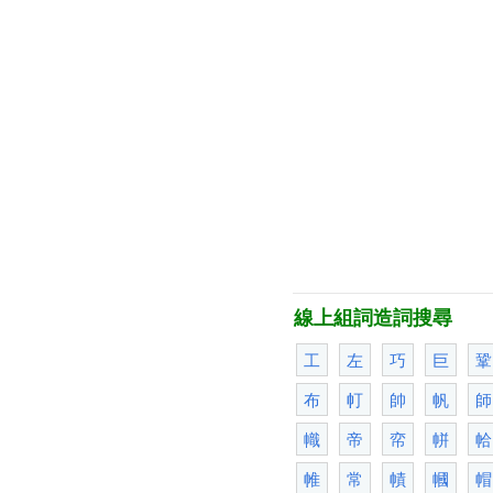
線上組詞造詞搜尋
工
左
巧
巨
鞏
布
帄
帥
帆
師
幟
帝
帟
帡
帢
帷
常
幘
幗
帽