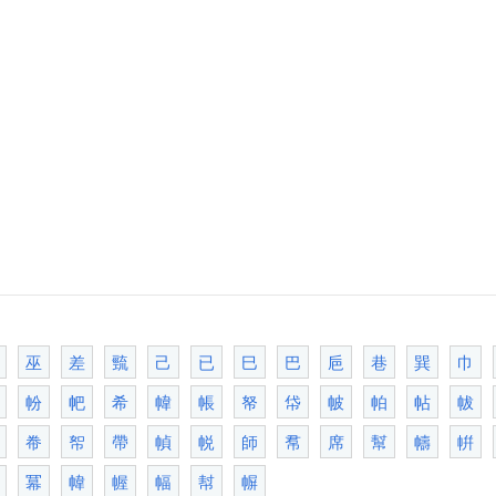
巫
差
巰
己
已
巳
巴
巵
巷
巽
巾
帉
帊
希
幃
帳
帑
帒
帔
帕
帖
帗
帣
帤
帶
幀
帨
師
帬
席
幫
幬
帲
冪
幃
幄
幅
幇
幈