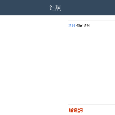
造詞
造詞
艫的造詞
艫造詞