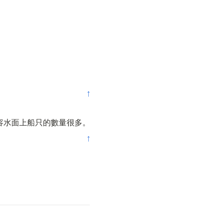
↑
容水面上船只的數量很多。
↑