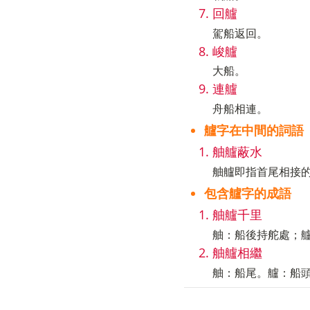
回艫
駕船返回。
峻艫
大船。
連艫
舟船相連。
艫字在中間的詞語
舳艫蔽水
舳艫即指首尾相接
包含艫字的成語
舳艫千里
舳：船後持舵處；
舳艫相繼
舳：船尾。艫：船