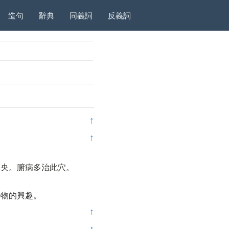
造句
辭典
同義詞
反義詞
↑
↑
中央。腑病多治此穴。
事物的興趣。
↑
↑