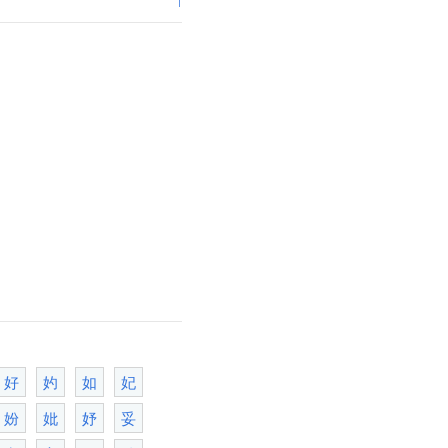
好
妁
如
妃
妢
妣
妤
妥