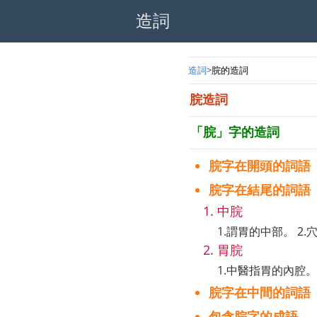
造詞
造詞
脘的造詞
脘造詞
「脘」字的造詞
脘字在開頭的詞語
脘字在結尾的詞語
中脘
1.謂胃的中部。 
胃脘
1.中醫指胃的內腔
脘字在中間的詞語
包含脘字的成語