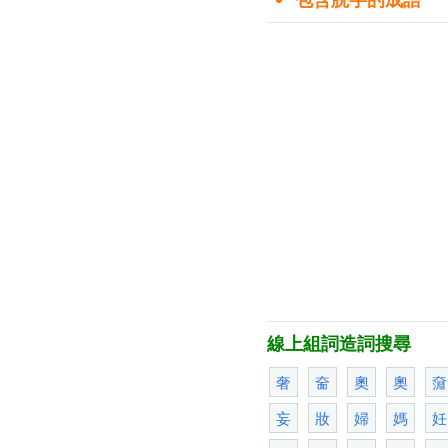
線上組詞造詞搜尋
奢
奤
奧
奧
奫
妄
妝
婦
媽
妊