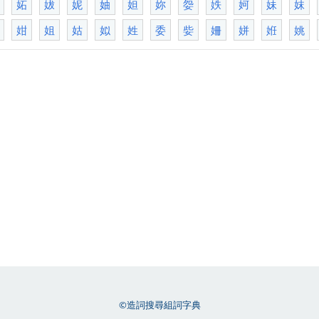
妬
妭
妮
妯
妲
妳
妴
妷
妸
妹
妺
姏
姐
姑
姒
姓
委
姕
姍
姘
姙
姚
©造詞搜尋組詞字典