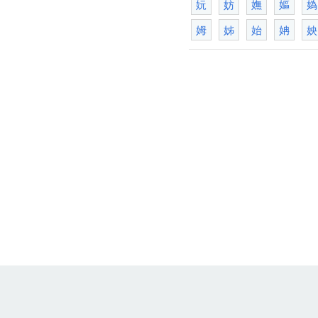
妧
妨
嫵
嫗
媯
姆
姊
始
姌
姎