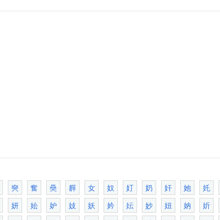
奭
奮
奰
奲
女
奴
奵
奶
奸
她
奼
妍
妐
妒
妓
妖
妗
妘
妙
妞
妠
妡