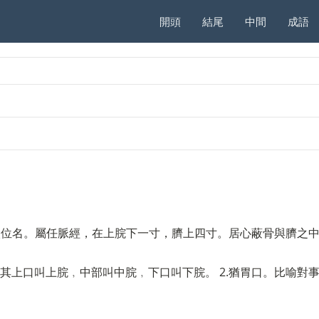
開頭
結尾
中間
成語
2.穴位名。屬任脈經，在上脘下一寸，臍上四寸。居心蔽骨與臍之
。其上口叫上脘﹐中部叫中脘﹐下口叫下脘。 2.猶胃口。比喻對