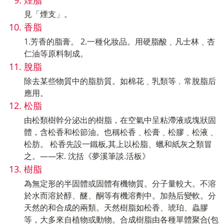
見「煙支」。
香脂
1.芳香的脂膏。 2.一種化妝品。用硬脂酸﹑凡士林﹑杏
仁油等原料制成。
脫脂
除去某些物質中的脂肪質。如棉花﹑乳類等﹐常脫脂后
應用。
松脂
由松類樹幹分泌出的樹脂，在空氣中呈粘滯液或塊狀固
體，含松香和松節油。也稱松香﹑松膏﹑松膠﹑松液﹑
松肪。 松香先設一鐵板,其上以松脂、蠟和紙灰之類冒
之。——宋. 沈括《夢溪筆談.活板》
樹脂
為無定形的半固體或固體有機物質。分子量較大。不溶
於水而溶於醇、醚、酮等有機溶劑中。加熱后變軟。分
天然的和合成的兩類。天然樹脂如松香、琥珀、蟲膠
等，大多來自植物或動物。合成樹脂由各種單體聚合(包