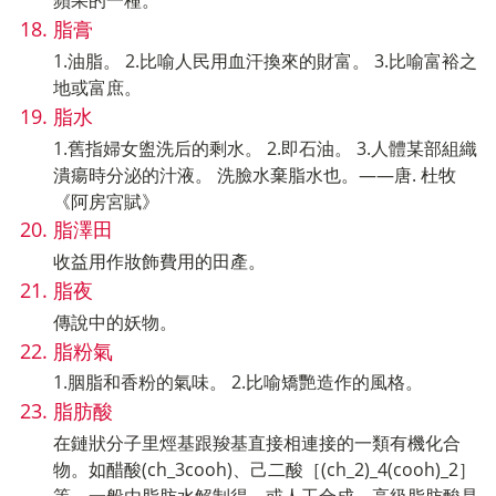
蘋果的一種。
脂膏
1.油脂。 2.比喻人民用血汗換來的財富。 3.比喻富裕之
地或富庶。
脂水
1.舊指婦女盥洗后的剩水。 2.即石油。 3.人體某部組織
潰瘍時分泌的汁液。 洗臉水棄脂水也。——唐. 杜牧
《阿房宮賦》
脂澤田
收益用作妝飾費用的田產。
脂夜
傳說中的妖物。
脂粉氣
1.胭脂和香粉的氣味。 2.比喻矯艷造作的風格。
脂肪酸
在鏈狀分子里烴基跟羧基直接相連接的一類有機化合
物。如醋酸(ch_3cooh)、己二酸［(ch_2)_4(cooh)_2］
等。一般由脂肪水解制得，或人工合成。高級脂肪酸是