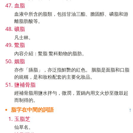
血脂
血液中所含的脂類，包括甘油三酯、膽固醇、磷脂和游
離脂肪酸等。
礦脂
凡士林。
鱉脂
內容介紹：鱉脂 鱉科動物的脂肪。
姻脂
亦作「臙脂」，亦泛指鮮艷的紅色。 胭脂是面脂和口脂
的統稱，是和妝粉配套的主要化妝品。
鹽補骨脂
經補骨脂用鹽水拌勻，微潤，置鍋內用文火炒至微鼓起
而制得的。
脂字在中間的詞語
↑
玉脂芝
仙草名。