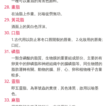
一種可以畫眉的青黑色顏料。
畫脂
在油脂上作畫。比喻徒勞無功。
黃花脂
酒面上的黃白色浮沫。
口脂
1.古代用以防止寒冬口唇開裂的唇膏。 2.化妝用的唇膏;
口紅。
磷脂
一類含磷酸的脂質。生物膜的重要組成部分。主要的有
卵黃中的卵磷脂和神經組織中的腦磷脂等。同生物體的
脂肪運轉有關。動物的腦、肝、心、卵和植物種子含量
較多。
靈脂
即五靈脂。為寒號蟲的糞便﹐其色漆黑﹐故用以喻墨
色。
麻脂