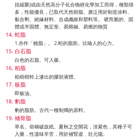
括縮聚)或由天然高分子化合物經化學加工而得，種類很
多，性能優良，已取代天然樹脂。廣泛用於制造涂料、
黏合劑、絕緣材料、合成纖維和塑料等。 硬而脆的、固
體或半固體、無定形、易熔融、易燃的物質
蛇脂
1.亦作「虵脂」。 2.蛇的脂肪。比喻人的心力。
白石脂
白色的石脂。可入藥。
柏脂
柏樹樹幹上滲出的膠狀液體。
板脂
即板油。
豹脂
豹的脂肪。古代一種制燭的原料。
補骨脂
草名。俗稱破故紙。夏秋之交開花，淡紫色，其種子可
入藥，性溫味辛苦，用於補腎虛﹑壯元陽。