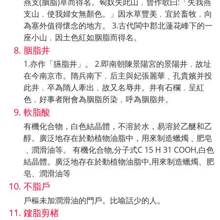
燕支(胭脂)草而得名。匈奴失此山﹐曾作歌曰:「失我燕
支山﹐使我婦女無顏色。」因水草豐美﹐宜於畜牧﹐向
為塞外值得懷念的地方。 3.古代閩中郡北蓮花峰下的一
座小山﹐因土色紅如胭脂而得名。
胭脂井
1.亦作「臙脂井」。 2.即南朝陳景陽宮的景陽井﹐故址
在今南京市。隋兵南下﹐后主與妃張麗華﹑孔貴嬪并投
此井﹐卒為隋人牽出﹐故又名辱井。井有石欄﹐呈紅
色﹐好事者附會為胭脂所染﹐呼為胭脂井。
軟脂酸
有機化合物，白色結晶體，不溶於水，易溶於乙醚和乙
醇。廣泛地存在於動植物油脂中，用來制造蠟燭﹑肥皂
﹑潤滑油等。 有機化合物,分子式C 15 H 31 COOH,白色
結晶體。廣泛地存在於動植物油脂中,用來制造蠟燭、肥
皂、潤滑油等
不脂戶
戶樞未加潤滑油的門戶。比喻話少的人。
鏤脂剪楮