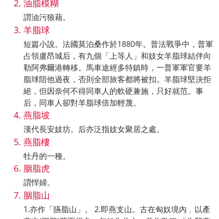
油脂模糊
謂油污狼藉。
羊脂球
短篇小說。法國莫泊桑作於1880年。普法戰爭中，普軍
占領盧昂城后，有九個「上等人」和妓女羊脂球結伴向
勒阿弗爾港轉移。馬車途經多特鎮時，一普軍軍官要羊
脂球陪他過夜，否則全部旅客都將被扣。羊脂球堅決拒
絕，但因奈何不得同車人的軟硬兼施，只好就范。事
后，同車人卻對羊脂球倍加輕蔑。
燕脂坡
漢代長安妓坊。后亦泛指妓女聚居之處。
燕脂樓
牡丹的一種。
胭脂虎
謂悍婦。
胭脂山
1.亦作「臙脂山」。 2.即燕支山。古在匈奴境內﹐以產