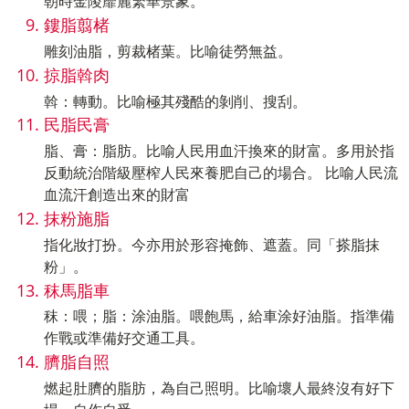
朝時金陵靡麗繁華景象。
鏤脂翦楮
雕刻油脂，剪裁楮葉。比喻徒勞無益。
掠脂斡肉
斡：轉動。比喻極其殘酷的剝削、搜刮。
民脂民膏
脂、膏：脂肪。比喻人民用血汗換來的財富。多用於指
反動統治階級壓榨人民來養肥自己的場合。 比喻人民流
血流汗創造出來的財富
抹粉施脂
指化妝打扮。今亦用於形容掩飾、遮蓋。同「搽脂抹
粉」。
秣馬脂車
秣：喂；脂：涂油脂。喂飽馬，給車涂好油脂。指準備
作戰或準備好交通工具。
臍脂自照
燃起肚臍的脂肪，為自己照明。比喻壞人最終沒有好下