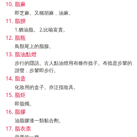
脂麻
即芝麻。又稱胡麻﹑油麻。
脂腴
1.猶油脂。 2.比喻富貴。
脂瓶
鳥類尾上的脂腺。
脂油點燈
步行的隱語。古人點油燈用布條作捻子。布捻是步輦的
諧聲﹐步輦即步行。
脂盝
化妝用的盒子。亦泛指妝具。
脂炬
即脂燭。
脂膠
油脂膠漆一類黏合劑。
脂衣柰