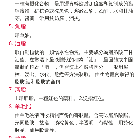
一種有機化合物。是用瀝青幹餾后加硫酸和氨制成的黏
稠液體。紅棕色或棕黑色，溶於乙醚﹑乙醇﹑水和甘油
等。醫藥上常用於防腐﹑消炎。
魚脂
即魚油。
油脂
取自動植物的一類憎水性物質。主要成分為脂肪酸三甘
油酯。在常溫下呈液體狀的稱為「油」，呈固體或半固
體狀的稱為「脂」，但習慣上不嚴格區分。一般用壓
榨、浸出、水代、熬煮等方法制取。 由生物體內取得的
脂肪;油和脂肪的合稱
燕脂
1.即胭脂。一種紅色的顏料。 2.泛指紅色。
羊毛脂
由羊毛洗液回收精制而得的膏狀體。含高碳脂肪酸酯。
形同脂肪，故名。淡棕黃色，半透明，有黏性。用於化
妝品、藥用軟膏等。
煙脂