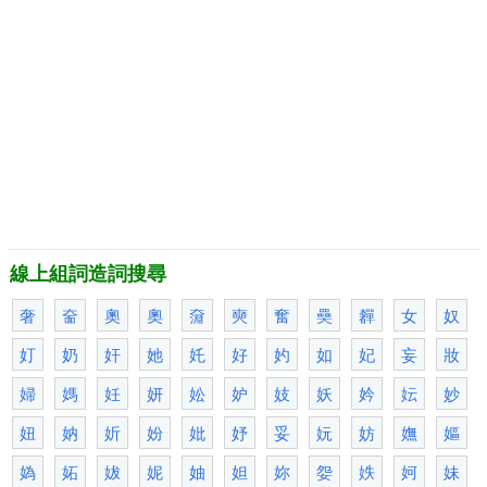
線上組詞造詞搜尋
奢
奤
奧
奧
奫
奭
奮
奰
奲
女
奴
奵
奶
奸
她
奼
好
妁
如
妃
妄
妝
婦
媽
妊
妍
妐
妒
妓
妖
妗
妘
妙
妞
妠
妡
妢
妣
妤
妥
妧
妨
嫵
嫗
媯
妬
妭
妮
妯
妲
妳
妴
妷
妸
妹