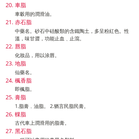
車脂
車轂用的潤滑油。
赤石脂
中藥名。砂石中硅酸類的含鐵陶土，多呈粉紅色。性
溫，味甘澀，功能止血﹑止瀉。
唇脂
化妝品，用以涂唇。
地脂
仙藥名。
楓香脂
即楓脂。
膏脂
1.脂膏﹐油脂。 2.猶言民脂民膏。
輠脂
古代車上潤滑用的脂膏。
黑石脂