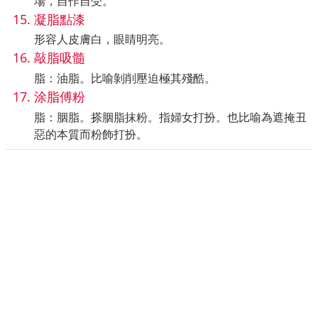
場，自作自受。
凝脂點漆
形容人皮膚白，眼睛明亮。
敲脂吸髓
脂：油脂。比喻剝削壓迫極其殘酷。
涂脂傅粉
脂：胭脂。搽胭脂抹粉。指婦女打扮。也比喻為遮掩丑
惡的本質而粉飾打扮。