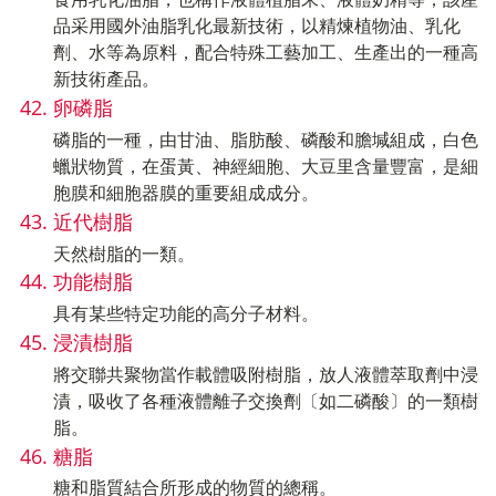
品采用國外油脂乳化最新技術，以精煉植物油、乳化
劑、水等為原料，配合特殊工藝加工、生產出的一種高
新技術產品。
卵磷脂
磷脂的一種，由甘油、脂肪酸、磷酸和膽堿組成，白色
蠟狀物質，在蛋黃、神經細胞、大豆里含量豐富，是細
胞膜和細胞器膜的重要組成成分。
近代樹脂
天然樹脂的一類。
功能樹脂
具有某些特定功能的高分子材料。
浸漬樹脂
將交聯共聚物當作載體吸附樹脂，放人液體萃取劑中浸
漬，吸收了各種液體離子交換劑〔如二磷酸〕的一類樹
脂。
糖脂
糖和脂質結合所形成的物質的總稱。