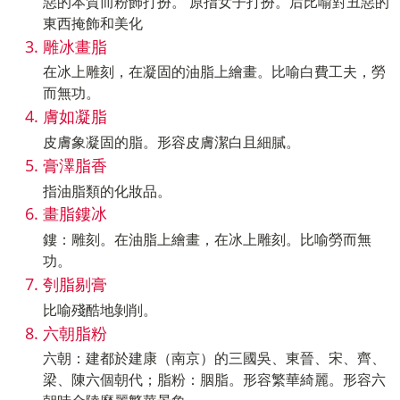
惡的本質而粉飾打扮。 原指女子打扮。后比喻對丑惡的
東西掩飾和美化
雕冰畫脂
在冰上雕刻，在凝固的油脂上繪畫。比喻白費工夫，勞
而無功。
膚如凝脂
皮膚象凝固的脂。形容皮膚潔白且細膩。
膏澤脂香
指油脂類的化妝品。
畫脂鏤冰
鏤：雕刻。在油脂上繪畫，在冰上雕刻。比喻勞而無
功。
刳脂剔膏
比喻殘酷地剝削。
六朝脂粉
六朝：建都於建康（南京）的三國吳、東晉、宋、齊、
梁、陳六個朝代；脂粉：胭脂。形容繁華綺麗。形容六