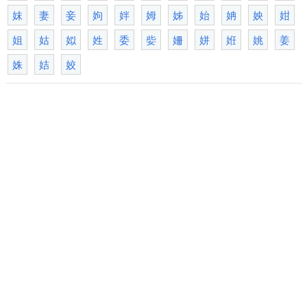
妺
妻
妾
姁
姅
姆
姊
始
姌
姎
姏
姐
姑
姒
姓
委
姕
姍
姘
姙
姚
姜
姝
姞
姣