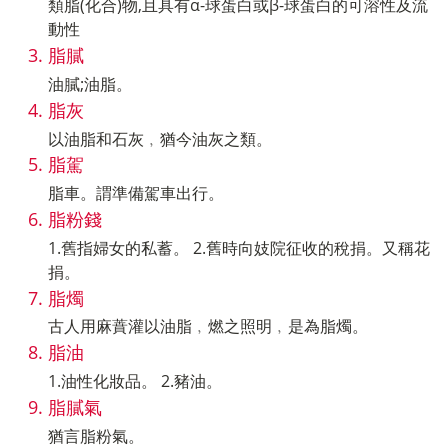
類脂(化合)物,且具有α-球蛋白或β-球蛋白的可溶性及流
動性
脂膩
油膩;油脂。
脂灰
以油脂和石灰﹐猶今油灰之類。
脂駕
脂車。謂準備駕車出行。
脂粉錢
1.舊指婦女的私蓄。 2.舊時向妓院征收的稅捐。又稱花
捐。
脂燭
古人用麻蕡灌以油脂﹐燃之照明﹐是為脂燭。
脂油
1.油性化妝品。 2.豬油。
脂膩氣
猶言脂粉氣。