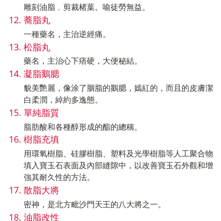
雕刻油脂﹐剪裁楮葉。喻徒勞無益。
蕎脂丸
一種藥名，主治逆經痛。
松脂丸
藥名，主治心下痞硬，大便秘結。
凝脂鵝腮
貌美艷麗，像涂了胭脂的鵝腮，嫣紅的，而且的皮膚潔
白柔潤，綽約多逸態。
單純脂質
脂肪酸和各種醇形成的酯的總稱。
樹脂充填
用環氧樹脂、硅膠樹脂、塑料及光學樹脂等人工聚合物
填入寶玉石表面及內部縫隙中，以改善寶玉石外觀和增
強其耐久性的方法。
散脂大將
密神，是北方毗沙門天王的八大將之一。
油脂改性