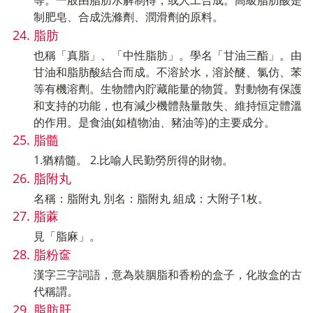
制肥皂、合成洗滌劑、潤滑劑的原料。
脂肪
也稱「真脂」、「中性脂肪」。學名「甘油三酯」。由
甘油和脂肪酸結合而成。不溶於水，溶於醚、氯仿、苯
等有機溶劑。生物體內貯藏能量的物質。對動物有保護
和支持的功能，也有減少機體熱量散失、維持恒定體溫
的作用。是食油(如植物油、豬油等)的主要成分。
脂髓
1.猶精髓。 2.比喻人民勤勞所得的財物。
脂附丸
名稱：脂附丸 別名：脂附丸 組成：大附子1枚。
脂蔴
見「脂麻」。
脂粉奩
漢字三字詞語，意為裝胭脂和香粉的盒子，化妝盒的古
代稱謂。
脂肪肝