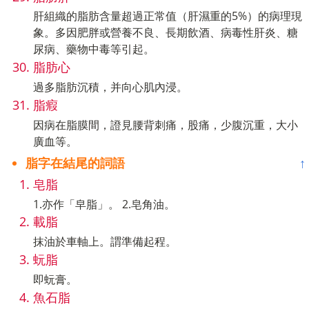
肝組織的脂肪含量超過正常值（肝濕重的5%）的病理現
象。多因肥胖或營養不良、長期飲酒、病毒性肝炎、糖
尿病、藥物中毒等引起。
脂肪心
過多脂肪沉積，并向心肌內浸。
脂瘕
因病在脂膜間，證見腰背刺痛，股痛，少腹沉重，大小
廣血等。
脂字在結尾的詞語
↑
皂脂
1.亦作「皁脂」。 2.皂角油。
載脂
抹油於車軸上。謂準備起程。
蚖脂
即蚖膏。
魚石脂