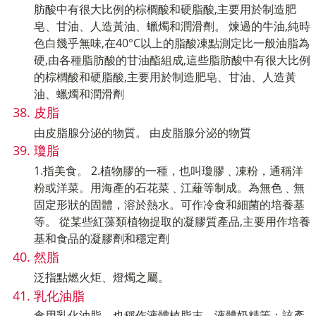
肪酸中有很大比例的棕櫚酸和硬脂酸,主要用於制造肥
皂、甘油、人造黃油、蠟燭和潤滑劑。 煉過的牛油,純時
色白幾乎無味,在40°C以上的脂酸凍點測定比一般油脂為
硬,由各種脂肪酸的甘油酯組成,這些脂肪酸中有很大比例
的棕櫚酸和硬脂酸,主要用於制造肥皂、甘油、人造黃
油、蠟燭和潤滑劑
皮脂
由皮脂腺分泌的物質。 由皮脂腺分泌的物質
瓊脂
1.指美食。 2.植物膠的一種，也叫瓊膠﹑凍粉，通稱洋
粉或洋菜。用海產的石花菜﹑江蘺等制成。為無色﹑無
固定形狀的固體，溶於熱水。可作冷食和細菌的培養基
等。 從某些紅藻類植物提取的凝膠質產品,主要用作培養
基和食品的凝膠劑和穩定劑
然脂
泛指點燃火炬、燈燭之屬。
乳化油脂
食用乳化油脂，也稱作液體植脂末、液體奶精等；該產