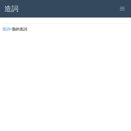
造詞
造詞
脂的造詞