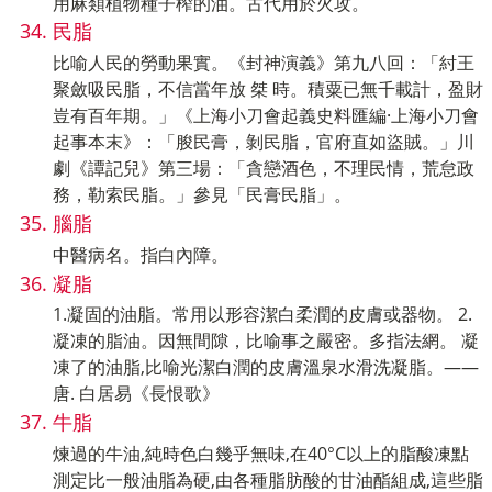
用麻類植物種子榨的油。古代用於火攻。
民脂
比喻人民的勞動果實。《封神演義》第九八回：「紂王
聚斂吸民脂，不信當年放 桀 時。積粟已無千載計，盈財
豈有百年期。」《上海小刀會起義史料匯編·上海小刀會
起事本末》：「朘民膏，剝民脂，官府直如盜賊。」川
劇《譚記兒》第三場：「貪戀酒色，不理民情，荒怠政
務，勒索民脂。」參見「民膏民脂」。
腦脂
中醫病名。指白內障。
凝脂
1.凝固的油脂。常用以形容潔白柔潤的皮膚或器物。 2.
凝凍的脂油。因無間隙，比喻事之嚴密。多指法網。 凝
凍了的油脂,比喻光潔白潤的皮膚溫泉水滑洗凝脂。——
唐. 白居易《長恨歌》
牛脂
煉過的牛油,純時色白幾乎無味,在40°C以上的脂酸凍點
測定比一般油脂為硬,由各種脂肪酸的甘油酯組成,這些脂