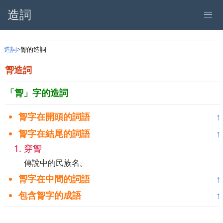
造詞
造詞
胷的造詞
胷造詞
「胷」字的造詞
胷字在開頭的詞語
↑
胷字在結尾的詞語
↑
穿胷
傳說中的民族名。
胷字在中間的詞語
↑
包含胷字的成語
↑