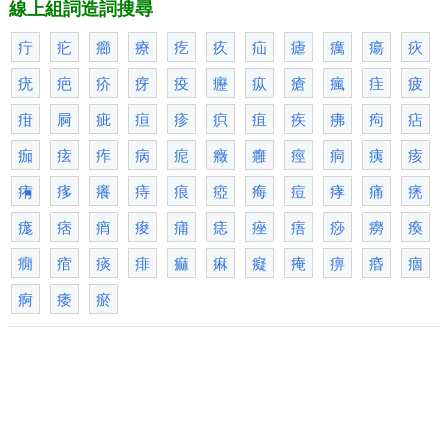
線上組詞造詞搜尋
疔
疕
癤
療
疙
疚
疝
瘧
癘
瘍
疢
疣
疤
疥
疨
疫
癧
疭
瘡
瘋
疰
疲
疳
屙
疵
疸
疹
疻
疽
疾
疿
痀
痁
痂
痃
痄
病
痆
癥
癰
痙
痌
痍
痎
痏
痑
癢
痔
痕
瘂
痗
痘
痚
痛
痜
痝
痞
痟
痠
痡
痣
痤
痦
痧
癆
瘓
癇
痯
痰
痱
痲
痳
癡
痷
痹
痻
痼
痾
痿
瘀