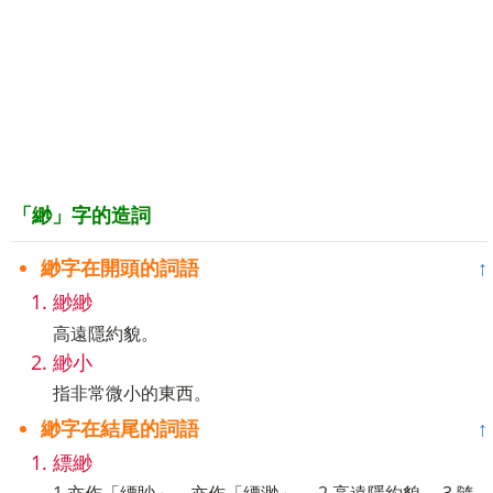
「緲」字的造詞
緲字在開頭的詞語
↑
緲緲
高遠隱約貌。
緲小
指非常微小的東西。
緲字在結尾的詞語
↑
縹緲