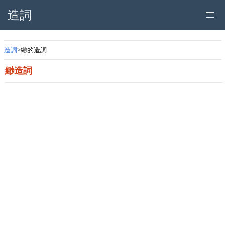
造詞
造詞
緲的造詞
緲造詞