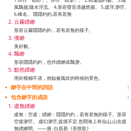
1.亦作「縹眇」。亦作「縹渺」。 2.高遠隱約貌。 3.隨
風飄揚;隨水浮流。 4.形容聲音清越悠揚。 5.虛浮;渺茫。
6.峰名。 隱隱約約,若有若無
云霧縹緲
形容云霧隱隱約約，若有若無的樣子。
偠緲
美好貌。
飄緲
形容隱隱約約，也作縹緲或飄渺。
黯然縹緲
用於模糊不清，例如被風吹的時候的景色。
緲字在中間的詞語
↑
包含緲字的成語
↑
虛無縹緲
虛無：空虛；縹緲：隱隱約約，若有若無的樣子。形容
空虛渺茫。 虛幻渺茫,捉摸不定 忽聞海上有仙山,山在虛
無縹緲間。——唐. 白居易《長恨歌》