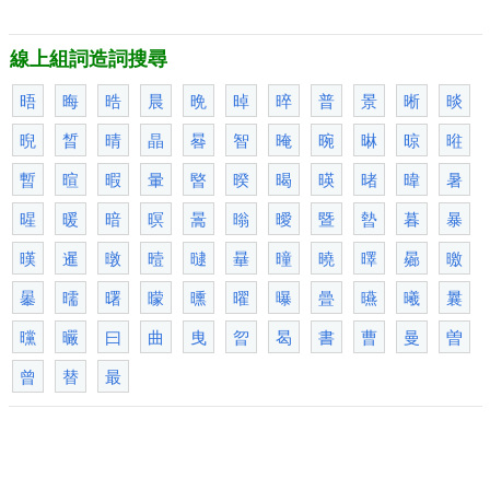
線上組詞造詞搜尋
晤
晦
晧
晨
晩
晫
晬
普
景
晰
晱
晲
晳
晴
晶
晷
智
晻
晼
晽
晾
暀
暫
暄
暇
暈
暋
暌
暍
暎
暏
暐
暑
暒
暖
暗
暝
暠
暡
曖
暨
暬
暮
暴
暵
暹
暾
曀
曃
曅
曈
曉
曎
曏
曒
曓
曘
曙
曚
曛
曜
曝
曡
曣
曦
曩
曭
曮
曰
曲
曳
曶
曷
書
曹
曼
曽
曾
替
最