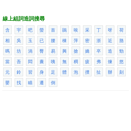
線上組詞造詞搜尋
含
宇
吧
螢
首
鵑
唉
采
丁
呀
荷
相
吳
玉
已
腰
棟
萍
密
浙
近
胳
嗎
坊
淌
臀
易
興
搶
嬌
卒
造
勁
當
吾
悶
囊
咦
無
稠
疲
弗
煉
悠
元
鈴
習
身
足
體
泡
撲
扯
辦
刻
嬰
找
瞄
遷
倒