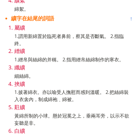
纊絮
綿絮。
纊字在結尾的詞語
↑
屬纊
1.謂用新綿置於臨死者鼻前，察其是否斷氣。 2.指臨
終。
繒纊
1.繒帛與絲綿的并稱。 2.指用繒帛絲綿制作的寒衣。
纖纊
細絲綿。
挾纊
1.披著綿衣。亦以喻受人撫慰而感到溫暖。 2.把絲綿裝
入衣衾內，制成綿袍﹑綿被。
黈纊
黃綿所制的小球。懸於冠冕之上，垂兩耳旁，以示不欲
妄聽是非。
白纊