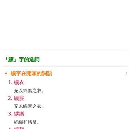
「纊」字的造詞
纊字在開頭的詞語
↑
纊衣
充以綿絮之衣。
纊服
充以綿絮之衣。
纊繒
絲綿和繒帛。