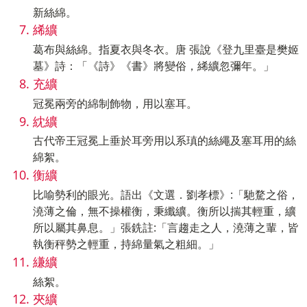
新絲綿。
絺纊
葛布與絲綿。指夏衣與冬衣。唐 張說《登九里臺是樊姬
墓》詩：「《詩》《書》將變俗，絺纊忽彌年。」
充纊
冠冕兩旁的綿制飾物，用以塞耳。
紞纊
古代帝王冠冕上垂於耳旁用以系瑱的絲繩及塞耳用的絲
綿絮。
衡纊
比喻勢利的眼光。語出《文選．劉孝標》:「馳騖之俗，
澆薄之倫，無不操權衡，秉纖纊。衡所以揣其輕重，纊
所以屬其鼻息。」張銑註:「言趨走之人，澆薄之輩，皆
執衡秤勢之輕重，持綿量氣之粗細。」
縑纊
絲絮。
夾纊