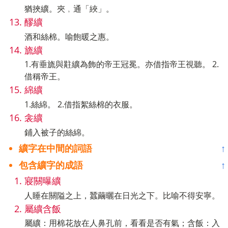
猶挾纊。夾﹐通「綊」。
醪纊
酒和絲棉。喻飽暖之惠。
旒纊
1.有垂旒與黈纊為飾的帝王冠冕。亦借指帝王視聽。 2.
借稱帝王。
綿纊
1.絲綿。 2.借指絮絲棉的衣服。
衾纊
鋪入被子的絲綿。
纊字在中間的詞語
↑
包含纊字的成語
↑
寢關曝纊
人睡在關隘之上，蠶繭曬在日光之下。比喻不得安寧。
屬纊含飯
屬纊：用棉花放在人鼻孔前，看看是否有氣；含飯：入