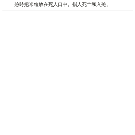
殮時把米粒放在死人口中。指人死亡和入殮。