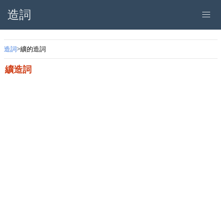
造詞
造詞
纊的造詞
纊造詞