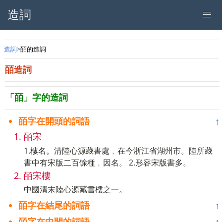
造詞
造詞
皕的造詞
皕造詞
「皕」字的造詞
皕字在開頭的詞語
↑
皕宋
1.樓名。清陸心源藏書處﹐在今浙江省湖州市。陸所藏
書中有宋版二百馀種﹐因名。 2.形容宋版書多。
皕宋樓
中國清末陸心源藏書樓之一。
皕字在結尾的詞語
↑
皕字在中間的詞語
↑