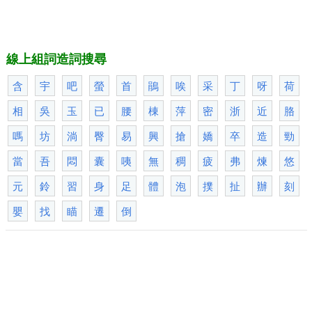
線上組詞造詞搜尋
含
宇
吧
螢
首
鵑
唉
采
丁
呀
荷
相
吳
玉
已
腰
棟
萍
密
浙
近
胳
嗎
坊
淌
臀
易
興
搶
嬌
卒
造
勁
當
吾
悶
囊
咦
無
稠
疲
弗
煉
悠
元
鈴
習
身
足
體
泡
撲
扯
辦
刻
嬰
找
瞄
遷
倒