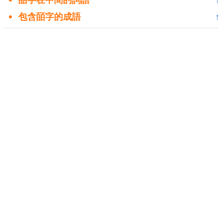
包含皕字的成語
↑