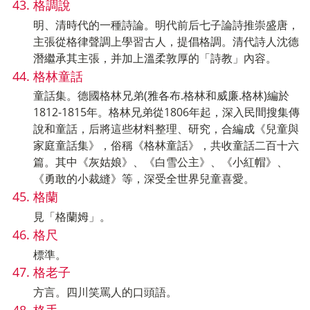
格調說
明、清時代的一種詩論。明代前后七子論詩推崇盛唐，
主張從格律聲調上學習古人，提倡格調。清代詩人沈德
潛繼承其主張，并加上溫柔敦厚的「詩教」內容。
格林童話
童話集。德國格林兄弟(雅各布.格林和威廉.格林)編於
1812-1815年。格林兄弟從1806年起，深入民間搜集傳
說和童話，后將這些材料整理、研究，合編成《兒童與
家庭童話集》，俗稱《格林童話》，共收童話二百十六
篇。其中《灰姑娘》、《白雪公主》、《小紅帽》、
《勇敢的小裁縫》等，深受全世界兒童喜愛。
格蘭
見「格蘭姆」。
格尺
標準。
格老子
方言。四川笑罵人的口頭語。
格手