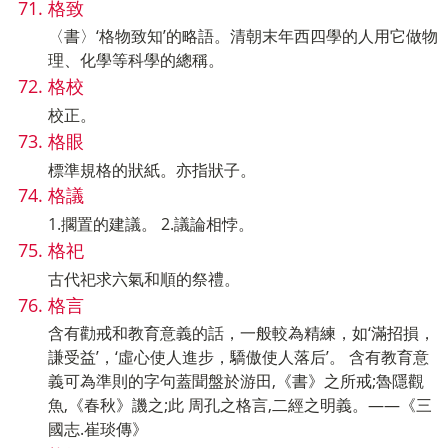
格致
〈書〉‘格物致知’的略語。清朝末年西四學的人用它做物
理、化學等科學的總稱。
格校
校正。
格眼
標準規格的狀紙。亦指狀子。
格議
1.擱置的建議。 2.議論相悖。
格祀
古代祀求六氣和順的祭禮。
格言
含有勸戒和教育意義的話，一般較為精練，如‘滿招損，
謙受益’，‘虛心使人進步，驕傲使人落后’。 含有教育意
義可為準則的字句蓋聞盤於游田,《書》之所戒;魯隱觀
魚,《春秋》譏之;此 周孔之格言,二經之明義。——《三
國志.崔琰傳》