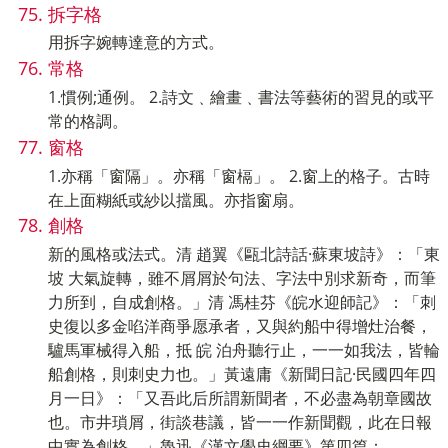
拆字格
用拆字婉轉達意的方式。
常格
1.慣例;通例。 2.詩文﹑繪畫﹑書法等藝術的習見的或平
常的格調。
窗格
1.亦稱「窗隔」。亦稱「窗槅」。 2.窗上的格子。古時
在上面糊紙或紗以擋風。亦指窗扇。
創格
新的風格或法式。清 趙翼《甌北詩話·蘇東坡詩》：「東
坡 大氣旋轉，雖不屑屑於句法、字法中別求新奇，而筆
力所到，自成創格。」清 馮桂芬《皖水迎師記》：「刺
史復以多金啗洋商爭愿承者，又與約船中得增灶治餐，
驢馬軍械得入船，抵 皖 泊舟聽行止，一一如我法，皆輪
船創格，則刺史力也。」黃遠庸《新聞日記·民國四年四
月一日》：「又吾此后所謂新聞者，不必盡為朝章國故
也。市井瑣屑，街談巷議，皆一一作新聞觀，此在日報
中實為創格。」魯迅《漢文學史綱要》第四篇：