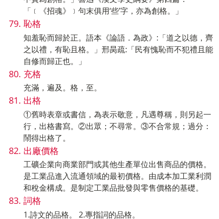
「﹝《招魂》﹞句末俱用‘些’字，亦為創格。」
恥格
知羞恥而歸於正。語本《論語．為政》:「道之以德，齊
之以禮，有恥且格。」邢昺疏:「民有愧恥而不犯禮且能
自修而歸正也。」
充格
充滿，遍及。格，至。
出格
①舊時表章或書信，為表示敬意，凡遇尊稱，則另起一
行，出格書寫。②出眾；不尋常。③不合常規；過分：
鬧得出格了。
出廠價格
工礦企業向商業部門或其他生產單位出售商品的價格。
是工業品進入流通領域的最初價格。由成本加工業利潤
和稅金構成。是制定工業品批發與零售價格的基礎。
詞格
1.詩文的品格。 2.專指詞的品格。