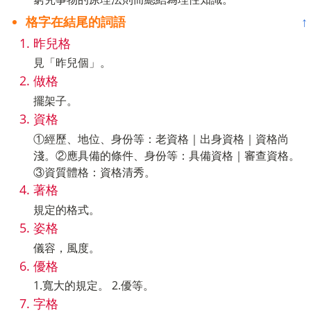
格字在結尾的詞語
↑
昨兒格
見「昨兒個」。
做格
擺架子。
資格
①經歷、地位、身份等：老資格｜出身資格｜資格尚
淺。②應具備的條件、身份等：具備資格｜審查資格。
③資質體格：資格清秀。
著格
規定的格式。
姿格
儀容，風度。
優格
1.寬大的規定。 2.優等。
字格