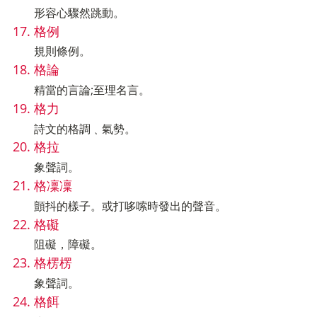
形容心驟然跳動。
格例
規則條例。
格論
精當的言論;至理名言。
格力
詩文的格調﹑氣勢。
格拉
象聲詞。
格凜凜
顫抖的樣子。或打哆嗦時發出的聲音。
格礙
阻礙，障礙。
格楞楞
象聲詞。
格餌