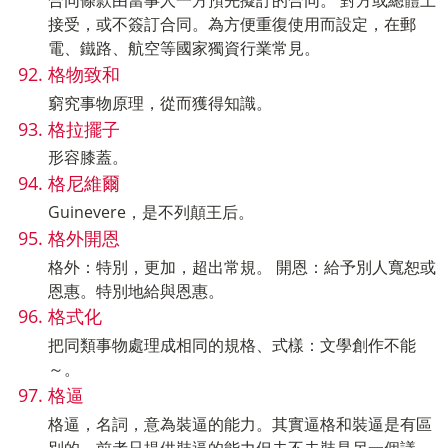
合同條款由當事人一方預先擬訂的合同。 對方或總體上
接受，或不簽訂合同。為方便重復使用而設定，在郵
電、鐵路、航空等國家獨資行業常見。
格物致和
窮究事物原理，從而獲得知識。
格拉擺子
形容膝蓋。
格尼維爾
Guinevere，是不列顛王后。
格外開恩
格外：特別，更加，超出常規。 開恩：給予別人寬恕或
恩惠。特別地給與恩惠。
格式化
把同類事物處理成相同的規格、式樣：文學創作不能
～。
格逼
格逼，名詞，意為裝逼的能力。其實逼格和裝逼是有區
別的，前者只提供裝逼的能力但去不去裝是另一個議