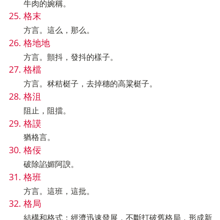
牛肉的婉稱。
格末
方言。這么，那么。
格地地
方言。顫抖，發抖的樣子。
格檔
方言。秫秸梃子，去掉穗的高粱梃子。
格沮
阻止，阻擋。
格謨
猶格言。
格佞
破除諂媚阿諛。
格班
方言。這班，這批。
格局
結構和格式：經濟迅速發展，不斷打破舊格局，形成新