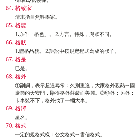
格致家
清末指自然科學家。
格澀
1.亦作「格色」。 2.方言。特殊，與眾不同。
格狀
1.體格品貌。 2.訴訟中按規定程式寫成的狀子。
格是
已是。
格外
①副詞，表示超過尋常：久別重逢，大家格外親熱ㄧ國
慶節的天安門，顯得格外莊嚴而美麗。②額外；另外：
卡車裝不下，格外找了一輛大車。
格澤
星名。
格式
一定的規格式樣：公文格式ㄧ書信格式。