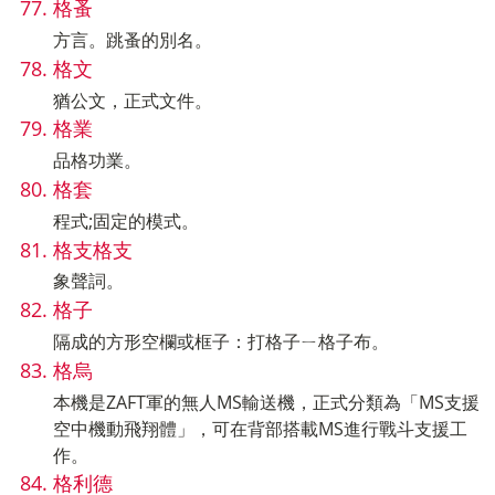
格蚤
方言。跳蚤的別名。
格文
猶公文，正式文件。
格業
品格功業。
格套
程式;固定的模式。
格支格支
象聲詞。
格子
隔成的方形空欄或框子：打格子ㄧ格子布。
格烏
本機是ZAFT軍的無人MS輸送機，正式分類為「MS支援
空中機動飛翔體」，可在背部搭載MS進行戰斗支援工
作。
格利德