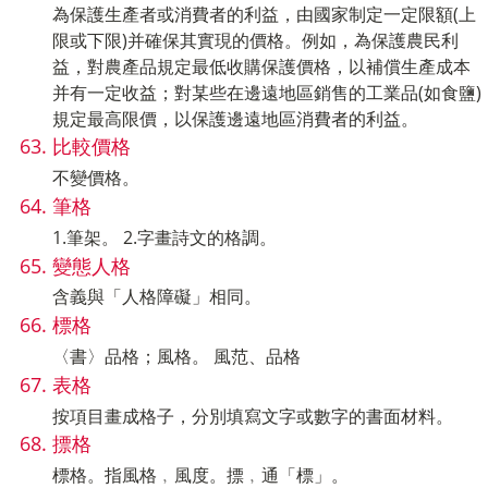
為保護生產者或消費者的利益，由國家制定一定限額(上
限或下限)并確保其實現的價格。例如，為保護農民利
益，對農產品規定最低收購保護價格，以補償生產成本
并有一定收益；對某些在邊遠地區銷售的工業品(如食鹽)
規定最高限價，以保護邊遠地區消費者的利益。
比較價格
不變價格。
筆格
1.筆架。 2.字畫詩文的格調。
變態人格
含義與「人格障礙」相同。
標格
〈書〉品格；風格。 風范、品格
表格
按項目畫成格子，分別填寫文字或數字的書面材料。
摽格
標格。指風格﹐風度。摽﹐通「標」。