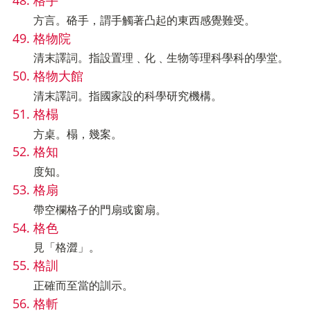
方言。硌手，謂手觸著凸起的東西感覺難受。
格物院
清末譯詞。指設置理﹑化﹑生物等理科學科的學堂。
格物大館
清末譯詞。指國家設的科學研究機構。
格榻
方桌。榻，幾案。
格知
度知。
格扇
帶空欄格子的門扇或窗扇。
格色
見「格澀」。
格訓
正確而至當的訓示。
格斬