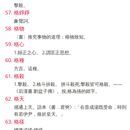
擊殺。
格錚錚
象聲詞。
格物
〈書〉推究事物的道理：格物致知。
格心
1.歸正之心。 2.謂匡正思想。
格種
方言。這種。
格殺
1.擊殺。 2.格斗拚殺。 拼斗殺死;擊殺皆可格殺。——
《后漢書.劉盆子傳》。按,格為挌的錯字。
格天
感通上天。語本《書．君奭》:「在昔成湯既受命，時則
有若伊尹，格於皇天。」
格樣
標準式樣;模樣。