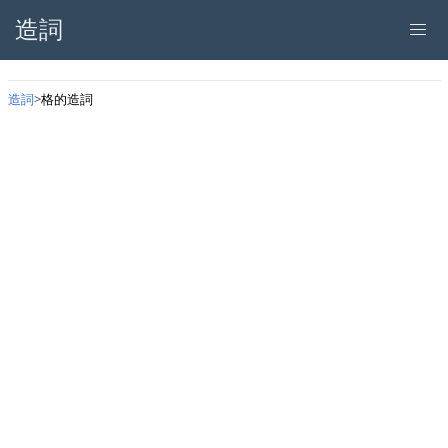
造詞
造詞
格的造詞