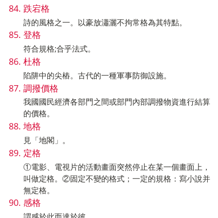
跌宕格
詩的風格之一。以豪放瀟灑不拘常格為其特點。
登格
符合規格;合乎法式。
杜格
陷阱中的尖樁。古代的一種軍事防御設施。
調撥價格
我國國民經濟各部門之間或部門內部調撥物資進行結算
的價格。
地格
見「地閣」。
定格
①電影、電視片的活動畫面突然停止在某一個畫面上，
叫做定格。②固定不變的格式；一定的規格：寫小說并
無定格。
感格
謂感於此而達於彼。