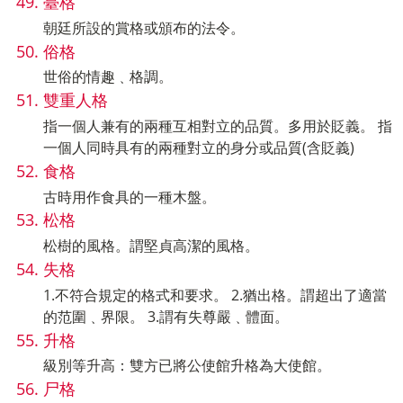
臺格
朝廷所設的賞格或頒布的法令。
俗格
世俗的情趣﹑格調。
雙重人格
指一個人兼有的兩種互相對立的品質。多用於貶義。 指
一個人同時具有的兩種對立的身分或品質(含貶義)
食格
古時用作食具的一種木盤。
松格
松樹的風格。謂堅貞高潔的風格。
失格
1.不符合規定的格式和要求。 2.猶出格。謂超出了適當
的范圍﹑界限。 3.謂有失尊嚴﹑體面。
升格
級別等升高：雙方已將公使館升格為大使館。
尸格