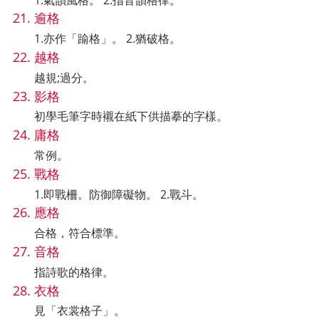
逾格
1.亦作「踰格」。 2.猶破格。
越格
越規;過分。
影格
初學毛筆字時襯在紙下供描摹的字樣。
庸格
常例。
戰格
1.即戰柵。防御障礙物。 2.戰斗。
應格
合格，符合標準。
音格
指詩歌的格律。
衣格
見「衣裳格子」。