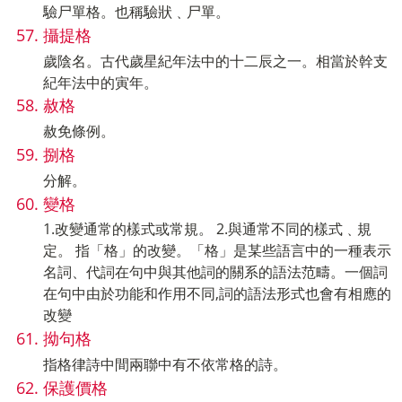
驗尸單格。也稱驗狀﹑尸單。
攝提格
歲陰名。古代歲星紀年法中的十二辰之一。相當於幹支
紀年法中的寅年。
赦格
赦免條例。
捌格
分解。
變格
1.改變通常的樣式或常規。 2.與通常不同的樣式﹑規
定。 指「格」的改變。「格」是某些語言中的一種表示
名詞、代詞在句中與其他詞的關系的語法范疇。一個詞
在句中由於功能和作用不同,詞的語法形式也會有相應的
改變
拗句格
指格律詩中間兩聯中有不依常格的詩。
保護價格