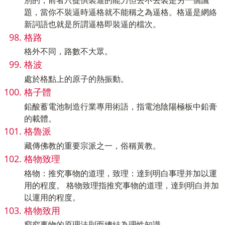
題，當你不裝逼時逼格就不能稱之為逼格。格逼是網絡
新詞語也就是所謂逼格即裝逼的檔次。
格路
格外不同，路數不大眾。
格波
處於格點上的原子的熱振動。
格子體
鉛酸蓄電池制造行業專用術語，指電池陰陽極板中鉛膏
的載體。
格魯派
藏傳佛教的重要宗派之一，俗稱黃教。
格物致理
格物：推究事物的道理，致理：達到明白事理并加以運
用的程度。 格物致理指推究事物的道理，達到明白并加
以運用的程度。
格物致用
窮究事物的原理法則而總結為理性知識。