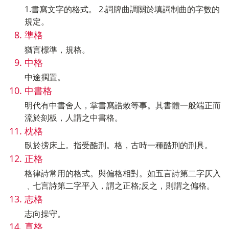
1.書寫文字的格式。 2.詞牌曲調關於填詞制曲的字數的
規定。
準格
猶言標準，規格。
中格
中途擱置。
中書格
明代有中書舍人，掌書寫誥敕等事。其書體一般端正而
流於刻板，人謂之中書格。
枕格
臥於搒床上。指受酷刑。格，古時一種酷刑的刑具。
正格
格律詩常用的格式。與偏格相對。如五言詩第二字仄入
﹑七言詩第二字平入，謂之正格;反之，則謂之偏格。
志格
志向操守。
真格