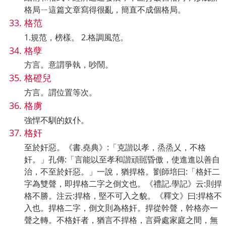
格局ㄧ這篇文章寫得很亂，簡直不成個格局。
格范
1.規范，榜樣。 2.格調風范。
格孽
方言。意謂爭執，吵鬧。
格磴兒
方言。謂位置等次。
格虜
強悍不馴的奴仆。
格奸
至於奸惡。《書.堯典》:「克諧以孝，烝烝乂，不格
奸。」孔傳:「言能以至孝和諧頑嚚昏傲，使進進以善自
治，不至於奸惡。」一說，猶捍格。劉師培曰:「格奸二
字為雙聲，即捍格二字之倒文也。《禮記.學記》云:則捍
格不勝。注云:捍格，堅不可入之貌。《釋文》曰:捍格不
入也。捍格二字，倒文則為格奸。捍從幹聲，幹格亦一
聲之轉。不格奸者，猶言不捍格，言舜處家庭之間，無