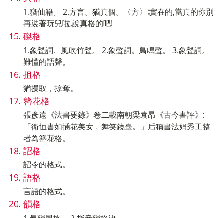
1.猶仙籍。 2.方言。猶真個。〈方〉∶實在的,當真的你別
再裝著玩兒啦,說真格的吧!
磔格
1.象聲詞。風吹竹聲。 2.象聲詞。鳥鳴聲。 3.象聲詞。
難懂的語聲。
抯格
猶攫取，掠奪。
簪花格
張彥遠《法書要錄》卷二載南朝梁袁昂《古今書評》:
「衛恒書如插花美女﹐舞笑鏡臺。」后稱書法娟秀工整
者為簪花格。
詔格
詔令的格式。
語格
言語的格式。
韻格
1.氣韻風格。 2.指音韻格律。