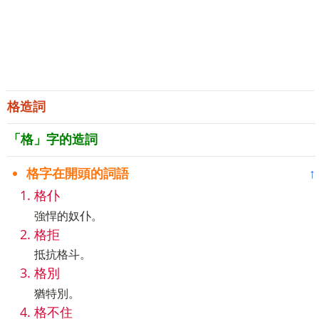
格造詞
「格」字的造詞
格字在開頭的詞語
↑
格仆
強悍的奴仆。
格拒
抵抗格斗。
格別
猶特別。
格不住