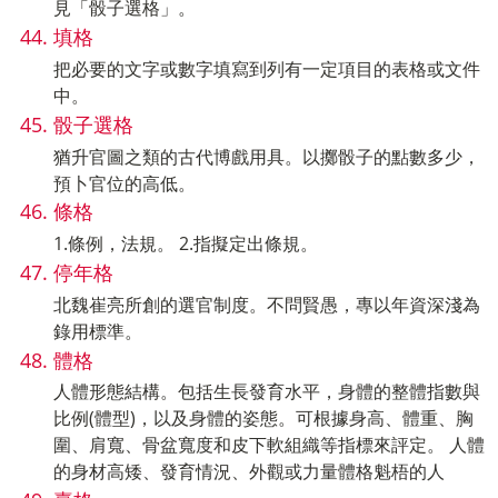
見「骰子選格」。
填格
把必要的文字或數字填寫到列有一定項目的表格或文件
中。
骰子選格
猶升官圖之類的古代博戲用具。以擲骰子的點數多少，
預卜官位的高低。
條格
1.條例，法規。 2.指擬定出條規。
停年格
北魏崔亮所創的選官制度。不問賢愚，專以年資深淺為
錄用標準。
體格
人體形態結構。包括生長發育水平，身體的整體指數與
比例(體型)，以及身體的姿態。可根據身高、體重、胸
圍、肩寬、骨盆寬度和皮下軟組織等指標來評定。 人體
的身材高矮、發育情況、外觀或力量體格魁梧的人