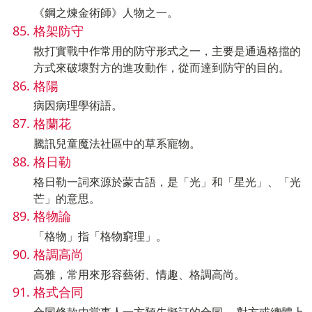
《鋼之煉金術師》人物之一。
格架防守
散打實戰中作常用的防守形式之一，主要是通過格擋的
方式來破壞對方的進攻動作，從而達到防守的目的。
格陽
病因病理學術語。
格蘭花
騰訊兒童魔法社區中的草系寵物。
格日勒
格日勒一詞來源於蒙古語，是「光」和「星光」、「光
芒」的意思。
格物論
「格物」指「格物窮理」。
格調高尚
高雅，常用來形容藝術、情趣、格調高尚。
格式合同