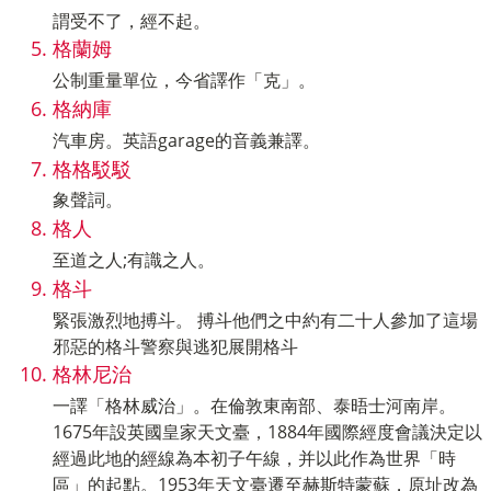
謂受不了，經不起。
格蘭姆
公制重量單位，今省譯作「克」。
格納庫
汽車房。英語garage的音義兼譯。
格格駁駁
象聲詞。
格人
至道之人;有識之人。
格斗
緊張激烈地搏斗。 搏斗他們之中約有二十人參加了這場
邪惡的格斗警察與逃犯展開格斗
格林尼治
一譯「格林威治」。在倫敦東南部、泰晤士河南岸。
1675年設英國皇家天文臺，1884年國際經度會議決定以
經過此地的經線為本初子午線，并以此作為世界「時
區」的起點。1953年天文臺遷至赫斯特蒙蘇，原址改為