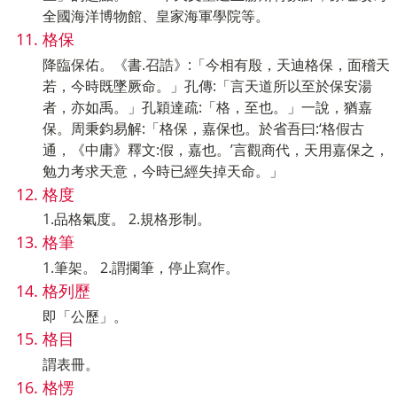
全國海洋博物館、皇家海軍學院等。
格保
降臨保佑。《書.召誥》:「今相有殷，天迪格保，面稽天
若，今時既墜厥命。」孔傳:「言天道所以至於保安湯
者，亦如禹。」孔穎達疏:「格，至也。」一說，猶嘉
保。周秉鈞易解:「格保，嘉保也。於省吾曰:‘格假古
通，《中庸》釋文:假，嘉也。’言觀商代，天用嘉保之，
勉力考求天意，今時已經失掉天命。」
格度
1.品格氣度。 2.規格形制。
格筆
1.筆架。 2.謂擱筆，停止寫作。
格列歷
即「公歷」。
格目
謂表冊。
格愣