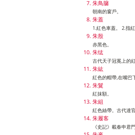
朱鳥牖
朝南的窗戶。
朱蓋
1.紅色車蓋。 2.
朱殷
赤黑色。
朱纮
古代天子冠冕上的
朱紘
紅色的帽帶,在嘴巴
朱鬕
紅抹額。
朱組
紅色絲帶。古代達
朱履客
《史記》載春申君
朱來