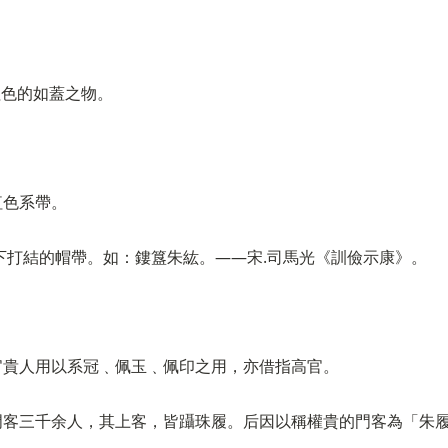
指紅色的如蓋之物。
紅色系帶。
下打結的帽帶。如：鏤簋朱紘。——宋.司馬光《訓儉示康》。
官貴人用以系冠﹑佩玉﹑佩印之用，亦借指高官。
門客三千余人，其上客，皆躡珠履。后因以稱權貴的門客為「朱