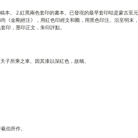
的稿本。 2.紅黑兩色套印的書本。已發現的最早套印咕是蒙古至元六
和尚《金剛經注》，用紅色印經文和圈，用黑色印注。沿至明末
色套印，墨印正文，朱印評點。
 2.天子所乘之車。因其漆以深紅色，故稱。
時羲伯所作。