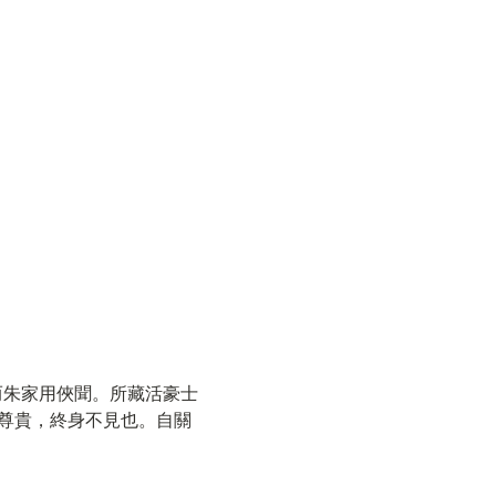
而朱家用俠聞。所藏活豪士
尊貴，終身不見也。自關