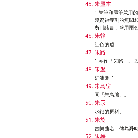
朱墨本
1.朱筆和墨筆兼用
陵資福寺刻的無聞
所刊諸書，盛用兩
朱幹
紅色的盾。
朱路
1.亦作「朱輅」。
朱盤
紅漆盤子。
朱鳥窗
同「朱鳥牖」。
朱汞
水銀的原料。
朱於
古樂曲名。傳為舜
朱梅