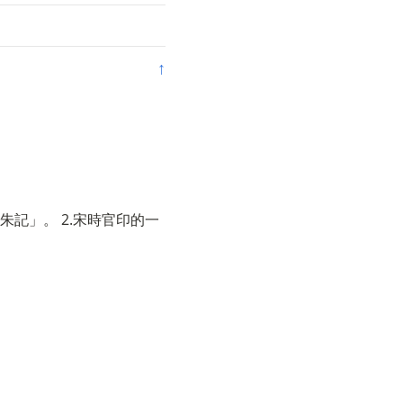
↑
記」。 2.宋時官印的一