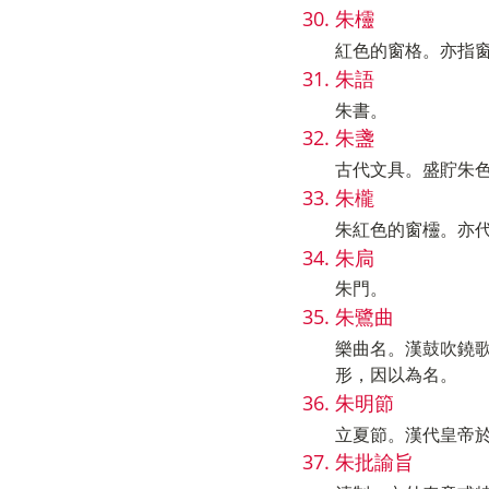
朱欞
紅色的窗格。亦指
朱語
朱書。
朱盞
古代文具。盛貯朱
朱櫳
朱紅色的窗欞。亦
朱扃
朱門。
朱鷺曲
樂曲名。漢鼓吹鐃
形，因以為名。
朱明節
立夏節。漢代皇帝
朱批諭旨