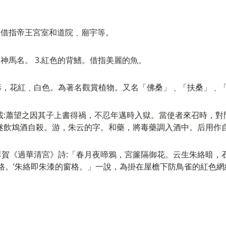
2.借指帝王宮室和道院﹑廟宇等。
2.神馬名。 3.紅色的背鰭。借指美麗的魚。
形，花紅﹑白色。為著名觀賞植物。又名「佛桑」﹑「扶桑」﹑
載:蕭望之因其子上書得禍，不忍年邁時入獄。當使者來召時，對
」遂飲鴆酒自殺。游，朱云的字。和藥，將毒藥調入酒中。后用作
賀《過華清宮》詩:「春月夜啼鴉，宮簾隔御花。云生朱絡暗，
之格。’朱絡即朱漆的窗格。」一說，為掛在屋檐下防鳥雀的紅色網