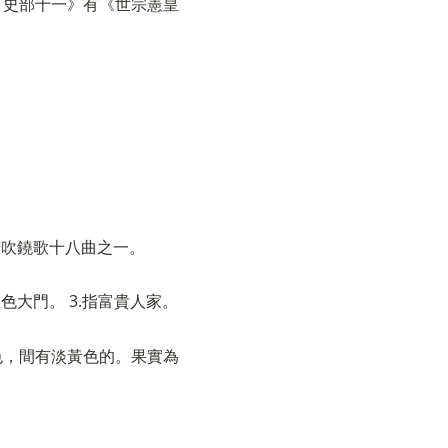
．史部十一》有《世宗憲皇
鼓吹鐃歌十八曲之一。
色大門。 3.指富貴人家。
色，間有淡黃色的。果實為