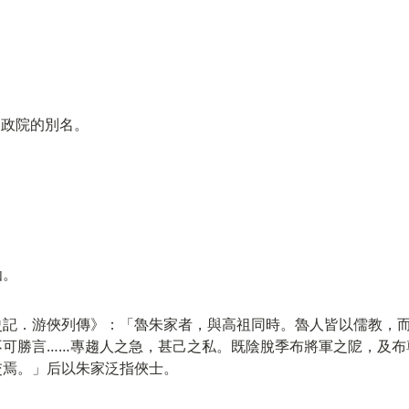
.通政院的別名。
仙。
史記．游俠列傳》：「魯朱家者，與高祖同時。魯人皆以儒教，
不可勝言……專趨人之急，甚己之私。既陰脫季布將軍之阸，及布
交焉。」后以朱家泛指俠士。