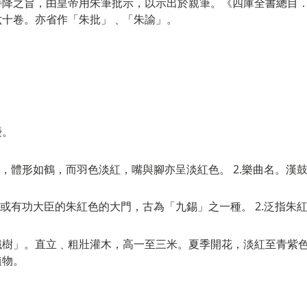
特降之旨，由皇帝用朱筆批示，以示出於親筆。《四庫全書總目
六十卷。亦省作「朱批」﹑「朱諭」。
優。
類，體形如鶴，而羽色淡紅，嘴與腳亦呈淡紅色。 2.樂曲名。漢
侯或有功大臣的朱紅色的大門，古為「九錫」之一種。 2.泛指朱紅
鐵樹」。直立﹑粗壯灌木，高一至三米。夏季開花，淡紅至青紫
植物。