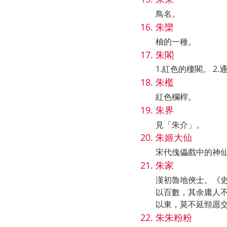
鳥名。
朱欒
柚的一種。
朱閣
1.紅色的樓閣。 2
朱檻
紅色欄桿。
朱界
見「朱介」。
朱姬大仙
宋代傀儡戲中的神
朱家
漢初魯地俠士。《
以百數，其余庸人
以東，莫不延頸愿
朱朱粉粉