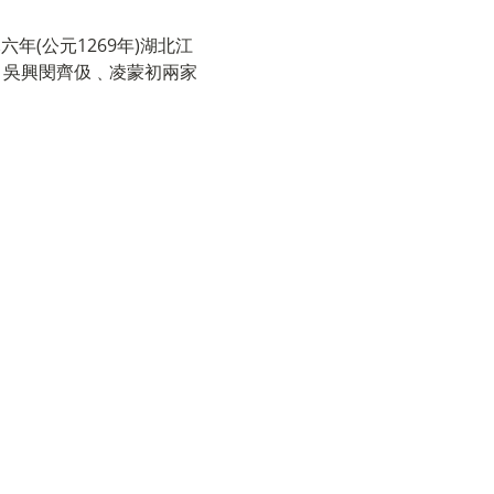
年(公元1269年)湖北江
，吳興閔齊伋﹑凌蒙初兩家