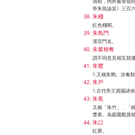
清制，內外奏章或
帝朱批諭旨》三百
朱棧
紅色棧閣。
朱鳥門
漢宮門名。
朱紫相奪
謂不同意見相互競
朱鷺
1.又稱朱鹮。涉禽
朱戶
1.古代帝王賞賜諸
朱蕉
又稱「朱竹」﹑「
漿果。為庭園觀賞
朱口
紅唇。