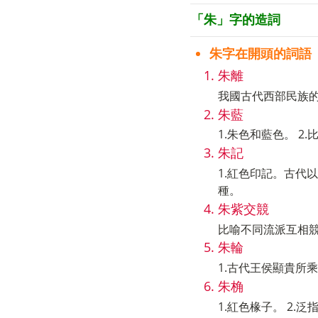
「朱」字的造詞
朱字在開頭的詞語
朱離
我國古代西部民族
朱藍
1.朱色和藍色。 2.
朱記
1.紅色印記。古代
種。
朱紫交競
比喻不同流派互相
朱輪
1.古代王侯顯貴所
朱桷
1.紅色椽子。 2.泛