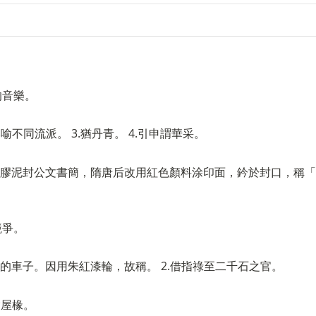
的音樂。
比喻不同流派。 3.猶丹青。 4.引申謂華采。
以膠泥封公文書簡，隋唐后改用紅色顏料涂印面，鈐於封口，稱「朱
競爭。
乘的車子。因用朱紅漆輪，故稱。 2.借指祿至二千石之官。
指屋椽。