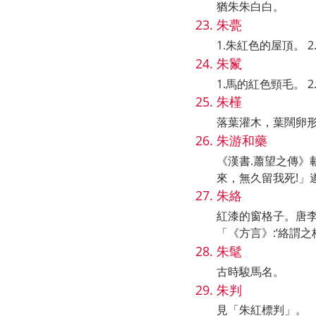
猶朱朱白白。
朱甍
1.朱紅色的屋頂。 
朱鬣
1.馬的紅色頸毛。 
朱槿
落葉灌木，葉闊卵
朱游和藥
《漢書.蕭望之傳》
來，無久留我死!
朱絡
紅漆的窗格子。唐李
「《方言》:‘絡謂
朱髦
古時駿馬名。
朱判
見「朱紅標判」。