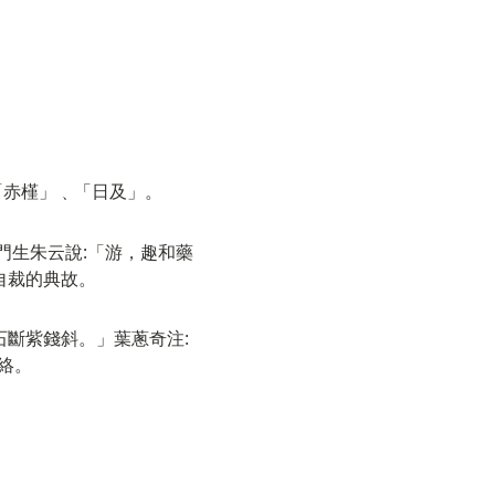
「赤槿」﹑「日及」。
門生朱云說:「游，趣和藥
自裁的典故。
石斷紫錢斜。」葉蔥奇注:
絡。