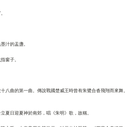
窗。
色墨汁的盂盞。
代指窗子。
歌十八曲的第一曲。傳說戰國楚威王時曾有朱鷺合沓飛翔而來舞
於立夏日迎夏神於南郊，唱《朱明》歌，故稱。