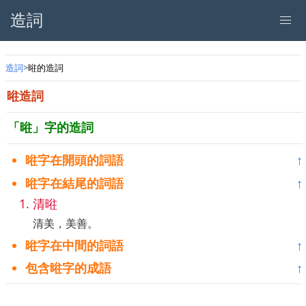
造詞
造詞
暀的造詞
暀造詞
「暀」字的造詞
暀字在開頭的詞語
↑
暀字在結尾的詞語
↑
清暀
清美，美善。
暀字在中間的詞語
↑
包含暀字的成語
↑