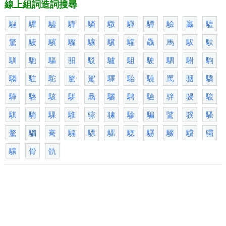
線上組詞造詞搜尋
驅
驆
驉
驊
驎
驐
驒
驔
驗
驘
驙
驚
驝
驞
驟
驤
驥
驩
驫
馬
馭
馱
馴
馳
驅
驲
駁
驢
駔
駛
駟
駙
駒
騶
駐
駝
駑
駕
驛
駘
驍
罵
骃
驕
驊
駱
駭
駢
骉
驪
騁
驗
骍
骎
駿
騏
騎
騍
騅
骔
骕
驂
騙
騭
骙
騷
騖
騮
騫
騸
驃
騾
驄
驏
驟
驥
骦
驤
骨
骩