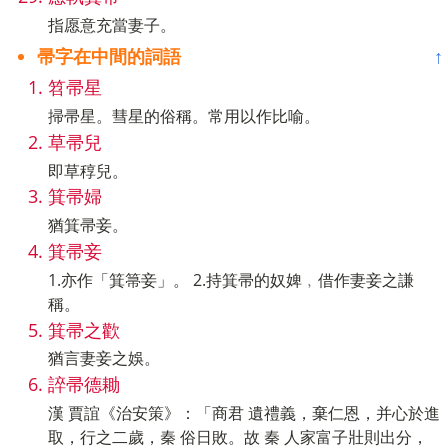
指愿意充當妻子。
帚字在中間的詞語
↑
笤帚星
掃帚星。彗星的俗稱。常用以作比喻。
草帚兒
即草稕兒。
箕帚婦
猶箕帚妾。
箕帚妾
1.亦作「箕箒妾」。 2.持箕帚的奴婢﹐借作妻妾之謙
稱。
箕帚之歡
猶言妻妾之娛。
誶帚德耡
漢 賈誼《治安策》：「商君 遺禮義，棄仁恩，并心於進
取，行之二歲，秦 俗日敗。故 秦 人家富子壯則出分，