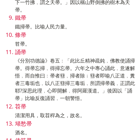
下一竹拂﹐謂之天帚。」因以稱山野倒拂的樹木為天
帚。
鐵帚
鐵掃帚。比喻人民力量。
條帚
笤帚。
誦帚
《分別功德論》卷五﹕「此比丘精神疏鈍﹐佛教使誦掃
帚。得帚忘掃﹐得掃忘帚。六年之中專心誦此﹐意遂解
悟﹐而自惟曰﹕帚者篲﹐掃者除﹔篲者即喻八正道﹐糞
者三毒垢也﹐以八正篲掃三毒垢﹐所謂掃帚義﹐正謂此
耶?深思此理﹐心即開解﹐得阿羅漢道。」後因以「誦
帚」比喻反復誦習﹐一朝警悟。
苕帚
清潔用具，取苕稈為之，故名。
埽愁帚
酒名。