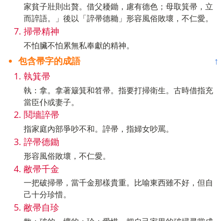
家貧子壯則出贅。借父耰鋤，慮有德色；母取箕帚，立
而誶語。」後以「誶帚德耡」形容風俗敗壞，不仁愛。
掃帚精神
不怕臟不怕累無私奉獻的精神。
包含帚字的成語
↑
執箕帚
執：拿。拿著簸箕和笤帚。指要打掃衛生。古時借指充
當臣仆或妻子。
鬩墻誶帚
指家庭內部爭吵不和。誶帚，指婦女吵罵。
誶帚德鋤
形容風俗敗壞，不仁愛。
敝帚千金
一把破掃帚，當千金那樣貴重。比喻東西雖不好，但自
己十分珍惜。
敝帚自珍