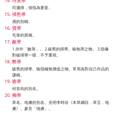
侍箕帚
司灑掃，借指為妻妾。
掃愁帚
酒的別稱。
寶帚
毛筆的異稱。
敝帚
1.亦作「敝箒」。 2.破舊的掃帚。喻無用之物。 3.指像
對破掃帚一樣﹐不予重視。
弊帚
破舊的掃帚。喻指極無價值之物。常用為對自己作品的
謙稱。
瘡帚
何首烏的別名。
獨帚
草名。地膚的別名。見明李時珍《本草綱目．草五．地
膚》。參見「地膚」。