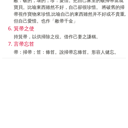
敝：破的，壞的；珍：愛惜。把自己家里的破掃帚當成
寶貝。比喻東西雖然不好，自己卻很珍惜。 將破舊的掃
帚視作寶物來珍惜,比喻自己的東西雖然并不好或不貴重,
但自己愛惜。也作「敝帚千金」
箕帚之使
持箕帚，以供掃除之役。借作己妻之謙稱。
言帚忘笤
帚：掃帚；笤：條笤。說掃帚忘條笤。形容人健忘。