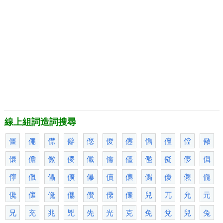
線上組詞造詞搜尋
僵
僶
僸
僻
僽
僾
僿
儁
儃
儅
儆
儇
儋
儌
儍
儎
儒
儓
儖
儗
儚
儛
儜
儠
儡
儣
儤
儥
儦
儩
優
儭
儱
儳
儴
儵
儶
儹
儽
儾
兒
兀
允
元
兄
充
兆
兇
先
光
克
免
兌
兒
兔