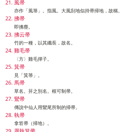
風帚
亦作「風箒」。指風。大風刮地似持帚掃地，故稱。
拂帚
即拂塵。
拂云帚
竹的一種，以其纖長，故名。
雞毛帚
〈方〉雞毛撣子。
箕帚
見「箕箒」。
馬帚
草名。荓之別名。根可制帚。
鸞帚
傳說中仙人用鸞尾所制的掃帚。
執帚
拿笤帚（掃地）。
愿執箕帚