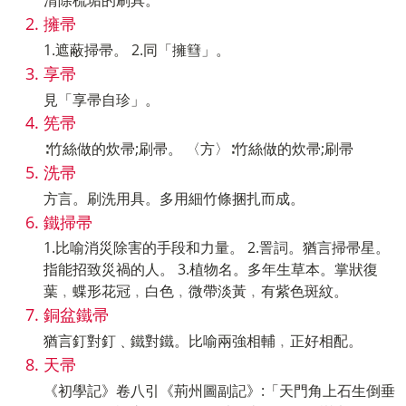
清除梳垢的刷具。
擁帚
1.遮蔽掃帚。 2.同「擁篲」。
享帚
見「享帚自珍」。
筅帚
∶竹絲做的炊帚;刷帚。 〈方〉∶竹絲做的炊帚;刷帚
洗帚
方言。刷洗用具。多用細竹條捆扎而成。
鐵掃帚
1.比喻消災除害的手段和力量。 2.詈詞。猶言掃帚星。
指能招致災禍的人。 3.植物名。多年生草本。掌狀復
葉﹐蝶形花冠﹐白色﹐微帶淡黃﹐有紫色斑紋。
銅盆鐵帚
猶言釘對釘﹑鐵對鐵。比喻兩強相輔﹐正好相配。
天帚
《初學記》卷八引《荊州圖副記》:「天門角上石生倒垂