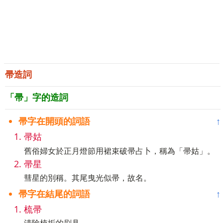
帚造詞
「帚」字的造詞
帚字在開頭的詞語
↑
帚姑
舊俗婦女於正月燈節用裙束破帚占卜，稱為「帚姑」。
帚星
彗星的別稱。其尾曳光似帚，故名。
帚字在結尾的詞語
↑
梳帚