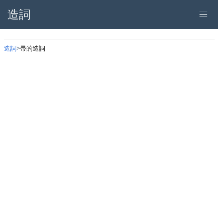
造詞
造詞
帚的造詞