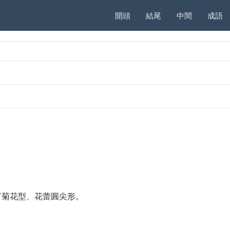
開頭
結尾
中間
成語
有菊花型、花蕾圓尖形。