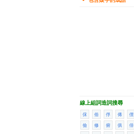
線上組詞造詞搜尋
俕
俗
俘
俙
俚
儉
修
俯
俱
俳