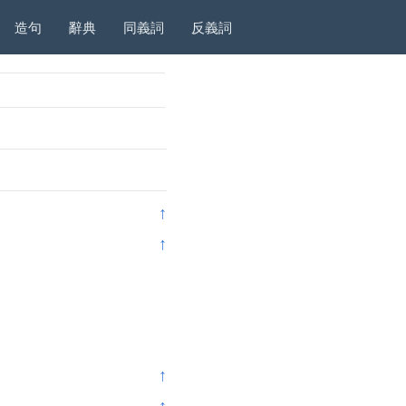
造句
辭典
同義詞
反義詞
↑
↑
↑
↑