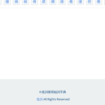
倗
倘
候
倚
倛
倜
借
倠
倢
倥
倦
©造詞搜尋組詞字典
造詞
All Rights Reserved