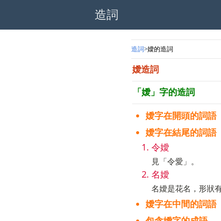
造詞
造詞
嬡的造詞
嬡造詞
「嬡」字的造詞
嬡字在開頭的詞語
嬡字在結尾的詞語
令嬡
見「令愛」。
名嬡
名嬡是花名，形狀
嬡字在中間的詞語
包含嬡字的成語