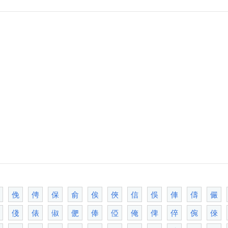
俛
俜
保
俞
俟
俠
信
俁
俥
儔
儼
俴
俵
俶
俷
俸
俹
俺
俾
倅
倇
倈