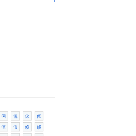
倆
儷
俫
俬
倌
倍
倏
倐