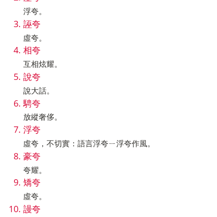
浮夸。
誣夸
虛夸。
相夸
互相炫耀。
說夸
說大話。
騁夸
放縱奢侈。
浮夸
虛夸，不切實：語言浮夸ㄧ浮夸作風。
豪夸
夸耀。
矯夸
虛夸。
謾夸