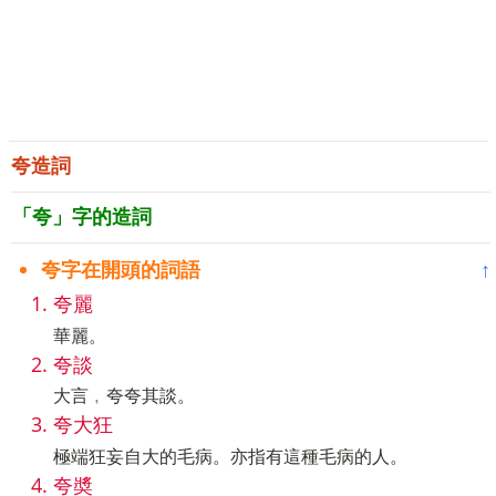
夸造詞
「夸」字的造詞
夸字在開頭的詞語
↑
夸麗
華麗。
夸談
大言﹐夸夸其談。
夸大狂
極端狂妄自大的毛病。亦指有這種毛病的人。
夸奬