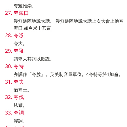
夸耀推崇。
夸海口
漫無邊際地說大話。 漫無邊際地說大話上次大會上他夸
海口,如今果中其言
夸嘐
夸大。
夸誑
謂夸大其詞以欺誑。
夸特
亦譯作「夸脫」。英美制容量單位。4夸特等於1加侖。
夸夫
猶夸士。
夸伐
炫耀。
夸詞
浮詞。