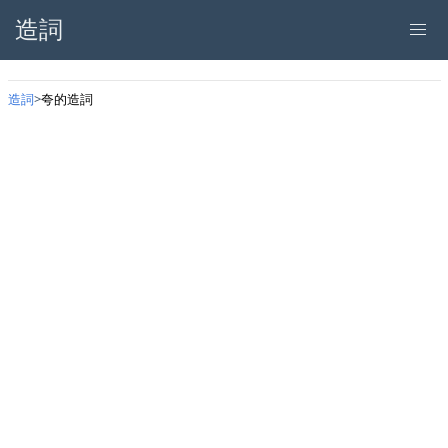
造詞
造詞
夸的造詞