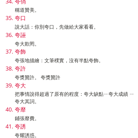
夸俏
稱道贊美。
夸口
說大話：你別夸口，先做給大家看看。
夸誣
夸大欺罔。
夸飾
夸張地描繪：文筆樸實，沒有半點夸飾。
夸許
夸獎贊許。 夸獎贊許
夸大
把事情說得超過了原有的程度：夸大缺點ㄧ夸大成績 ㄧ
夸大其詞。
夸靡
鋪張靡費。
夸誘
夸耀誘惑。