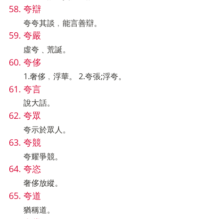
夸辯
夸夸其談﹐能言善辯。
夸嚴
虛夸﹑荒誕。
夸侈
1.奢侈﹐浮華。 2.夸張;浮夸。
夸言
說大話。
夸眾
夸示於眾人。
夸競
夸耀爭競。
夸恣
奢侈放縱。
夸道
猶稱道。