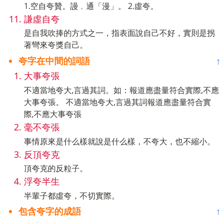
1.空自夸贊。謾﹐通「漫」。 2.虛夸。
謙虛自夸
是自我吹捧的方式之一，指表面說自己不好，實則是拐
著彎來夸獎自己。
夸字在中間的詞語
↑
大事夸張
不適當地夸大,言過其詞。如：報道應盡量符合實際,不應
大事夸張。 不適當地夸大,言過其詞報道應盡量符合實
際,不應大事夸張
毫不夸張
事情原來是什么樣就說是什么樣，不夸大，也不縮小。
反頂夸克
頂夸克的反粒子。
浮夸半生
半輩子都虛夸，不切實際。
包含夸字的成語
↑