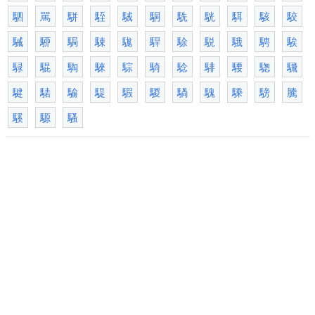
駟
駡
駢
駤
駥
駧
駪
駫
駬
駭
駮
駴
駵
駶
駷
駹
駻
駼
駾
騀
騁
騃
騄
騉
騊
騋
騌
騎
騐
騑
騕
騘
騛
騝
騞
騟
騠
騢
騣
騧
騩
騬
騯
騰
騱
騵
騷