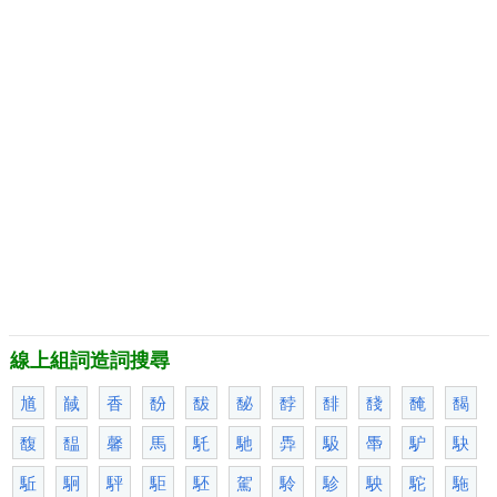
線上組詞造詞搜尋
馗
馘
香
馚
馛
馝
馞
馡
馢
馣
馤
馥
馧
馨
馬
馲
馳
馵
馺
馽
馿
駃
駈
駉
駍
駏
駓
駕
駖
駗
駚
駝
駞