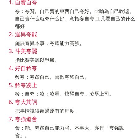
自賣自夸
夸：夸贊。自己賣的東西自己夸好。比喻為自己吹噓。
自己賣什么就夸什么好。意指妄自夸口,凡屬自己的什么
都好
逞異夸能
施展奇異本事，夸耀能力高強。
斗美夸麗
指比賽美麗以爭勝。
好自矜夸
矜夸：夸耀自己。喜歡夸耀自己。
矜夸凌上
矜：自夸；凌：凌辱。炫耀自夸，凌辱上司。
夸大其詞
把事情說得超過原有的程度。
夸強道會
會：能。夸耀自己能力強、本事大。亦作「夸強說
會」。