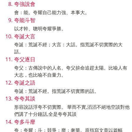
夸強說會
會：能。夸耀自己能力強、本事大。
夸能斗智
以才幹、聰明夸耀爭勝。
夸誕大言
夸誕：荒誕不經；大言：大話。指荒誕不切實際的大
話。
夸父逐日
夸父：古傳說中的人名。夸父拚命追趕太陽。比喻人有
大志，也比喻不自量力。
夸誕之語
夸誕：荒誕不經。指荒誕不切實際的話。
夸夸其談
形容說話浮夸不切實際。 華而不實,滔滔不絕地空談對他
們講了十分鐘話,全是夸夸其談
夸多斗靡
夸：夸耀；斗：競爭；靡：奢華。原指寫文章以篇幅