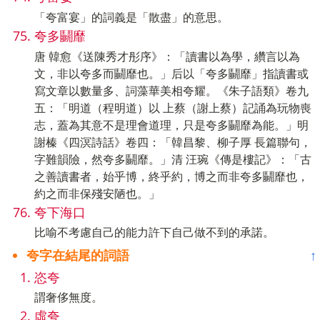
「夸富宴」的詞義是「散盡」的意思。
夸多鬭靡
唐 韓愈《送陳秀才彤序》：「讀書以為學，纘言以為
文，非以夸多而鬭靡也。」后以「夸多鬭靡」指讀書或
寫文章以數量多、詞藻華美相夸耀。《朱子語類》卷九
五：「明道（程明道）以 上蔡（謝上蔡）記誦為玩物喪
志，蓋為其意不是理會道理，只是夸多鬭靡為能。」明
謝榛《四溟詩話》卷四：「韓昌黎、柳子厚 長篇聯句，
字難韻險，然夸多鬭靡。」清 汪琬《傳是樓記》：「古
之善讀書者，始乎博，終乎約，博之而非夸多鬭靡也，
約之而非保殘安陋也。」
夸下海口
比喻不考慮自己的能力許下自己做不到的承諾。
夸字在結尾的詞語
↑
恣夸
謂奢侈無度。
虛夸