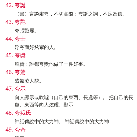
夸誕
〈書〉言談虛夸，不切實際：夸誕之詞，不足為信。
夸艷
夸張艷麗。
夸士
浮夸而好炫耀的人。
夸獎
稱贊：誰都夸獎他做了一件好事。
夸驁
盛氣凌人貌。
夸示
向人顯示或吹噓（自己的東西、長處等）。 把自己的長
處、東西等向人炫耀、顯示
夸娥氏
神話傳說中的大力神。 神話傳說中的大力神
夸奇