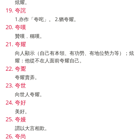
炫耀。
夸詫
1.亦作「夸咤」。 2.猶夸耀。
夸嘆
贊嘆﹐稱嘆。
夸耀
向人顯示（自己有本領、有功勞、有地位勢力等）；炫
耀：他從不在人面前夸耀自己。
夸鬻
夸耀賣弄。
夸世
向世人夸耀。
夸好
美好。
夸嫚
謂以大言相欺。
夸尚