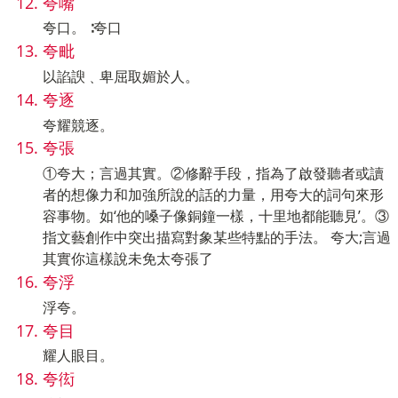
夸嘴
夸口。 ∶夸口
夸毗
以諂諛﹑卑屈取媚於人。
夸逐
夸耀競逐。
夸張
①夸大；言過其實。②修辭手段，指為了啟發聽者或讀
者的想像力和加強所說的話的力量，用夸大的詞句來形
容事物。如‘他的嗓子像銅鐘一樣，十里地都能聽見’。③
指文藝創作中突出描寫對象某些特點的手法。 夸大;言過
其實你這樣說未免太夸張了
夸浮
浮夸。
夸目
耀人眼目。
夸衒