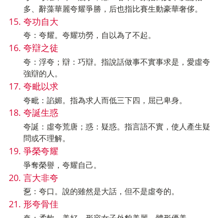
多、辭藻華麗夸耀爭勝，后也指比賽生動豪華奢侈。
夸功自大
夸：夸耀。夸耀功勞，自以為了不起。
夸辯之徒
夸：浮夸；辯：巧辯。指說話做事不實事求是，愛虛夸
強辯的人。
夸毗以求
夸毗：諂媚。指為求人而低三下四，屈已卑身。
夸誕生惑
夸誕：虛夸荒唐；惑：疑惑。指言語不實，使人產生疑
問或不理解。
爭榮夸耀
爭奪榮譽，夸耀自己。
言大非夸
乭：夸口。說的雖然是大話，但不是虛夸的。
形夸骨佳
夸：柔軟，美好。形容女子外貌美麗，體形優美。