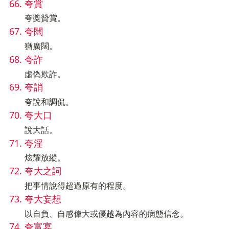
夸賞
夸獎贊賞。
夸闊
猶廣闊。
夸詐
虛偽欺詐。
夸誚
夸說和調侃。
夸大口
說大話。
夸淫
炫耀放縱。
夸大之詞
把事情說得超過原有的程度。
夸大妄想
以自負、自感偉大或優越為內容的病態信念。
夸富宴