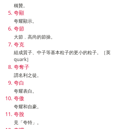
稱贊。
夸顯
夸耀顯示。
夸節
大節﹐高尚的節操。
夸克
組成質子、中子等基本粒子的更小的粒子。［英
quark］
夸奪子
謂名利之徒。
夸白
夸耀表白。
夸傲
夸耀和自豪。
夸脫
見「夸特」。