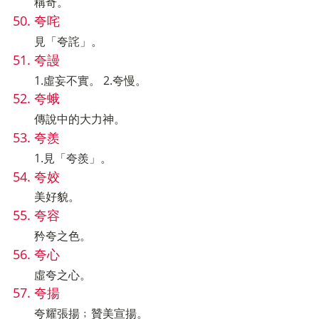
稱奇。
夸咤
見「夸詫」。
夸謾
1.虛妄不實。 2.夸慢。
夸蛾
傳說中的大力神。
夸羨
1.見「夸羨」。
夸姣
美好貌。
夸容
矜夸之色。
夸心
虛夸之心。
夸揚
夸耀張揚﹔贊美宣揚。