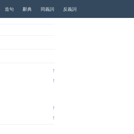
造句
辭典
同義詞
反義詞
↑
↑
↑
↑