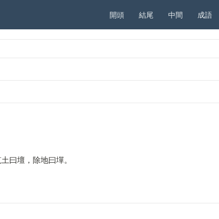
開頭
結尾
中間
成語
筑土曰壇，除地曰墠。