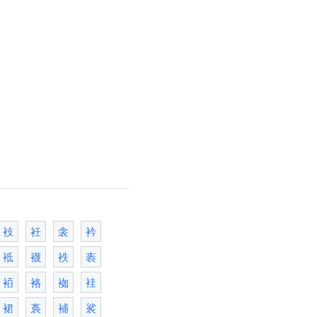
衼
衽
衾
衿
袛
襪
袟
袠
袹
袼
袽
袿
裙
裛
補
裟