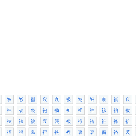
衩
衫
襯
袞
衰
衱
衲
衵
衷
衹
衺
袆
袈
袋
袍
袎
袒
袓
袖
袗
袙
袚
袨
袪
被
袬
襲
袯
袱
袴
袵
袶
袷
裈
裉
裊
裋
裌
裎
裏
裒
裔
裕
裘