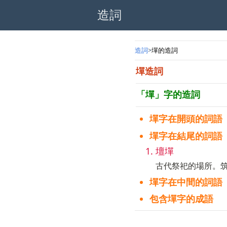
造詞
造詞
墠的造詞
墠造詞
「墠」字的造詞
墠字在開頭的詞語
墠字在結尾的詞語
壇墠
古代祭祀的場所。
墠字在中間的詞語
包含墠字的成語