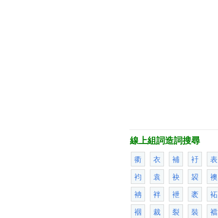
線上組詞造詞搜尋
衢
衣
補
衧
表
袀
袁
袂
袃
襖
袡
袢
袣
袤
袥
裀
裁
裂
裝
襠