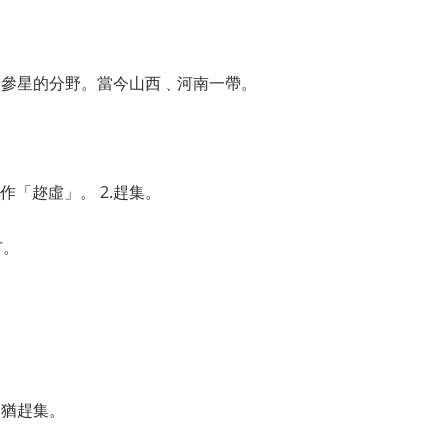
 2.參星的分野。當今山西﹑河南一帶。
作「趂虛」。 2.趕集。
市。
2.猶趕集。