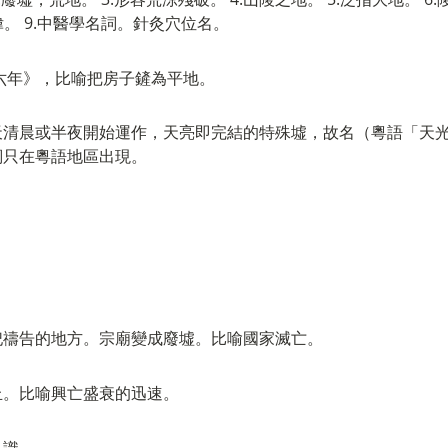
偉。 9.中醫學名詞。針灸穴位名。
六年》，比喻把房子鏟為平地。
天清晨或半夜開始運作，天亮即完結的特殊墟，故名（粵語「天
詞只在粵語地區出現。
祀禱告的地方。宗廟變成廢墟。比喻國家滅亡。
丘。比喻興亡盛衰的迅速。
見識。