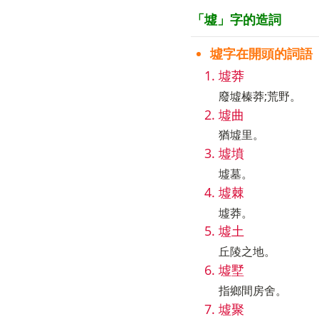
「墟」字的造詞
墟字在開頭的詞語
墟莽
廢墟榛莽;荒野。
墟曲
猶墟里。
墟墳
墟墓。
墟棘
墟莽。
墟土
丘陵之地。
墟墅
指鄉間房舍。
墟聚