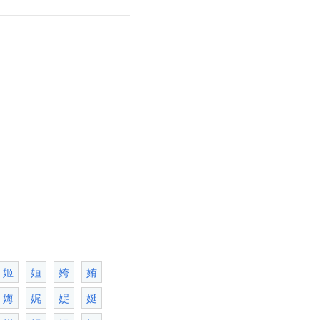
姬
姮
姱
姷
娒
娓
娖
娗