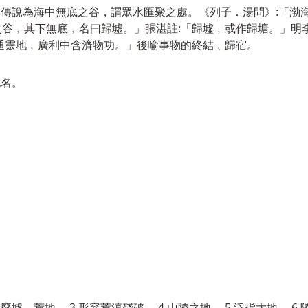
 2.傳說為海中無底之谷，謂眾水匯聚之處。《列子．湯問》:「
之谷﹐其下無底﹐名曰歸墟。」張湛註:「歸墟﹐或作歸塘。」明
通靈地﹐廣利中含濟物功。」後喻事物的終結﹑歸宿。
地名。
。
.廢墟，荒地。 3.形容荒涼殘破。 4.山陵之地。 5.泛指大地。 6.