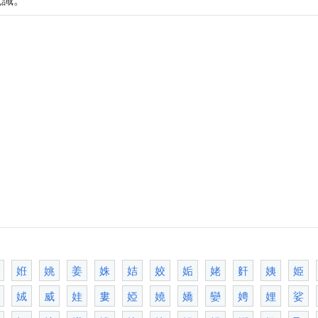
姙
姚
姜
姝
姞
姣
姤
姥
姧
姨
姫
娀
威
娃
婁
婭
嬈
嬌
孌
娉
娌
娑