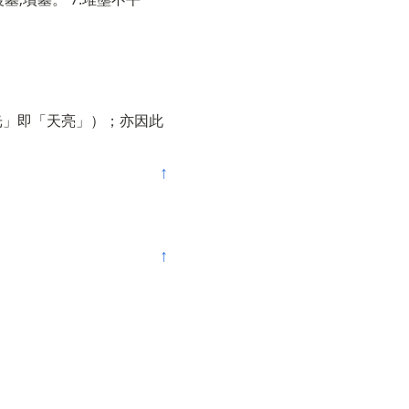
光」即「天亮」）；亦因此
↑
↑