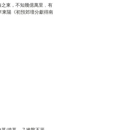
渤海之東，不知幾億萬里﹐有
李東陽《初預郊壇分獻得南
陵墓;墳墓。 7.堆壟不平