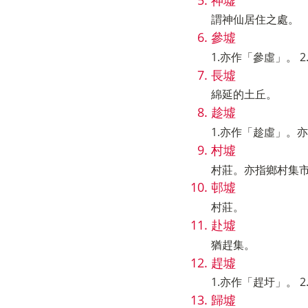
謂神仙居住之處。
參墟
1.亦作「參虛」。
長墟
綿延的土丘。
趁墟
1.亦作「趁虛」。亦
村墟
村莊。亦指鄉村集
邨墟
村莊。
赴墟
猶趕集。
趕墟
1.亦作「趕圩」。 
歸墟