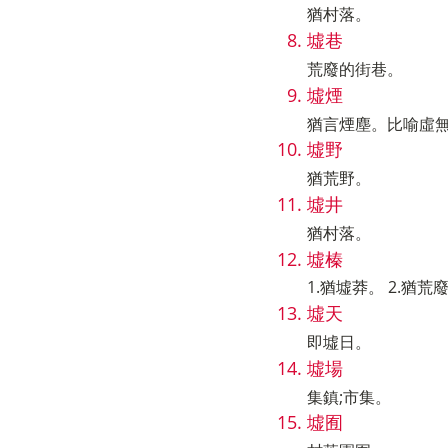
猶村落。
墟巷
荒廢的街巷。
墟煙
猶言煙塵。比喻虛
墟野
猶荒野。
墟井
猶村落。
墟榛
1.猶墟莽。 2.猶荒
墟天
即墟日。
墟場
集鎮;市集。
墟囿