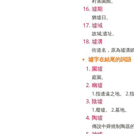
村落園囿。
墟期
猶墟日。
墟域
故城;遺址。
墟溝
街道名，原為墟溝
墟字在結尾的詞語
園墟
庭園。
幽墟
1.指邊遠之地。 2.
陰墟
1.廢墟。 2.墓地。
陶墟
傳說中舜燒制陶器
神墟