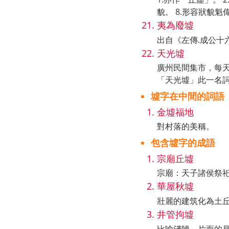
貌。 8.形容狀貌魁
夷為廢墟
出自《左傳.成公十
天光墟
廣州民間集市，每
「天光墟」此一名
墟字在中間的詞語
金墟福地
對村落的美稱。
包含墟字的成語
宗廟丘墟
宗廟：天子諸侯祭
華屋秋墟
壯麗的建筑化為土
井管拘墟
比喻淺陋、片面的