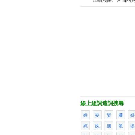
線上組詞造詞搜尋
姓
委
姕
姍
姘
姹
姺
姻
姽
姿