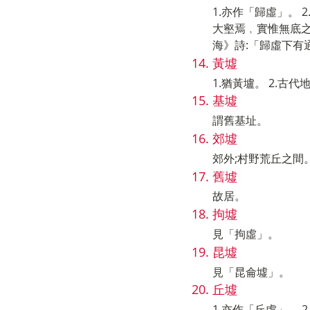
1.亦作「歸虛」。
大壑焉﹐實惟無底
海》詩:「歸虛下有
黃墟
1.猶黃壚。 2.古代
基墟
謂舊基址。
郊墟
郊外;村野荒丘之間
舊墟
故居。
拘墟
見「拘虛」。
昆墟
見「昆侖墟」。
丘墟
1.亦作「丘虛」。 2