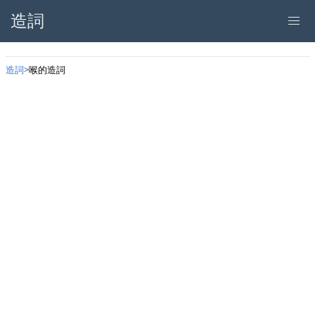
造詞
造詞
喉的造詞