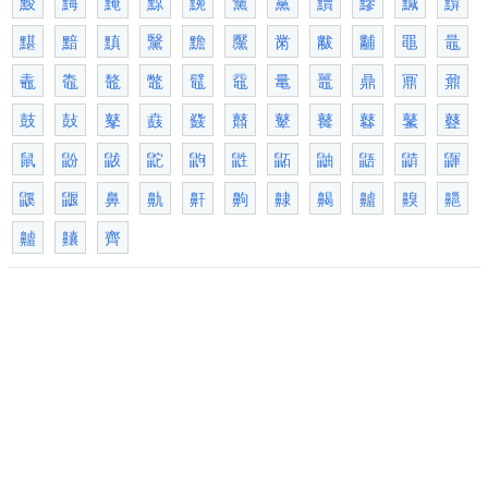
黢
黣
黤
黥
黦
黧
黨
黷
黲
黬
黭
黮
黯
黰
黳
黵
黶
黹
黻
黼
黽
鼂
鼃
鼄
鼇
鼈
鼊
黿
鼌
鼉
鼎
鼏
鼐
鼓
鼔
鼕
鼖
鼗
鼘
鼙
鼚
鼛
鼜
鼟
鼠
鼢
鼥
鼧
鼩
鼪
鼫
鼬
鼯
鼱
鼲
鼷
鼴
鼻
鼽
鼾
齁
齂
齃
齇
齅
齆
齇
齉
齊