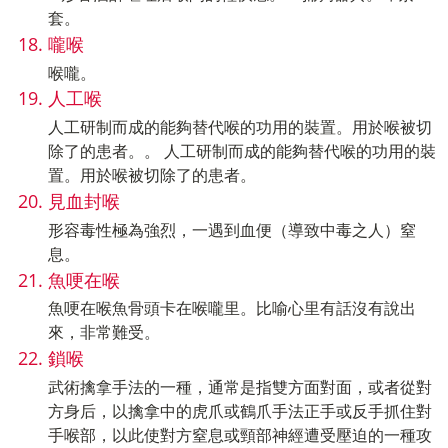
套。
嚨喉
喉嚨。
人工喉
人工研制而成的能夠替代喉的功用的裝置。用於喉被切
除了的患者。。 人工研制而成的能夠替代喉的功用的裝
置。用於喉被切除了的患者。
見血封喉
形容毒性極為強烈，一遇到血便（導致中毒之人）窒
息。
魚哽在喉
魚哽在喉魚骨頭卡在喉嚨里。比喻心里有話沒有說出
來，非常難受。
鎖喉
武術擒拿手法的一種，通常是指雙方面對面，或者從對
方身后，以擒拿中的虎爪或鶴爪手法正手或反手抓住對
手喉部，以此使對方窒息或頸部神經遭受壓迫的一種攻