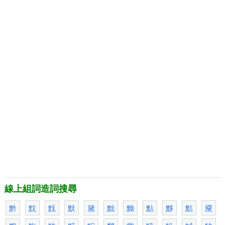
線上組詞造詞搜尋
黔
黕
黖
默
黛
黜
黝
點
黟
黠
黡