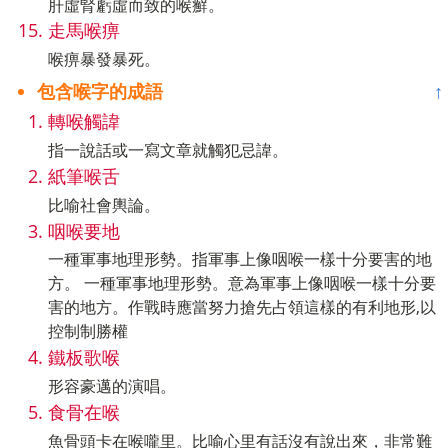
肝虛腎虧虛而致的喉癬。
走馬喉痹
喉痹暴發暴死。
包含喉字的成語
↑
轉喉觸諱
指一說話或一寫文章就觸犯忌諱。
紙筆喉舌
比喻社會輿論。
咽喉要地
一種軍事地理形勢。指軍事上像咽喉一樣十分要害的地
方。 一種軍事地理形勢。意為軍事上像咽喉一樣十分要
害的地方。作戰時應當努力搶先占領這樣的有利地形,以
控制制勝權
鐵板歌喉
形容豪邁的演唱。
食骨在喉
魚骨頭卡在喉嚨里。比喻心里有話沒有說出來，非常難