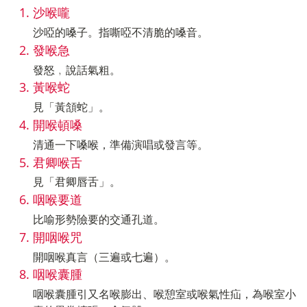
沙喉嚨
沙啞的嗓子。指嘶啞不清脆的嗓音。
發喉急
發怒﹐說話氣粗。
黃喉蛇
見「黃頷蛇」。
開喉頓嗓
清通一下嗓喉，準備演唱或發言等。
君卿喉舌
見「君卿唇舌」。
咽喉要道
比喻形勢險要的交通孔道。
開咽喉咒
開咽喉真言（三遍或七遍）。
咽喉囊腫
咽喉囊腫引又名喉膨出、喉憩室或喉氣性疝，為喉室小