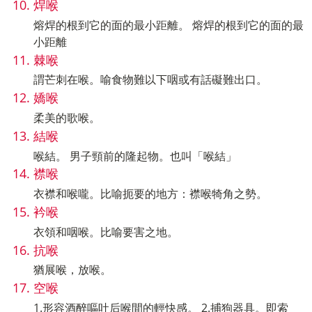
焊喉
熔焊的根到它的面的最小距離。 熔焊的根到它的面的最
小距離
棘喉
謂芒刺在喉。喻食物難以下咽或有話礙難出口。
嬌喉
柔美的歌喉。
結喉
喉結。 男子頸前的隆起物。也叫「喉結」
襟喉
衣襟和喉嚨。比喻扼要的地方：襟喉犄角之勢。
衿喉
衣領和咽喉。比喻要害之地。
抗喉
猶展喉，放喉。
空喉
1.形容酒醉嘔吐后喉間的輕快感。 2.捕狗器具。即索