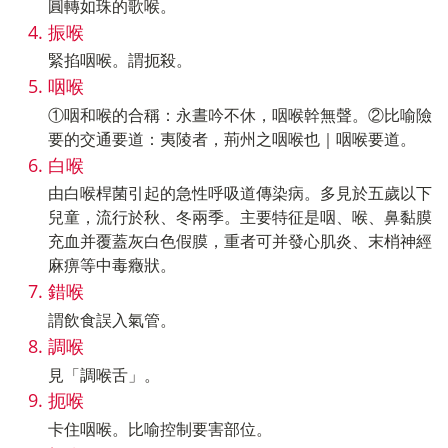
圓轉如珠的歌喉。
振喉
緊掐咽喉。謂扼殺。
咽喉
①咽和喉的合稱：永晝吟不休，咽喉幹無聲。②比喻險
要的交通要道：夷陵者，荊州之咽喉也｜咽喉要道。
白喉
由白喉桿菌引起的急性呼吸道傳染病。多見於五歲以下
兒童，流行於秋、冬兩季。主要特征是咽、喉、鼻黏膜
充血并覆蓋灰白色假膜，重者可并發心肌炎、末梢神經
麻痹等中毒癥狀。
錯喉
謂飲食誤入氣管。
調喉
見「調喉舌」。
扼喉
卡住咽喉。比喻控制要害部位。