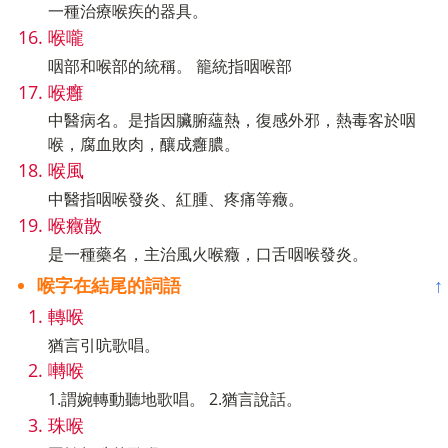
一種治療喉疾的器具。
喉嚨
咽部和喉部的統稱。 籠統指咽喉部
喉癰
中醫病名。是指因臟腑蘊熱，復感外邪，熱毒客於咽
喉，腐血敗肉，釀成癰膿。
喉風
中醫指咽喉發炎、紅腫、疼痛等癥。
喉癥散
是一種藥名，主治風火喉癥，口舌咽喉發炎。
喉字在結尾的詞語
↑
轉喉
猶言引吭歌唱。
囀喉
1.謂婉轉動聽地歌唱。 2.猶言說話。
珠喉