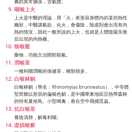
囊的異常擴張，含氣體。
咽喉上火
上火是中醫的理論，用「火」來形容身體內的某些熱性
癥狀，中醫講氣欲、化火，會傷陰，陰虛則會出現有內
熱的情況，因此一般所說的上火，也就是人體陰陽失衡
后出現的內熱癥。
狼喉靨
藥物，功能主治開郁順氣。
潤喉茶
一種利咽潤喉的保健茶，種類很多。
白喉林鹟
白喉林鹟（學名：Rhinomyias brunneatus），中等體
型而難以形容的偏褐色鹟，是中國華東地區亞熱帶森林
的特有夏候鳥。小型鳴禽，善在空中飛捕昆蟲。
抗白喉茶
養陰清肺，解毒利咽。
虛損喉癬