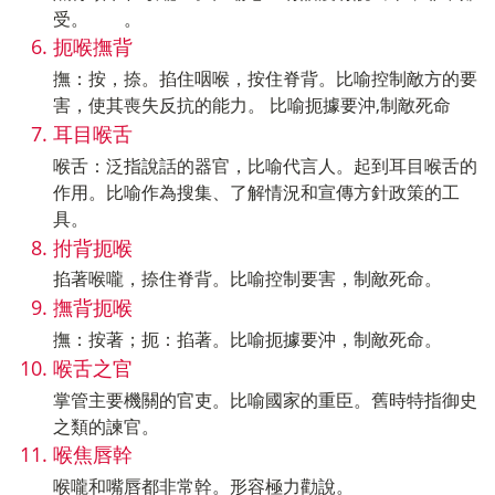
受。 。
扼喉撫背
撫：按，捺。掐住咽喉，按住脊背。比喻控制敵方的要
害，使其喪失反抗的能力。 比喻扼據要沖,制敵死命
耳目喉舌
喉舌：泛指說話的器官，比喻代言人。起到耳目喉舌的
作用。比喻作為搜集、了解情況和宣傳方針政策的工
具。
拊背扼喉
掐著喉嚨，捺住脊背。比喻控制要害，制敵死命。
撫背扼喉
撫：按著；扼：掐著。比喻扼據要沖，制敵死命。
喉舌之官
掌管主要機關的官吏。比喻國家的重臣。舊時特指御史
之類的諫官。
喉焦唇幹
喉嚨和嘴唇都非常幹。形容極力勸說。