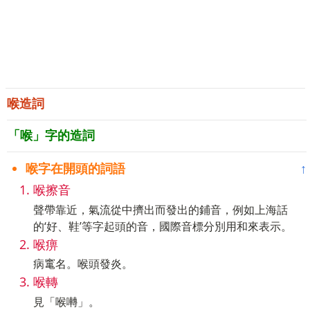
喉造詞
「喉」字的造詞
喉字在開頭的詞語
↑
喉擦音
聲帶靠近，氣流從中擠出而發出的鋪音，例如上海話
的‘好、鞋’等字起頭的音，國際音標分別用和來表示。
喉痹
病竃名。喉頭發炎。
喉轉
見「喉囀」。