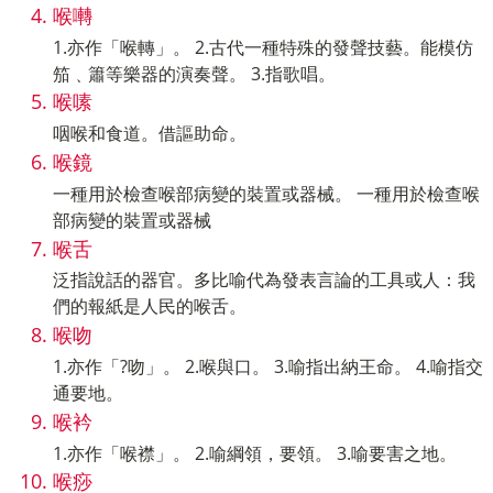
喉囀
1.亦作「喉轉」。 2.古代一種特殊的發聲技藝。能模仿
笳﹑簫等樂器的演奏聲。 3.指歌唱。
喉嗉
咽喉和食道。借謳助命。
喉鏡
一種用於檢查喉部病變的裝置或器械。 一種用於檢查喉
部病變的裝置或器械
喉舌
泛指說話的器官。多比喻代為發表言論的工具或人：我
們的報紙是人民的喉舌。
喉吻
1.亦作「?吻」。 2.喉與口。 3.喻指出納王命。 4.喻指交
通要地。
喉衿
1.亦作「喉襟」。 2.喻綱領，要領。 3.喻要害之地。
喉痧