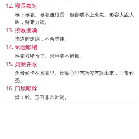
喉長氣短
喉：喉嚨。喉嚨雖很長，但卻喘不上來氣。形容大說大
叫，聲嘶力竭。
撓喉捩嗓
指違腔走調，不合聲律。
氣噎喉堵
喉嚨被堵噎了。形容喘不過氣。
如鯁在喉
魚骨頭卡在喉嚨里。比喻心里有話沒有說出來，非常難
受。
口燥喉幹
燥：幹。形容非常幹渴。