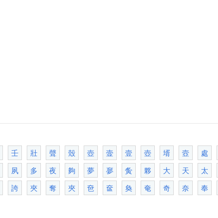
壬
壯
聲
殼
壺
壸
壹
壺
壻
壼
處
夙
多
夜
夠
夢
夣
夤
夥
大
天
太
誇
夾
奪
夾
夿
奩
奐
奄
奇
奈
奉