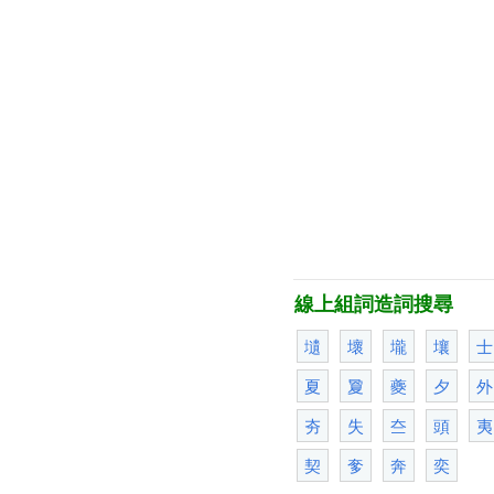
線上組詞造詞搜尋
壝
壞
壠
壤
士
夏
夐
夔
夕
外
夯
失
夳
頭
夷
契
奓
奔
奕