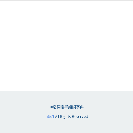
©造詞搜尋組詞字典
造詞
All Rights Reserved