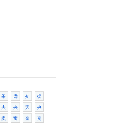
夆
備
夊
復
夫
夬
夭
央
奊
奮
奎
奏