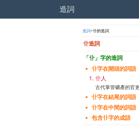
造詞
造詞
卝的造詞
卝造詞
「卝」字的造詞
卝字在開頭的詞語
卝人
古代掌管礦產的官
卝字在結尾的詞語
卝字在中間的詞語
包含卝字的成語