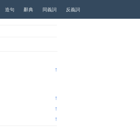
造句
辭典
同義詞
反義詞
↑
↑
↑
↑