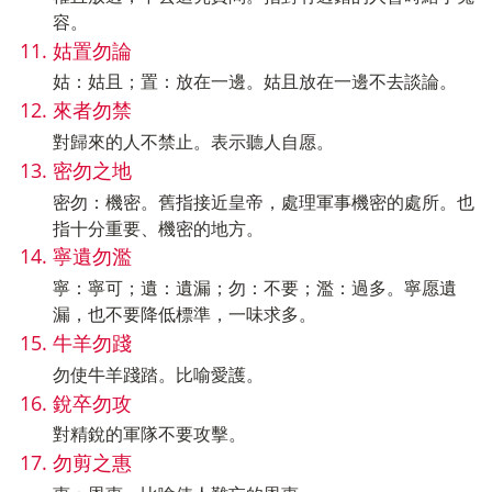
容。
姑置勿論
姑：姑且；置：放在一邊。姑且放在一邊不去談論。
來者勿禁
對歸來的人不禁止。表示聽人自愿。
密勿之地
密勿：機密。舊指接近皇帝，處理軍事機密的處所。也
指十分重要、機密的地方。
寧遺勿濫
寧：寧可；遺：遺漏；勿：不要；濫：過多。寧愿遺
漏，也不要降低標準，一味求多。
牛羊勿踐
勿使牛羊踐踏。比喻愛護。
銳卒勿攻
對精銳的軍隊不要攻擊。
勿剪之惠