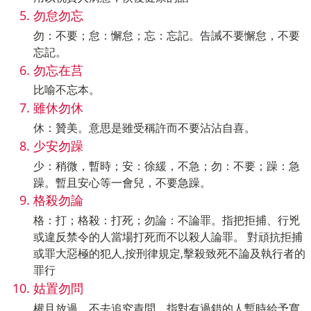
勿怠勿忘
勿：不要；怠：懈怠；忘：忘記。告誡不要懈怠，不要
忘記。
勿忘在莒
比喻不忘本。
雖休勿休
休：贊美。意思是雖受稱許而不要沾沾自喜。
少安勿躁
少：稍微，暫時；安：徐緩，不急；勿：不要；躁：急
躁。暫且安心等一會兒，不要急躁。
格殺勿論
格：打；格殺：打死；勿論：不論罪。指把拒捕、行兇
或違反禁令的人當場打死而不以殺人論罪。 對頑抗拒捕
或罪大惡極的犯人,按刑律規定,擊殺致死不論及執行者的
罪行
姑置勿問
權且放過，不去追究責問。指對有過錯的人暫時給予寬