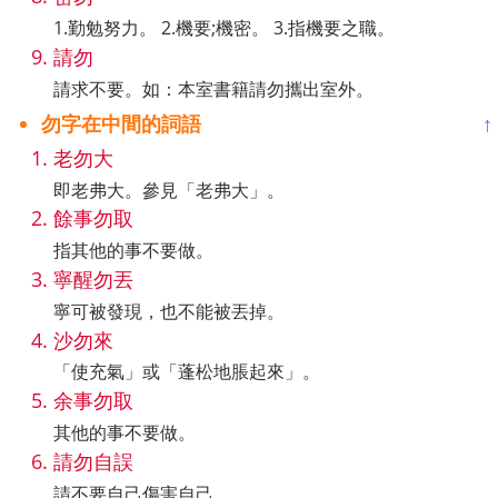
1.勤勉努力。 2.機要;機密。 3.指機要之職。
請勿
請求不要。如：本室書籍請勿攜出室外。
勿字在中間的詞語
↑
老勿大
即老弗大。參見「老弗大」。
餘事勿取
指其他的事不要做。
寧醒勿丟
寧可被發現，也不能被丟掉。
沙勿來
「使充氣」或「蓬松地脹起來」。
余事勿取
其他的事不要做。
請勿自誤
請不要自己傷害自己。