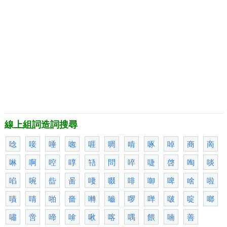
線上組詞造詞搜尋
唸
唼
唾
唿
啀
啁
啃
啄
啅
商
啇
啉
啊
啌
啍
啎
問
啐
啑
啓
啕
啖
啗
啘
啙
啚
啛
啜
啡
啣
啤
啥
啦
嘖
啨
啪
嗇
囀
嚙
啰
啴
啵
啶
啷
嘯
啻
啼
啽
啾
喀
喁
餵
喃
善