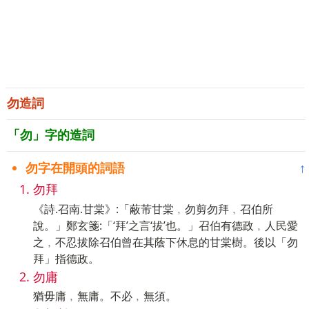
勿造詞
「勿」字的造詞
勿字在開頭的詞語
↑
勿拜
《詩.召南.甘棠》:「蔽芾甘棠﹐勿剪勿拜﹐召伯所
說。」鄭玄箋:「‘拜’之言‘拔’也。」召伯有德政﹐人民愛
之﹐不忍拔除召伯曾在其蔭下休息的甘棠樹。後以「勿
拜」指德政。
勿庸
猶毋庸﹐無庸。不必﹐無須。