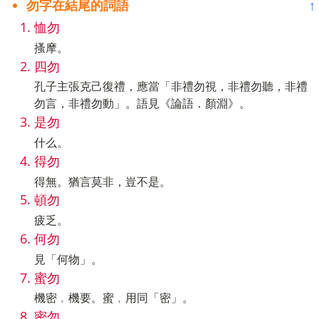
勿字在結尾的詞語
↑
恤勿
搔摩。
四勿
孔子主張克己復禮，應當「非禮勿視，非禮勿聽，非禮
勿言，非禮勿動」。語見《論語．顏淵》。
是勿
什么。
得勿
得無。猶言莫非，豈不是。
頓勿
疲乏。
何勿
見「何物」。
蜜勿
機密﹐機要。蜜﹐用同「密」。
密勿