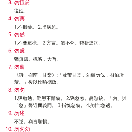
勿忸於
復姓。
勿藥
1.不服藥。 2.指病愈。
勿然
1.不要這樣。 2.方言。猶不然。轉折連詞。
勿慮
猶無慮。概略﹐大旨。
勿翦
《詩．召南．甘棠》:「蔽芾甘棠﹐勿翦勿伐﹐召伯所
茇。」後以比喻德政。
勿勿
1.猶勉勉。勤懇不懈貌。 2.猶忽忽。憂愁貌。「勿」與
「忽」聲近而義同。 3.指恍忽貌。 4.匆忙;急遽。
勿述
不逆。猶言順暢。
勿勿勿