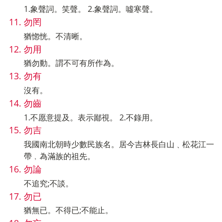
1.象聲詞。笑聲。 2.象聲詞。噓寒聲。
勿罔
猶惚恍。不清晰。
勿用
猶勿動。謂不可有所作為。
勿有
沒有。
勿齒
1.不愿意提及。表示鄙視。 2.不錄用。
勿吉
我國南北朝時少數民族名。居今吉林長白山﹑松花江一
帶﹐為滿族的祖先。
勿論
不追究;不談。
勿已
猶無已。不得已;不能止。