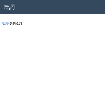
造詞
造詞
勿的造詞