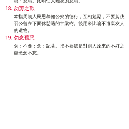
惠：恩惠。比喻使人難忘的恩惠。
勿剪之歡
本指周朝人民思慕如公奭的德行，互相勉勵，不要剪伐
召公曾在下面休憩過的甘棠樹。後用來比喻不遺棄友人
的遺物。
勿念舊惡
勿：不要；念：記著。指不要總是對別人原來的不好之
處念念不忘。