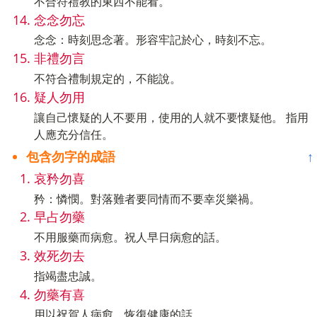
不合符禮教的東西不能看。
念念勿忘
念念：時刻思念著。形容牢記於心，時刻不忘。
非禮勿言
不符合禮制規定的，不能說。
疑人勿用
讓自己懷疑的人不要用，使用的人就不要懷疑他。 指用
人應充分信任。
包含勿字的成語
↑
哀矜勿喜
矜：憐憫。對落難者要同情而不要幸災樂禍。
早占勿藥
不用服藥而病愈。祝人早日病愈的話。
效死勿去
指竭盡忠誠。
勿藥有喜
用以祝賀人病愈，恢復健康的話