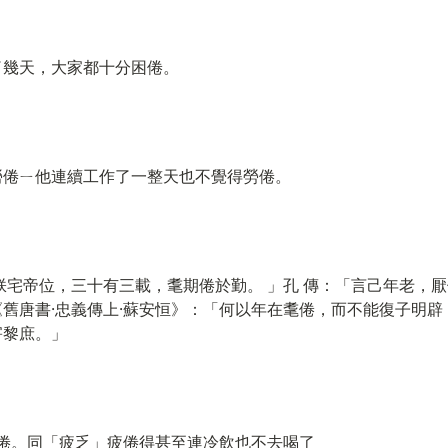
了幾天，大家都十分困倦。
勞倦ㄧ他連續工作了一整天也不覺得勞倦。
朕宅帝位，三十有三載，耄期倦於勤。 」孔 傳：「言己年老，
舊唐書·忠義傳上·蘇安恒》：「何以年在耄倦，而不能復子明辟
害黎庶。」
困倦。同「疲乏」疲倦得甚至連冷飲也不去喝了