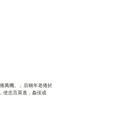
厭倦萬機。」后稱年老倦於
，使忠言莫進，姦佞成