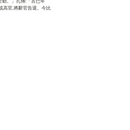
勤。」孔傳:「言已年
或高官,將辭官告退。今比