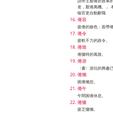
謂帝王厭倦於政事的
老，厭倦萬機。」 
喻官吏自動辭職
倦容
疲倦的臉色：面帶
倦令
疲軟不力的政令。
倦致
倦慵時的風致。
倦游
〈書〉游玩的興趣
倦懶
困倦懶怠。
倦午
午間困倦休息。
倦慵
疲乏慵懶。