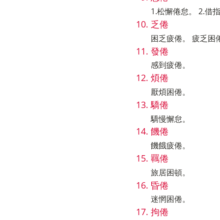
1.松懈倦怠。 2.
乏倦
困乏疲倦。 疲乏困
發倦
感到疲倦。
煩倦
厭煩困倦。
驕倦
驕慢懈怠。
饑倦
饑餓疲倦。
羈倦
旅居困頓。
昏倦
迷惘困倦。
拘倦