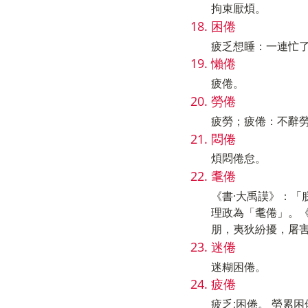
拘束厭煩。
困倦
疲乏想睡：一連忙
懶倦
疲倦。
勞倦
疲勞；疲倦：不辭
悶倦
煩悶倦怠。
耄倦
《書·大禹謨》：「
理政為「耄倦」。《
朋，夷狄紛擾，屠
迷倦
迷糊困倦。
疲倦
疲乏;困倦。 勞累