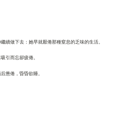
神繼續做下去：她早就厭倦那種窒息的乏味的生活。
其吸引而忘卻疲倦。
酒后憊倦，昏昏欲睡。
。