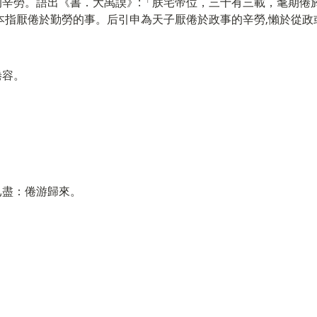
辛勞。語出《書．大禹謨》:「朕宅帝位，三十有三載，耄期倦於
本指厭倦於勤勞的事。后引申為天子厭倦於政事的辛勞,懶於從政
倦容。
已盡：倦游歸來。