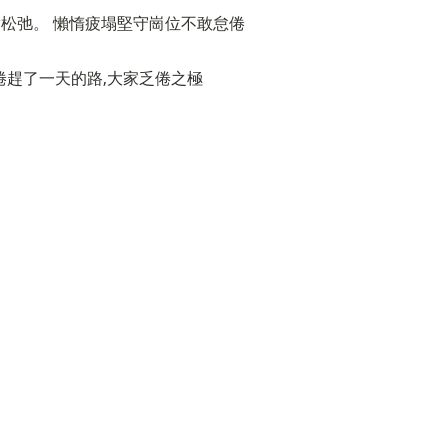
借指松弛。 懶惰疲塌堅守崗位不敢怠倦
倦趕了一天的路,大家乏倦之極