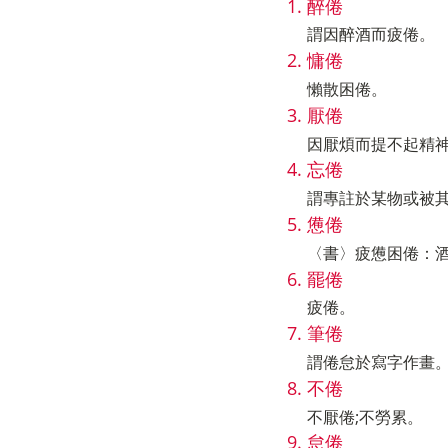
醉倦
謂因醉酒而疲倦。
慵倦
懶散困倦。
厭倦
因厭煩而提不起精
忘倦
謂專註於某物或被
憊倦
〈書〉疲憊困倦：
罷倦
疲倦。
筆倦
謂倦怠於寫字作畫
不倦
不厭倦;不勞累。
怠倦