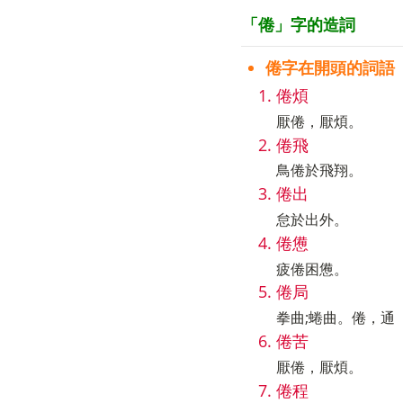
「倦」字的造詞
倦字在開頭的詞語
倦煩
厭倦，厭煩。
倦飛
鳥倦於飛翔。
倦出
怠於出外。
倦憊
疲倦困憊。
倦局
拳曲;蜷曲。倦，通
倦苦
厭倦，厭煩。
倦程