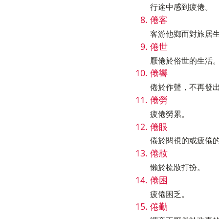
行途中感到疲倦。
倦客
客游他鄉而對旅居
倦世
厭倦於俗世的生活
倦響
倦於作聲，不再發
倦勞
疲倦勞累。
倦眼
倦於閱視的或疲倦
倦妝
懶於梳妝打扮。
倦困
疲倦困乏。
倦勤