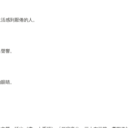
生活感到厭倦的人。
。
出聲響。
的眼睛。