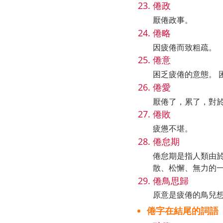
倦政
厭倦政事。
倦略
因疲倦而致粗疏。
倦意
困乏疲倦的意態。 
倦愛
厭倦了，累了，對
倦敗
疲憊不堪。
倦怠期
倦怠期是指人類由
散、松懈、無力的
倦鳥思歸
原意是疲倦的鳥兒
倦字在結尾的詞語