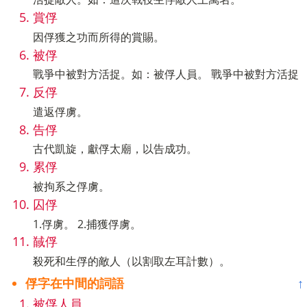
賞俘
因俘獲之功而所得的賞賜。
被俘
戰爭中被對方活捉。如：被俘人員。 戰爭中被對方活捉
反俘
遣返俘虜。
告俘
古代凱旋，獻俘太廟，以告成功。
累俘
被拘系之俘虜。
囚俘
1.俘虜。 2.捕獲俘虜。
馘俘
殺死和生俘的敵人（以割取左耳計數）。
俘字在中間的詞語
↑
被俘人員