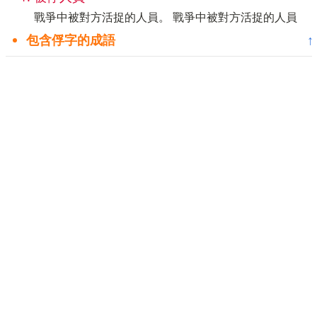
戰爭中被對方活捉的人員。 戰爭中被對方活捉的人員
包含俘字的成語
↑