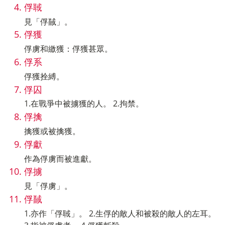
俘聝
見「俘馘」。
俘獲
俘虜和繳獲：俘獲甚眾。
俘系
俘獲拴縛。
俘囚
1.在戰爭中被擄獲的人。 2.拘禁。
俘擒
擒獲或被擒獲。
俘獻
作為俘虜而被進獻。
俘擄
見「俘虜」。
俘馘
1.亦作「俘聝」。 2.生俘的敵人和被殺的敵人的左耳。