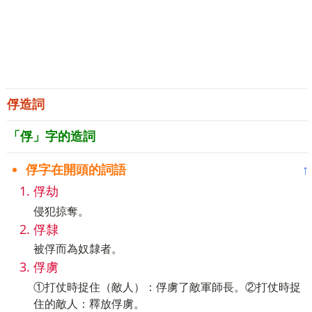
俘造詞
「俘」字的造詞
俘字在開頭的詞語
↑
俘劫
侵犯掠奪。
俘隸
被俘而為奴隸者。
俘虜
①打仗時捉住（敵人）：俘虜了敵軍師長。②打仗時捉
住的敵人：釋放俘虜。