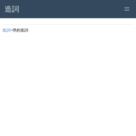
造詞
造詞
俘的造詞