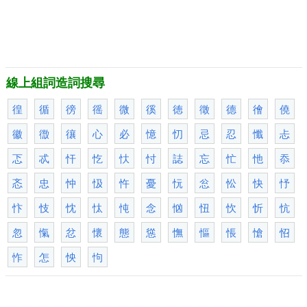
線上組詞造詞搜尋
徨
循
徬
徭
微
徯
徳
徵
德
徻
僥
徽
徾
忀
心
必
憶
忉
忌
忍
懺
忐
忑
忒
忓
忔
忕
忖
誌
忘
忙
忚
忝
忞
忠
忡
忣
忤
憂
忨
忩
忪
快
忬
忭
忮
忱
忲
忳
念
忷
忸
忺
忻
忼
忽
愾
忿
懷
態
慫
憮
慪
悵
愴
怊
怍
怎
怏
怐