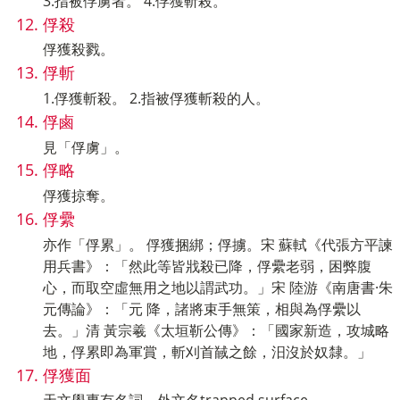
3.指被俘虜者。 4.俘獲斬殺。
俘殺
俘獲殺戮。
俘斬
1.俘獲斬殺。 2.指被俘獲斬殺的人。
俘鹵
見「俘虜」。
俘略
俘獲掠奪。
俘纍
亦作「俘累」。 俘獲捆綁；俘擄。宋 蘇軾《代張方平諫
用兵書》：「然此等皆戕殺已降，俘纍老弱，困弊腹
心，而取空虛無用之地以謂武功。」宋 陸游《南唐書·朱
元傳論》：「元 降，諸將束手無策，相與為俘纍以
去。」清 黃宗羲《太垣靳公傳》：「國家新造，攻城略
地，俘累即為軍賞，斬刈首馘之餘，汨沒於奴隸。」
俘獲面