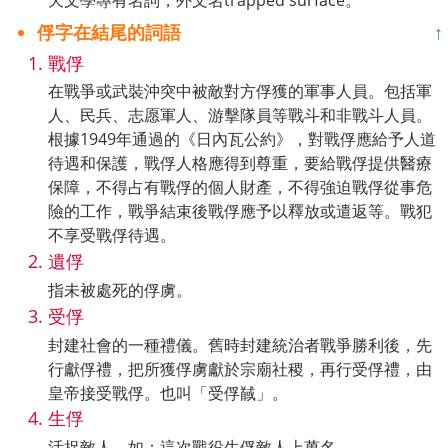
天文學專有名詞，外文名trapped surface。
俘字在結尾的詞語
↑
戰俘
在戰爭或武裝沖突中被敵對方俘獲的軍事人員。包括軍
人、民兵、志愿軍人、游擊隊員等戰斗和非戰斗人員。
根據1949年通過的《日內瓦公約》，對戰俘應給予人道
待遇和保護，戰俘人格應得到尊重，要給戰俘提供醫療
保障，不得占有戰俘的個人財產，不得強迫戰俘從事危
險的工作，戰爭結束後戰俘應予以釋放或遣返等。戰犯
不享受戰俘待遇。
遺俘
指未被處死的俘虜。
受俘
封建社會的一種禮儀。舊時封建統治者戰爭勝利後，先
行獻俘禮，把所獲俘虜獻於宗廟社稷，再行受俘禮，由
皇帝接受戰俘。也叫「受俘馘」。
生俘
活捉敵人。如：這次戰役生俘敵人上萬名。